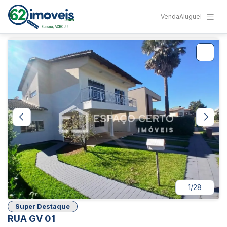
Venda
Aluguel
1/28
Super Destaque
RUA GV 01