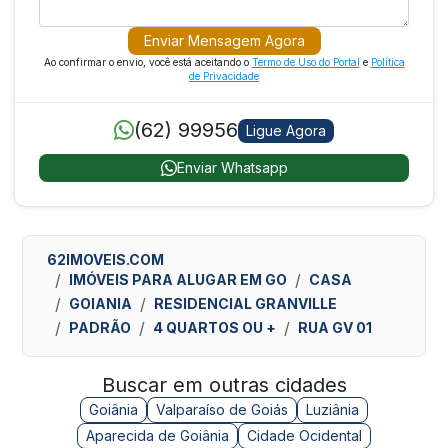
Enviar Mensagem Agora
Ao confirmar o envio, você está aceitando o
Termo de Uso do Portal
e
Política
de Privacidade
(62) 99956
Ligue Agora
Enviar Whatsapp
62IMOVEIS.COM
IMÓVEIS PARA ALUGAR EM GO
CASA
GOIANIA
RESIDENCIAL GRANVILLE
PADRÃO
4 QUARTOS OU +
RUA GV 01
Buscar em outras cidades
Goiânia
Valparaíso de Goiás
Luziânia
Aparecida de Goiânia
Cidade Ocidental