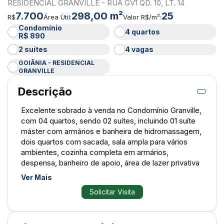
RESIDENCIAL GRANVILLE - RUA GV1 QD. 10, LT. 14
7.700
298,00 m²
25
R$
Área Útil:
Valor R$/m²:
Condomínio
4 quartos
R$ 890
2 suítes
4 vagas
GOIÂNIA - RESIDENCIAL
GRANVILLE
Descrição
Excelente sobrado à venda no Condomínio Granville,
com 04 quartos, sendo 02 suítes, incluindo 01 suíte
máster com armários e banheira de hidromassagem,
dois quartos com sacada, sala ampla para vários
ambientes, cozinha completa em armários,
despensa, banheiro de apoio, área de lazer privativa
com piscina e churrasqueira, 298 m², 04 vagas de
Ver Mais
garagem. O condomínio oferece infraestrutura
Solicitar Visita
completa, com segurança, áreas de lazer, espaços
esportivos e excelente qualidade de vida, em uma