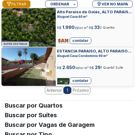
FILTRAR
ORDENAR
VER NO MAPA
Alto Paraíso de Goiás, ALTO PARAISO
DE GOIAS, ALTO PARAISO DE GOIAS
Aluguel Casa 60 m²
1.990
33
R$
Valor m² R$
2 Quartos
contatar
SUPER DESTAQUE
ESTANCIA PARAISO, ALTO PARAISO
DE GOIAS, ALTO PARAISO DE GOIAS
Aluguel Casa Condominio 90 m²
2.650
29
R$
Valor m² R$
1 Quarto
1 Suíte
contatar
Anterior
Próximo
1
Buscar por Quartos
Buscar por Suítes
Buscar por Vagas de Garagem
Buscar por Tipo