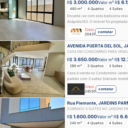
ANAVILLE
3.000.000
6.
R$
Valor m² R$
490 m²
4 Quartos
4 Suítes
Encante-se com esta belíssima resid
Anápolis/GO. O imóvel foi projetado 
Creci:
contatar
20431
AVENIDA PUERTA DEL SOL, J
CASA EM CONDOMÍNIO PARA VENDA 
DORMITÓRIOS, 3 SUÍTES, 5 BANHEI
3.650.000
12
R$
Valor m² R$
286 m²
3 Quartos
3 Suítes
Casa à venda no Condomínio Jardin
padrão com 3 suítes Sobrado mobili
Creci:
contatar
24530
Rua Piemonte, JARDINS PA
SOBRADO 4 SUÍTES NO JARDINS P
1.600.000
6.
R$
Valor m² R$
240 m²
4 Quartos
4 Suítes