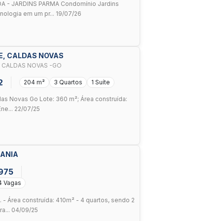
 - JARDINS PARMA Condomínio Jardins
nologia em um pr... 19/07/26
DERE, CALDAS NOVAS
, CALDAS NOVAS -GO
2
204 m²
3 Quartos
1 Suíte
as Novas Go Lote: 360 m²; Área construída:
ne... 22/07/25
IANIA
.975
4 Vagas
- Área construída: 410m² - 4 quartos, sendo 2
ra... 04/09/25