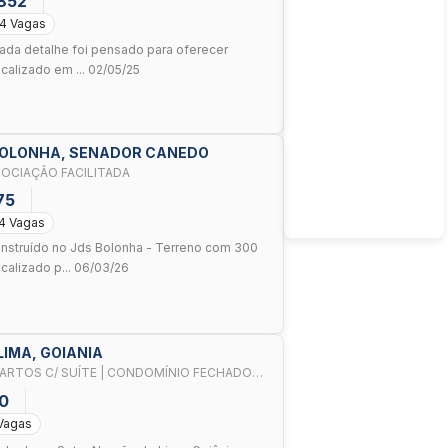
.852
4 Vagas
ada detalhe foi pensado para oferecer
calizado em ... 02/05/25
S BOLONHA, SENADOR CANEDO
GOCIAÇÃO FACILITADA
75
4 Vagas
struído no Jds Bolonha - Terreno com 300
calizado p... 06/03/26
LIMA, GOIANIA
ARTOS C/ SUÍTE | CONDOMÍNIO FECHADO
0
Vagas