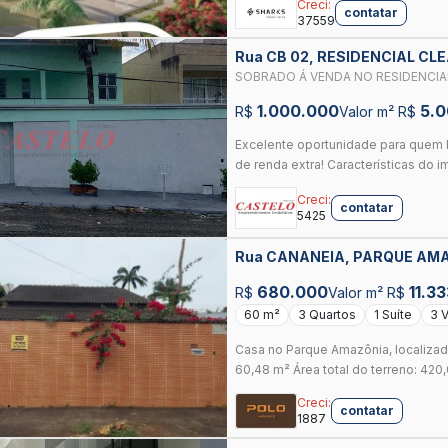
Creci:
contatar
37559
Rua CB 02, RESIDENCIAL CL
SOBRADO Á VENDA NO RESIDENCIA
1.000.000
5.
R$
Valor m² R$
Excelente oportunidade para quem b
de renda extra! Características do i
Creci:
contatar
5425
Rua CANANEIA, PARQUE AMA
680.000
11.3
R$
Valor m² R$
60 m²
3 Quartos
1 Suíte
3 
Casa no Parque Amazônia, localizada
60,48 m² Área total do terreno: 420,
Creci:
contatar
1887