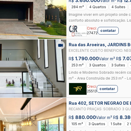
3.650.000
12
R$
Valor m² R$
284 m²
4 Quartos
4 Suítes
Imagine viver em um projeto onde c
conforto absoluto e sofisticação. Lo
Creci:
contatar
27472
Rua das Aroeiras, JARDIN
EXCELENTE CUSTO BENEFICIO. NE
1.790.000
7.0
R$
Valor m² R$
253 m²
3 Quartos
3 Suítes
Lindo e Moderno Sobrado recém con
m² - Area Construída de 253 m² - Lo
Creci:
contatar
25513
Rua 402, SETOR NEGRAO DE 
RECANTO PRAÇAS: SOBRADO 3 QU
NEGRÃO DE LIMA GOIÂNIA
880.000
8.38
R$
Valor m² R$
105 m²
3 Quartos
1 Suíte
2 