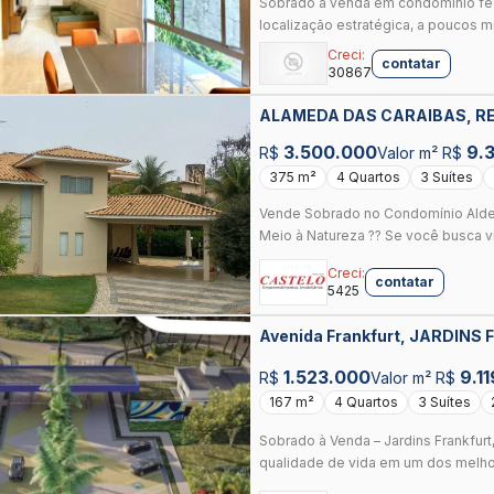
Sobrado à venda em condomínio fec
localização estratégica, a poucos m
Creci:
contatar
30867
ALAMEDA DAS CARAIBAS, RE
3.500.000
9.
R$
Valor m² R$
375 m²
4 Quartos
3 Suítes
Vende Sobrado no Condomínio Aldei
Meio à Natureza ?? Se você busca viv
Creci:
contatar
5425
Avenida Frankfurt, JARDIN
1.523.000
9.11
R$
Valor m² R$
167 m²
4 Quartos
3 Suítes
Sobrado à Venda – Jardins Frankfurt
qualidade de vida em um dos melhor