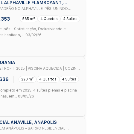
AL ALPHAVILLE FLAMBOYANT,
O EM UM PROJETO EXCLUSIVO
.353
565 m²
4 Quartos
4 Suítes
e Ipês – Sofisticação, Exclusividade e
 habitado, ... 03/02/26
GOIANIA
RETROFIT 2025 | PISCINA AQUECIDA | COZINHA
.636
220 m²
4 Quartos
4 Suítes
completo em 2025, 4 suítes plenas e piscina
nas, em... 08/05/26
CIAL ANAVILLE, ANAPOLIS
 EM ANÁPOLIS - BAIRRO RESIDENCIAL