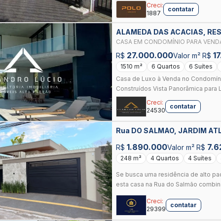
Creci:
contatar
1887
ALAMEDA DAS ACACIAS, RESI
CASA EM CONDOMÍNIO PARA VENDA 
6 DORMITÓRIOS, 6 SUÍTES, 10 BA
27.000.000
1
R$
Valor m² R$
1510 m²
6 Quartos
6 Suítes
Casa de Luxo à Venda no Condomínio
Construídos Vista Panorâmica para L
Creci:
contatar
24530
Rua DO SALMAO, JARDIM AT
1.890.000
7.6
R$
Valor m² R$
248 m²
4 Quartos
4 Suítes
Se busca uma residência de alto pad
esta casa na Rua do Salmão combina
Creci:
contatar
29399