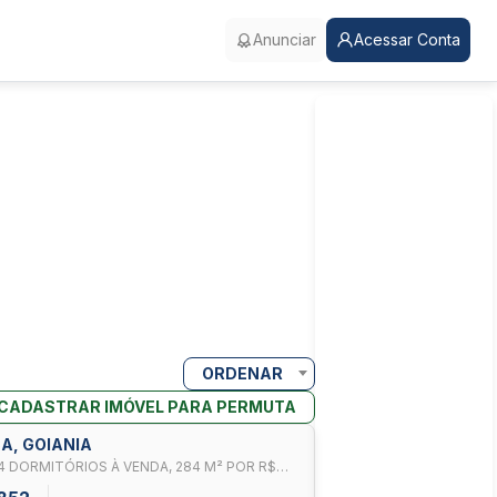
Anunciar
Acessar Conta
ORDENAR
CADASTRAR IMÓVEL PARA PERMUTA
CA, GOIANIA
4 DORMITÓRIOS À VENDA, 284 M² POR R$
- SENADOR CANEDO/GO