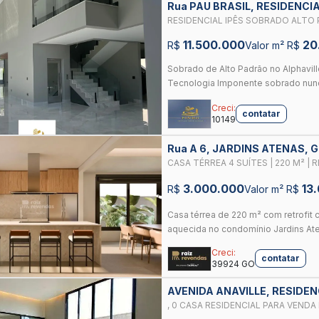
Rua PAU BRASIL, RESIDENCI
GOIANIA
RESIDENCIAL IPÊS SOBRADO ALTO PADRÃO NO ALPHAVILLE IPÊS: UNINDO
DESIGN, TECNOLOGIA E CONFORT
11.500.000
20
R$
Valor m² R$
Sobrado de Alto Padrão no Alphavill
Tecnologia Imponente sobrado nunca
Creci:
contatar
10149
Rua A 6, JARDINS ATENAS, 
CASA TÉRREA 4 SUÍTES | 220 M² | 
GOURMET COM CHURRASQUEIRA
3.000.000
13
R$
Valor m² R$
Casa térrea de 220 m² com retrofit 
aquecida no condomínio Jardins Ate
Creci:
contatar
39924 GO
AVENIDA ANAVILLE, RESIDEN
, 0 CASA RESIDENCIAL PARA VENDA