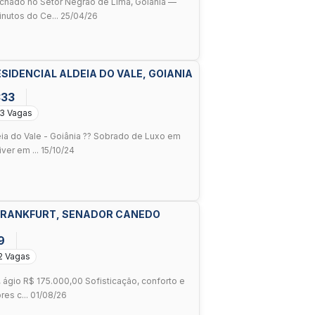
hado no Setor Negrão de Lima, Goiânia —
inutos do Ce... 25/04/26
SIDENCIAL ALDEIA DO VALE, GOIANIA
333
3 Vagas
a do Vale - Goiânia ?? Sobrado de Luxo em
er em ... 15/10/24
S FRANKFURT, SENADOR CANEDO
9
2 Vagas
, ágio R$ 175.000,00 Sofisticação, conforto e
es c... 01/08/26