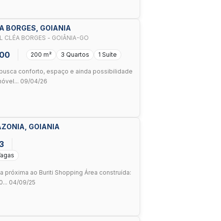
EA BORGES, GOIANIA
L CLÉA BORGES - GOIÂNIA-GO
000
200 m²
3 Quartos
1 Suíte
usca conforto, espaço e ainda possibilidade
móvel... 09/04/26
ZONIA, GOIANIA
33
Vagas
 próxima ao Buriti Shopping Área construída:
0... 04/09/25