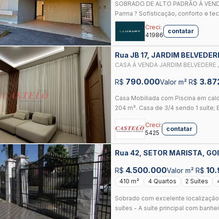
SOBRADO DE ALTO PADRÃO À VENDA
Parma ? Sofisticação, conforto e tec
Creci:
contatar
41986
Rua JB 17, JARDIM BELVE
CASA Á VENDA JARDIM BELVEDERE 
790.000
3.87
R$
Valor m² R$
Casa Mobiliada com Piscina em cald
204 m². Casa de 3/4 sendo 1 suíte; E
Creci:
contatar
5425
Rua 42, SETOR MARISTA, GO
4.500.000
10
R$
Valor m² R$
410 m²
4 Quartos
2 Suítes
Sobrado com excelente localização. 
suítes - A suíte principal com banhei