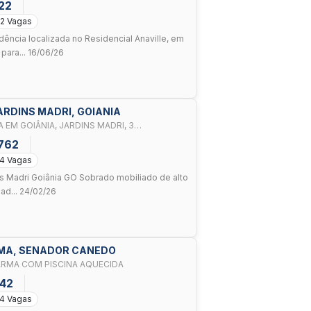
122
2 Vagas
ência localizada no Residencial Anaville, em
para... 16/06/26
ARDINS MADRI, GOIANIA
EM GOIÂNIA, JARDINS MADRI, 3
ROS, 4 VAG
.762
4 Vagas
s Madri Goiânia GO Sobrado mobiliado de alto
ad... 24/02/26
RMA, SENADOR CANEDO
ARMA COM PISCINA AQUECIDA
642
4 Vagas