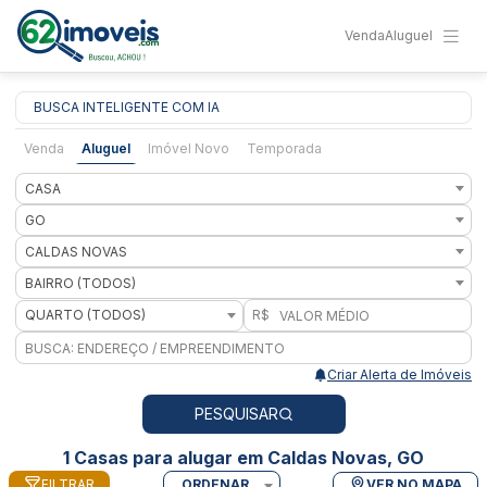
Venda
Aluguel
BUSCA INTELIGENTE COM IA
Venda
Aluguel
Imóvel Novo
Temporada
CASA
GO
CALDAS NOVAS
BAIRRO (TODOS)
QUARTO (TODOS)
R$
Criar Alerta de Imóveis
PESQUISAR
1 Casas para alugar em Caldas Novas, GO
FILTRAR
ORDENAR
VER NO MAPA