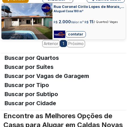
Rua Coronel Cirilo Lopes de Morais,
CENTRO, CALDAS NOVAS
Aluguel Casa 180 m²
2.000
11
R$
Valor m² R$
2 Quartos
3 Vagas
contatar
Anterior
Próximo
1
Buscar por Quartos
Buscar por Suítes
Buscar por Vagas de Garagem
Buscar por Tipo
Buscar por Subtipo
Buscar por Cidade
Encontre as Melhores Opções de
Casas para Alugar em Caldas Novas