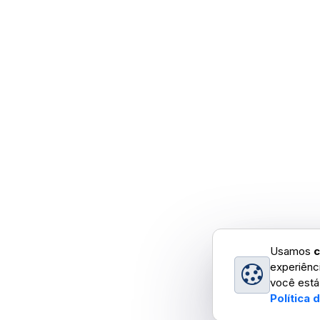
Usamos
c
experiênc
você está
Política 