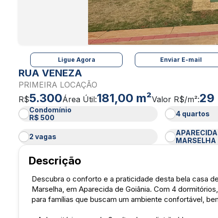
Ligue Agora
Enviar E-mail
RUA VENEZA
PRIMEIRA LOCAÇÃO
5.300
181,00 m²
29
R$
Área Útil:
Valor R$/m²:
Condomínio
4 quartos
R$ 500
APARECIDA 
2 vagas
MARSELHA
Descrição
Descubra o conforto e a praticidade desta bela casa d
Marselha, em Aparecida de Goiânia. Com 4 dormitórios, 
para famílias que buscam um ambiente confortável, b