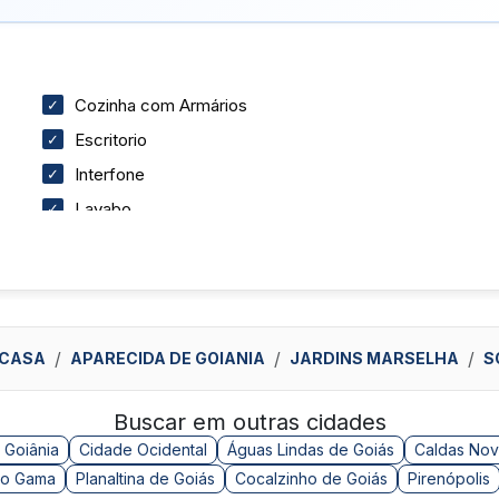
Cozinha com Armários
Escritorio
Interfone
Lavabo
PlayGround
Sala de Jogos
Salão de Festas
Sauna
CASA
APARECIDA DE GOIANIA
JARDINS MARSELHA
S
Piso em Porcelanato
Pintura Nova
Buscar em outras cidades
 Goiânia
Cidade Ocidental
Águas Lindas de Goiás
Caldas Nov
o Gama
Planaltina de Goiás
Cocalzinho de Goiás
Pirenópolis