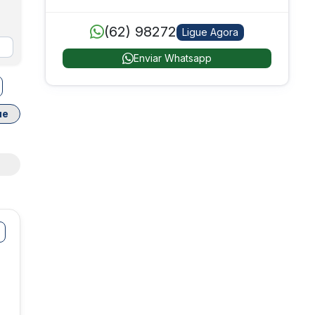
(62) 98272
Ligue Agora
Enviar Whatsapp
ue