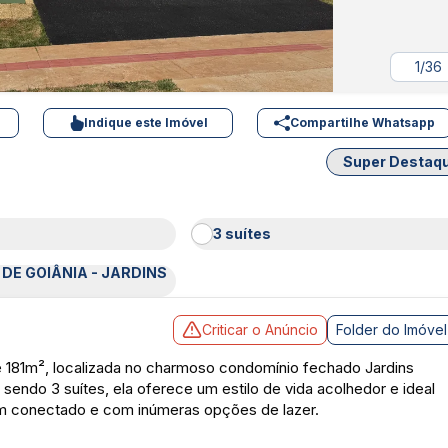
1/36
Indique este Imóvel
Compartilhe Whatsapp
Super Destaq
3 suítes
DE GOIÂNIA - JARDINS
Criticar o Anúncio
Folder do Imóvel
e 181m², localizada no charmoso condomínio fechado Jardins
sendo 3 suítes, ela oferece um estilo de vida acolhedor e ideal
em conectado e com inúmeras opções de lazer.