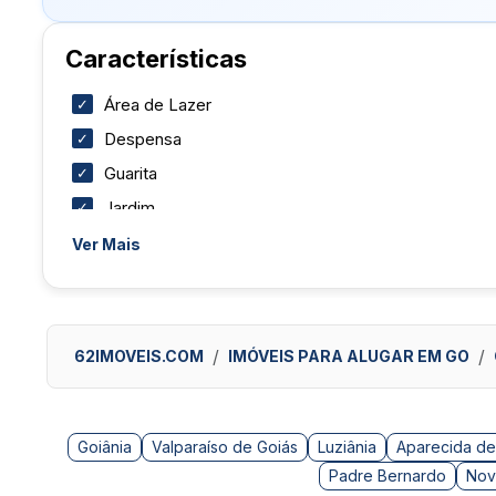
Características
Área de Lazer
Despensa
Guarita
Jardim
Piscina
Ver Mais
Quadra Esportiva
Sala de Ginástica
Salão de Jogos
62IMOVEIS.COM
IMÓVEIS PARA ALUGAR EM GO
Área de Serviço Coberta
Cozinha Espaçosa
Goiânia
Aceita Pets
Valparaíso de Goiás
Luziânia
Aparecida de
Padre Bernardo
Nov