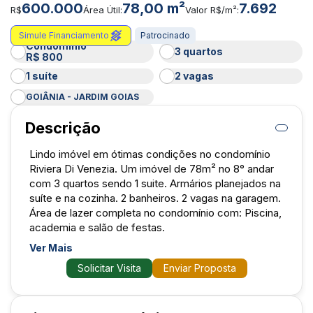
600.000
78,00 m²
7.692
R$
Área Útil:
Valor R$/m²:
Simule Financiamento
Patrocinado
Condomínio
3 quartos
R$ 800
1 suíte
2 vagas
GOIÂNIA - JARDIM GOIAS
Descrição
Lindo imóvel em ótimas condições no condomínio
Riviera Di Venezia. Um imóvel de 78m² no 8° andar
com 3 quartos sendo 1 suite. Armários planejados na
suíte e na cozinha. 2 banheiros. 2 vagas na garagem.
Área de lazer completa no condomínio com: Piscina,
Ver Mais
Solicitar Visita
Enviar Proposta