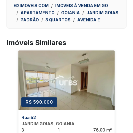
62IMOVEIS.COM
IMÓVEIS À VENDA EM GO
APARTAMENTO
GOIANIA
JARDIM GOIAS
PADRÃO
3 QUARTOS
AVENIDA E
Imóveis Similares
R$ 590.000
R
Rua 52
Rua
JARDIM GOIAS, GOIANIA
JAR
3
1
76,00 m²
3