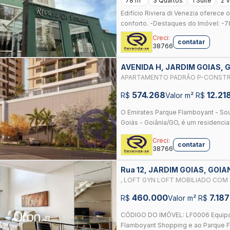
78 m²
3 Quartos
1 Suíte
2 
Edifício Riviera di Venezia oferece o
conforto. -Destaques do Imóvel: -78
Creci:
contatar
38766
AVENIDA H, JARDIM GOIAS, 
APARTAMENTO PADRÃO P-CONST
574.268
12.21
R$
Valor m² R$
O Emirates Parque Flamboyant - Sou
Goiás - Goiânia/GO, é um residencial
Creci:
contatar
38766
Rua 12, JARDIM GOIAS, GOIA
, LOFT GYN LOFT MOBILIADO COM 
460.000 - JARDIM GOIÁS - GOIÂNI
460.000
7.187
R$
Valor m² R$
CÓDIGO DO IMÓVEL: LF0006 Equipa
Flamboyant Shopping e ao Parque Fl