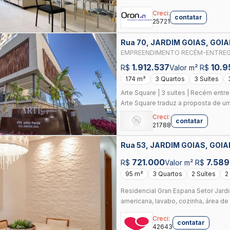
Creci:
contatar
25721
Rua 70, JARDIM GOIAS, GOIA
EMPREENDIMENTO RECÉM-ENTREG
REMANESCENTES COM EXCELENT
1.912.537
10.9
R$
Valor m² R$
174 m²
3 Quartos
3 Suítes
Arte Square | 3 suítes | Recém entr
Arte Square traduz a proposta de um
Creci:
contatar
21788
Rua 53, JARDIM GOIAS, GOIA
721.000
7.589
R$
Valor m² R$
95 m²
3 Quartos
2 Suítes
2
Residencial Gran Espana Setor Jard
americana, lavabo, cozinha, área de s
Creci:
contatar
42643