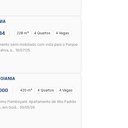
NIA
184
228 m²
4 Quartos
4 Vagas
ento semi mobiliado com vista para o Parque
iva, a... 16/07/25
GOIANIA
.000
420 m²
4 Quartos
4 Vagas
imo Flamboyant: Apartamento de Alto Padrão
, em Goiâ... 05/05/26