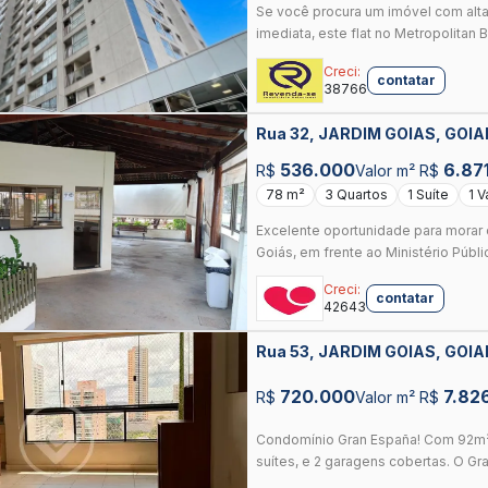
Se você procura um imóvel com alta
imediata, este flat no Metropolitan B
Creci:
contatar
38766
Rua 32, JARDIM GOIAS, GOIA
536.000
6.87
R$
Valor m² R$
78 m²
3 Quartos
1 Suíte
1 
Excelente oportunidade para morar o
Goiás, em frente ao Ministério Públic
Creci:
contatar
42643
Rua 53, JARDIM GOIAS, GOIA
720.000
7.82
R$
Valor m² R$
Condomínio Gran España! Com 92m², 
suítes, e 2 garagens cobertas. O Gra