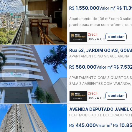
GOURMET | 4 VAGAS | VISTTA FL
1.550.000
11.
R$
Valor m² R$
Apartamento de 136 m² com 3 suítes
pronto para morar sem reforma, sem
Creci:
contatar
39924 GO
Rua 52, JARDIM GOIAS, GOIA
APARTAMENTO NO VISAGE ARENA
580.000
7.53
R$
Valor m² R$
APARTAMENTO COM 3 QUARTOS SE
SALA 2 AMBIENTES COM VARANDA, 
Creci:
contatar
39924 GO
AVENIDA DEPUTADO JAMEL CE
FLAT MOBILIADO E DECORADO NO
OPORTUNIDADE DE RENDA OU MO
445.000
10.8
R$
Valor m² R$