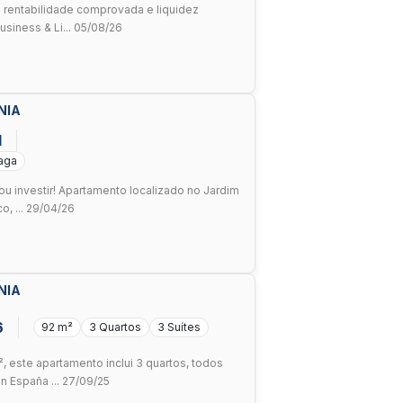
 rentabilidade comprovada e liquidez
usiness & Li... 05/08/26
NIA
1
Vaga
u investir! Apartamento localizado no Jardim
o, ... 29/04/26
NIA
6
92 m²
3 Quartos
3 Suítes
este apartamento inclui 3 quartos, todos
n España ... 27/09/25