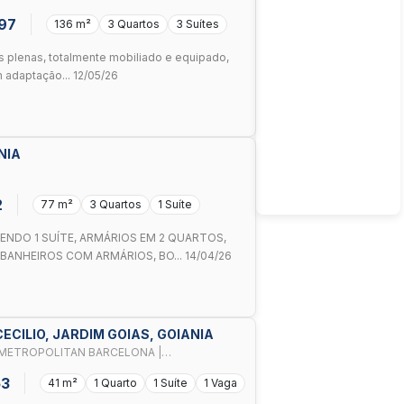
AMBOYANT
397
136 m²
3 Quartos
3 Suítes
 plenas, totalmente mobiliado e equipado,
 adaptação... 12/05/26
NIA
2
77 m²
3 Quartos
1 Suíte
NDO 1 SUÍTE, ARMÁRIOS EM 2 QUARTOS,
BANHEIROS COM ARMÁRIOS, BO... 14/04/26
CILIO, JARDIM GOIAS, GOIANIA
 METROPOLITAN BARCELONA |
RADIA
53
41 m²
1 Quarto
1 Suíte
1 Vaga