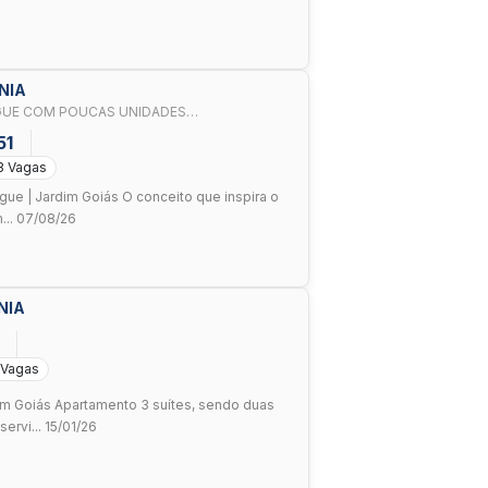
NIA
UE COM POUCAS UNIDADES
E MOMENTO DE NEGOCIAÇÃO
51
3 Vagas
egue | Jardim Goiás O conceito que inspira o
... 07/08/26
NIA
 Vagas
im Goiás Apartamento 3 suítes, sendo duas
ervi... 15/01/26