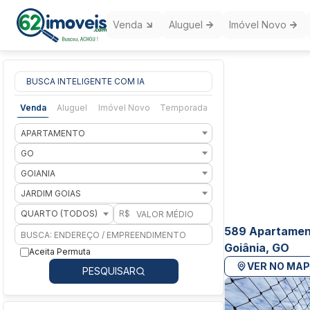
Venda
Aluguel
Imóvel Novo
BUSCA INTELIGENTE COM IA
Venda
Aluguel
Imóvel Novo
Temporada
APARTAMENTO
GO
GOIANIA
JARDIM GOIAS
QUARTO (TODOS)
R$
589 Apartament
Goiânia, GO
Aceita Permuta
VER NO MA
PESQUISAR