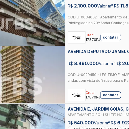
2.100.000
11.
R$
Valor m² R$
COD U-0034062 - Apartamento de A
Privilegiada no 20º Andar Conheça um
Creci:
contatar
17870PJ
AVENIDA DEPUTADO JAMEL CE
8.490.000
20
R$
Valor m² R$
COD U-0029459 - LEGÍTIMO FLAMBO
andar, com vista definitiva para o P
Creci:
contatar
17870PJ
AVENIDA E, JARDIM GOIAS, 
APARTAMENTO 3Q (1 SUÍTE) NO JARD
COMPLETO
540.000
6.92
R$
Valor m² R$