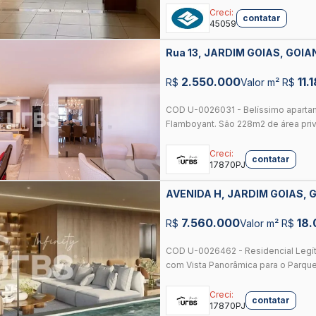
Creci:
contatar
45059
Rua 13, JARDIM GOIAS, GOIA
2.550.000
11.
R$
Valor m² R$
COD U-0026031 - Belíssimo apartam
Flamboyant. São 228m2 de área privat
Creci:
contatar
17870PJ
AVENIDA H, JARDIM GOIAS, 
7.560.000
18
R$
Valor m² R$
COD U-0026462 - Residencial Legít
com Vista Panorâmica para o Parque
Creci:
contatar
17870PJ