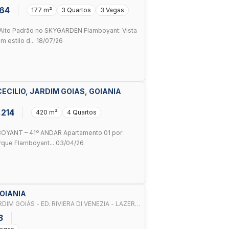
864
177 m²
3 Quartos
3 Vagas
lto Padrão no SKYGARDEN Flamboyant: Vista
 estilo d... 18/07/26
CILIO, JARDIM GOIAS, GOIANIA
.214
420 m²
4 Quartos
YANT – 41º ANDAR Apartamento 01 por
arque Flamboyant... 03/04/26
GOIANIA
IM GOIÁS - ED. RIVIERA DI VENEZIA - LAZER
3