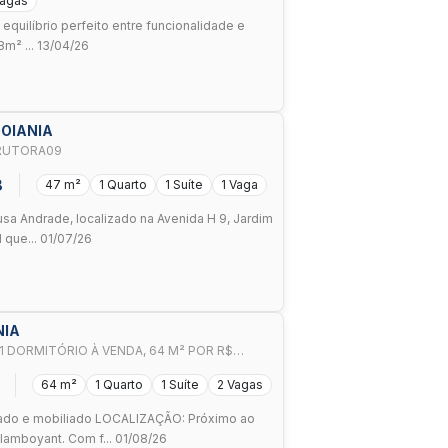
Vagas
 equilíbrio perfeito entre funcionalidade e
m² ... 13/04/26
GOIANIA
RUTORA09
8
47 m²
1 Quarto
1 Suíte
1 Vaga
sa Andrade, localizado na Avenida H 9, Jardim
 que... 01/07/26
NIA
1 DORMITÓRIO À VENDA, 64 M² POR R$
A/GO
64 m²
1 Quarto
1 Suíte
2 Vagas
do e mobiliado LOCALIZAÇÃO: Próximo ao
amboyant. Com f... 01/08/26