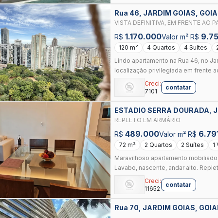
Rua 46, JARDIM GOIAS, GOI
VISTA DEFINITIVA, EM 
1.170.000
9.7
R$
Valor m² R$
120 m²
4 Quartos
4 Suítes
Lindo apartamento na Rua 46, no Jar
localização privilegiada em frente a
Creci:
contatar
7101
ESTADIO SERRA DOURADA, J
REPLETO EM ARMÁRIO
489.000
6.79
R$
Valor m² R$
72 m²
2 Quartos
2 Suítes
1
Maravilhoso apartamento mobiliado
Lavabo, nascente, andar alto. Reple
Creci:
contatar
11652
Rua 70, JARDIM GOIAS, GOIA