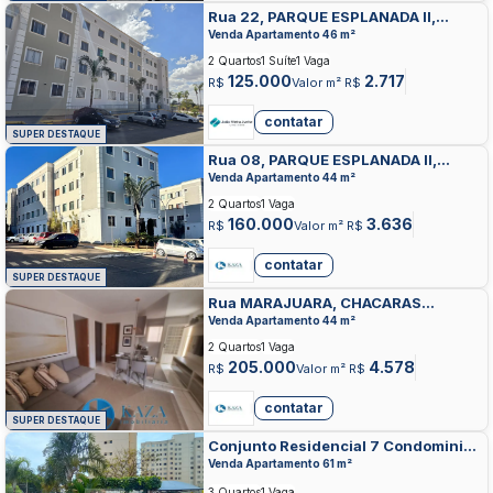
Rua 22, PARQUE ESPLANADA II,
VALPARAISO DE GOIAS
Venda Apartamento 46 m²
2 Quartos
1 Suíte
1 Vaga
125.000
2.717
R$
Valor m² R$
contatar
SUPER DESTAQUE
Rua 08, PARQUE ESPLANADA II,
VALPARAISO DE GOIAS
Venda Apartamento 44 m²
2 Quartos
1 Vaga
160.000
3.636
R$
Valor m² R$
contatar
SUPER DESTAQUE
Rua MARAJUARA, CHACARAS
YPIRANGA, VALPARAISO DE GOIAS
Venda Apartamento 44 m²
2 Quartos
1 Vaga
205.000
4.578
R$
Valor m² R$
contatar
SUPER DESTAQUE
Conjunto Residencial 7 Condominio
2 Bloco H, PARQUE DAS CACHOEIRAS,
Venda Apartamento 61 m²
VALPARAISO DE GOIAS
3 Quartos
1 Vaga