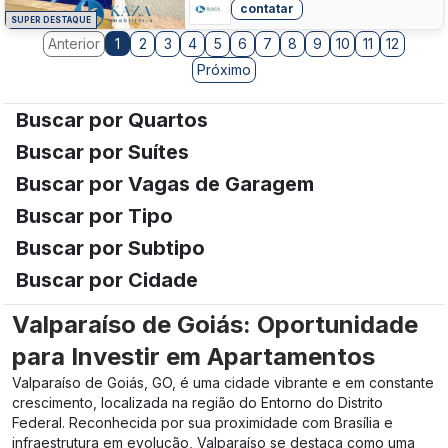
contatar
SUPER DESTAQUE
Anterior
2
3
4
5
6
7
8
9
10
11
12
1
Próximo
Buscar por Quartos
Buscar por Suítes
Buscar por Vagas de Garagem
Buscar por Tipo
Buscar por Subtipo
Buscar por Cidade
Valparaíso de Goiás: Oportunidade
para Investir em Apartamentos
Valparaíso de Goiás, GO, é uma cidade vibrante e em constante
crescimento, localizada na região do Entorno do Distrito
Federal. Reconhecida por sua proximidade com Brasília e
infraestrutura em evolução, Valparaíso se destaca como uma