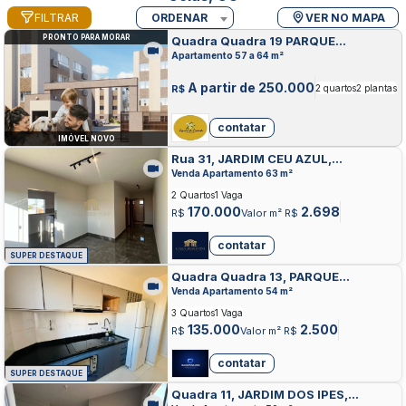
FILTRAR
ORDENAR
VER NO MAPA
PRONTO PARA MORAR
Quadra Quadra 19 PARQUE
ESPLANADA III, VALPARAISO DE
Apartamento 57 a 64 m²
GOIAS
A partir de 250.000
R$
2 quartos
2 plantas
contatar
IMÓVEL NOVO
Rua 31, JARDIM CEU AZUL,
VALPARAISO DE GOIAS
Venda Apartamento 63 m²
2 Quartos
1 Vaga
170.000
2.698
R$
Valor m² R$
contatar
SUPER DESTAQUE
Quadra Quadra 13, PARQUE
ESPLANADA III, VALPARAISO DE
Venda Apartamento 54 m²
GOIAS
3 Quartos
1 Vaga
135.000
2.500
R$
Valor m² R$
contatar
SUPER DESTAQUE
Quadra 11, JARDIM DOS IPES,