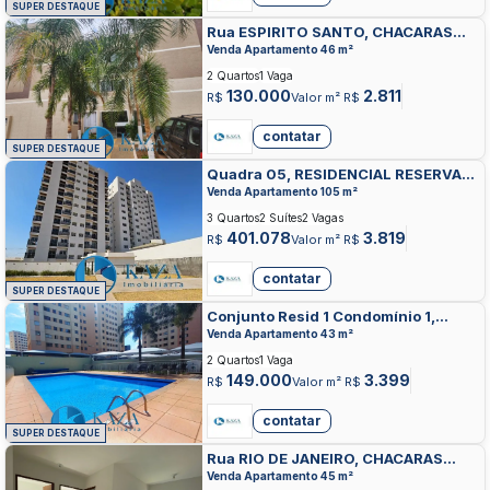
SUPER DESTAQUE
Rua ESPIRITO SANTO, CHACARAS
ANHANGUERA, VALPARAISO DE
Venda Apartamento 46 m²
GOIAS
2 Quartos
1 Vaga
130.000
2.811
R$
Valor m² R$
contatar
SUPER DESTAQUE
Quadra 05, RESIDENCIAL RESERVA
PARAISO, VALPARAISO DE GOIAS
Venda Apartamento 105 m²
3 Quartos
2 Suítes
2 Vagas
401.078
3.819
R$
Valor m² R$
contatar
SUPER DESTAQUE
Conjunto Resid 1 Condomínio 1,
PARQUE DAS CACHOEIRAS,
Venda Apartamento 43 m²
VALPARAISO DE GOIAS
2 Quartos
1 Vaga
149.000
3.399
R$
Valor m² R$
contatar
SUPER DESTAQUE
Rua RIO DE JANEIRO, CHACARAS
ANHANGUERA, VALPARAISO DE
Venda Apartamento 45 m²