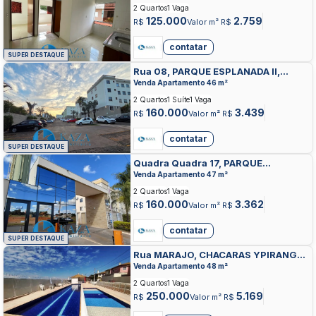
GOIAS
2 Quartos
1 Vaga
125.000
2.759
R$
Valor m² R$
contatar
SUPER DESTAQUE
Rua 08, PARQUE ESPLANADA II,
VALPARAISO DE GOIAS
Venda Apartamento 46 m²
2 Quartos
1 Suíte
1 Vaga
160.000
3.439
R$
Valor m² R$
contatar
SUPER DESTAQUE
Quadra Quadra 17, PARQUE
ESPLANADA III, VALPARAISO DE
Venda Apartamento 47 m²
GOIAS
2 Quartos
1 Vaga
160.000
3.362
R$
Valor m² R$
contatar
SUPER DESTAQUE
Rua MARAJO, CHACARAS YPIRANGA,
VALPARAISO DE GOIAS
Venda Apartamento 48 m²
2 Quartos
1 Vaga
250.000
5.169
R$
Valor m² R$