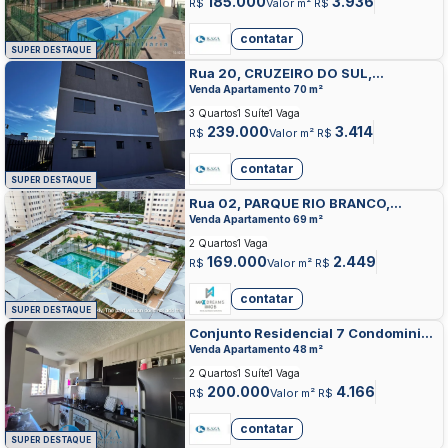
185.000
3.936
R$
Valor m² R$
contatar
SUPER DESTAQUE
Rua 20, CRUZEIRO DO SUL,
VALPARAISO DE GOIAS
Venda Apartamento 70 m²
3 Quartos
1 Suíte
1 Vaga
239.000
3.414
R$
Valor m² R$
contatar
SUPER DESTAQUE
Rua 02, PARQUE RIO BRANCO,
VALPARAISO DE GOIAS
Venda Apartamento 69 m²
2 Quartos
1 Vaga
169.000
2.449
R$
Valor m² R$
contatar
SUPER DESTAQUE
Conjunto Residencial 7 Condominio
2 Bloco G, PARQUE DAS CACHOEIRAS,
Venda Apartamento 48 m²
VALPARAISO DE GOIAS
2 Quartos
1 Suíte
1 Vaga
200.000
4.166
R$
Valor m² R$
contatar
SUPER DESTAQUE