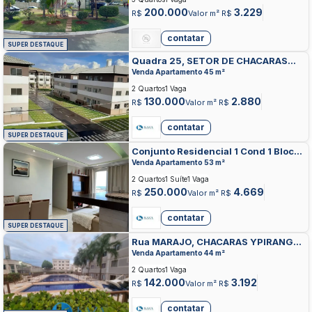
200.000
3.229
R$
Valor m² R$
contatar
SUPER DESTAQUE
Quadra 25, SETOR DE CHACARAS
ANHANGUERA B, VALPARAISO DE
Venda Apartamento 45 m²
GOIAS
2 Quartos
1 Vaga
130.000
2.880
R$
Valor m² R$
contatar
SUPER DESTAQUE
Conjunto Residencial 1 Cond 1 Bloco
F, PARQUE DAS CACHOEIRAS,
Venda Apartamento 53 m²
VALPARAISO DE GOIAS
2 Quartos
1 Suíte
1 Vaga
250.000
4.669
R$
Valor m² R$
contatar
SUPER DESTAQUE
Rua MARAJO, CHACARAS YPIRANGA,
VALPARAISO DE GOIAS
Venda Apartamento 44 m²
2 Quartos
1 Vaga
142.000
3.192
R$
Valor m² R$
contatar