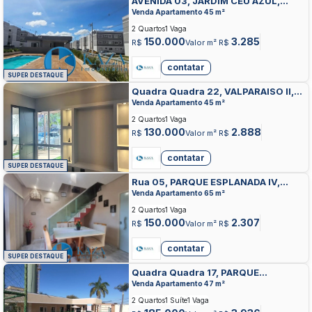
AVENIDA 03, JARDIM CEU AZUL,
VALPARAISO DE GOIAS
Venda Apartamento 45 m²
2 Quartos
1 Vaga
150.000
3.285
R$
Valor m² R$
contatar
SUPER DESTAQUE
Quadra Quadra 22, VALPARAISO II,
VALPARAISO DE GOIAS
Venda Apartamento 45 m²
2 Quartos
1 Vaga
130.000
2.888
R$
Valor m² R$
contatar
SUPER DESTAQUE
Rua 05, PARQUE ESPLANADA IV,
VALPARAISO DE GOIAS
Venda Apartamento 65 m²
2 Quartos
1 Vaga
150.000
2.307
R$
Valor m² R$
contatar
SUPER DESTAQUE
Quadra Quadra 17, PARQUE
ESPLANADA III, VALPARAISO DE
Venda Apartamento 47 m²
GOIAS
2 Quartos
1 Suíte
1 Vaga