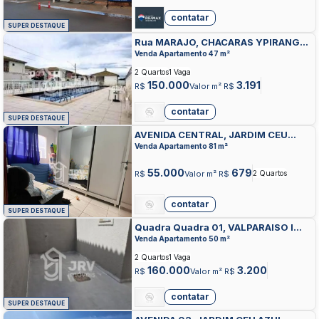
contatar
SUPER DESTAQUE
Rua MARAJO, CHACARAS YPIRANGA,
VALPARAISO DE GOIAS
Venda Apartamento 47 m²
2 Quartos
1 Vaga
150.000
3.191
R$
Valor m² R$
contatar
SUPER DESTAQUE
AVENIDA CENTRAL, JARDIM CEU
AZUL, VALPARAISO DE GOIAS
Venda Apartamento 81 m²
55.000
679
R$
Valor m² R$
2 Quartos
contatar
SUPER DESTAQUE
Quadra Quadra 01, VALPARAISO I
ETAPA E, VALPARAISO DE GOIAS
Venda Apartamento 50 m²
2 Quartos
1 Vaga
160.000
3.200
R$
Valor m² R$
contatar
SUPER DESTAQUE