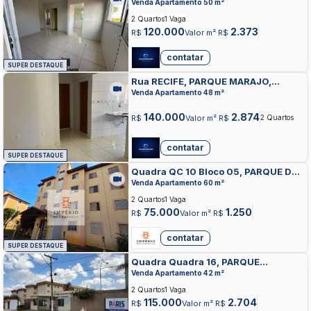
VALPARAISO DE GOIAS
Venda Apartamento 50 m²
2 Quartos
1 Vaga
120.000
2.373
R$
Valor m² R$
contatar
SUPER DESTAQUE
Rua RECIFE, PARQUE MARAJO,
VALPARAISO DE GOIAS
Venda Apartamento 48 m²
140.000
2.874
R$
Valor m² R$
2 Quartos
contatar
SUPER DESTAQUE
Quadra QC 10 Bloco 05, PARQUE DAS
FLORES, VALPARAISO DE GOIAS
Venda Apartamento 60 m²
2 Quartos
1 Vaga
75.000
1.250
R$
Valor m² R$
contatar
SUPER DESTAQUE
Quadra Quadra 16, PARQUE
ESPLANADA III, VALPARAISO DE
Venda Apartamento 42 m²
GOIAS
2 Quartos
1 Vaga
115.000
2.704
R$
Valor m² R$