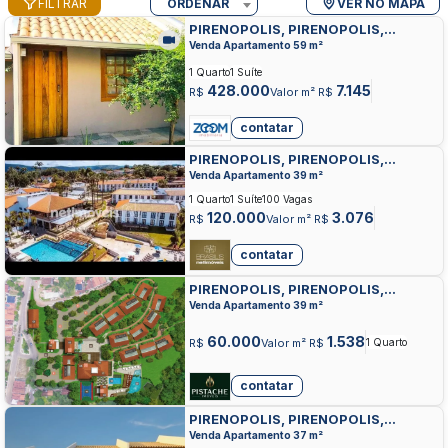
FILTRAR
ORDENAR
VER NO MAPA
PIRENOPOLIS, PIRENOPOLIS,
PIRENOPOLIS
Venda Apartamento 59 m²
1 Quarto
1 Suíte
428.000
7.145
R$
Valor m² R$
contatar
PIRENOPOLIS, PIRENOPOLIS,
PIRENOPOLIS
Venda Apartamento 39 m²
1 Quarto
1 Suíte
100 Vagas
120.000
3.076
R$
Valor m² R$
contatar
PIRENOPOLIS, PIRENOPOLIS,
PIRENOPOLIS
Venda Apartamento 39 m²
60.000
1.538
R$
Valor m² R$
1 Quarto
contatar
PIRENOPOLIS, PIRENOPOLIS,
PIRENOPOLIS
Venda Apartamento 37 m²