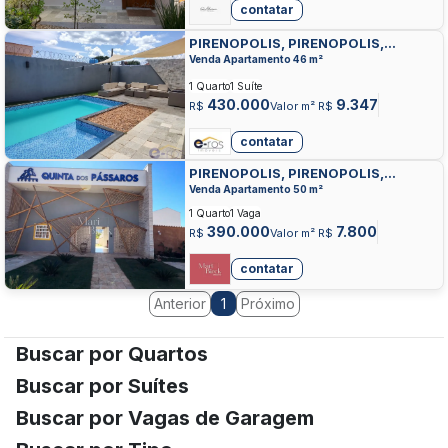
contatar
PIRENOPOLIS, PIRENOPOLIS,
PIRENOPOLIS
Venda Apartamento 46 m²
1 Quarto
1 Suíte
430.000
9.347
R$
Valor m² R$
contatar
PIRENOPOLIS, PIRENOPOLIS,
PIRENOPOLIS
Venda Apartamento 50 m²
1 Quarto
1 Vaga
390.000
7.800
R$
Valor m² R$
contatar
Anterior
Próximo
1
Buscar por Quartos
Buscar por Suítes
Buscar por Vagas de Garagem