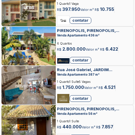
1 Quarto
1 Vaga
397.950
10.755
R$
Valor m² R$
contatar
PIRENOPOLIS, PIRENOPOLIS,
PIRENOPOLIS
Venda Apartamento 436 m²
6 Quartos
2.800.000
6.422
R$
Valor m² R$
contatar
Rua José Gabriel, JARDIM
TAQUARAL, PIRENOPOLIS
Venda Apartamento 387 m²
1 Quarto
1 Suíte
5 Vagas
1.750.000
4.521
R$
Valor m² R$
contatar
PIRENOPOLIS, PIRENOPOLIS,
PIRENOPOLIS
Venda Apartamento 56 m²
1 Quarto
1 Suíte
440.000
7.857
R$
Valor m² R$