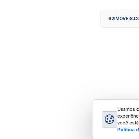
62IMOVEIS.C
Usamos
c
experiênc
você está
Política 