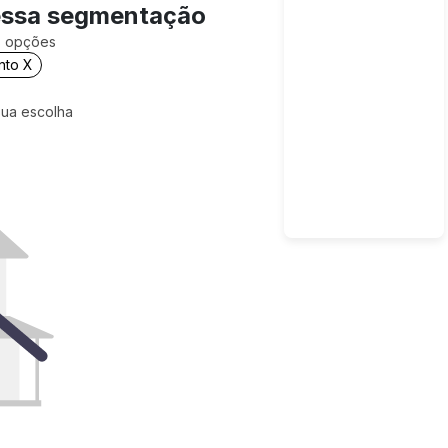
essa segmentação
is opções
nto X
sua escolha