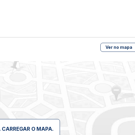
o padrão em todos os cômodos.
vidro.
Ver no mapa
 gosto.
ocê e sua família viverem com conforto, segurança e lazer
A CARREGAR O MAPA.