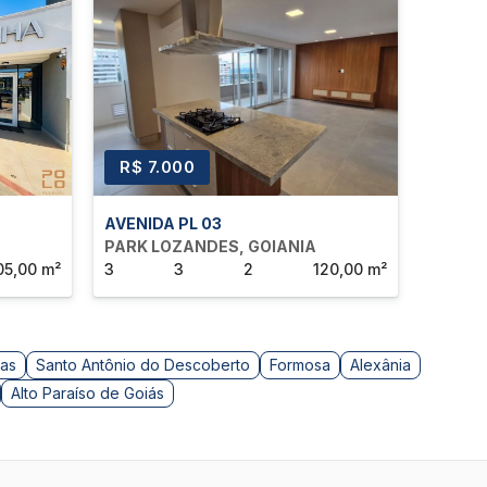
R$ 7.000
R$ 6
AVENIDA PL 03
AVENID
PARK LOZANDES, GOIANIA
PARK 
05,00 m²
3
3
2
120,00 m²
3
as
Santo Antônio do Descoberto
Formosa
Alexânia
Alto Paraíso de Goiás