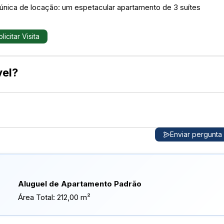
única de locação: um espetacular apartamento de 3 suítes
63m² de área privativa, esse imóvel é um verdadeiro refúgio de
hor experiência de vida.
licitar Visita
vel?
Enviar pergunta
e vidro ideal para momentos de lazer e
Aluguel de Apartamento Padrão
Área Total:
212,00 m²
bientes frescos e iluminados.