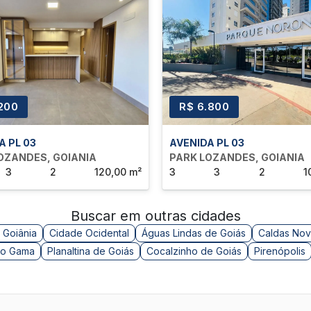
orciona acesso rápido aos melhores pontos da cidade, incluindo
do a poucos minutos de distância.
.200
R$ 6.800
 e conforto!
e sua visita.
A PL 03
AVENIDA PL 03
OZANDES, GOIANIA
PARK LOZANDES, GOIANIA
3
2
120,00 m²
3
3
2
1
Buscar em outras cidades
 Goiânia
Cidade Ocidental
Águas Lindas de Goiás
Caldas Nov
o Gama
Planaltina de Goiás
Cocalzinho de Goiás
Pirenópolis