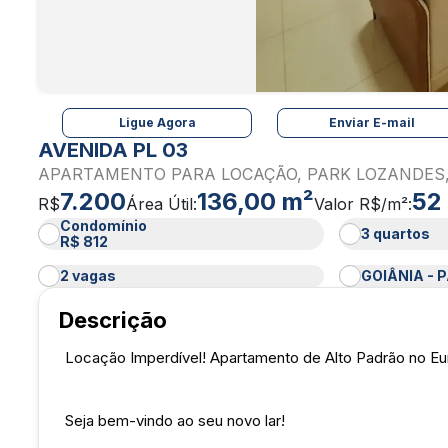
Ligue Agora
Enviar E-mail
AVENIDA PL 03
APARTAMENTO PARA LOCAÇÃO, PARK LOZANDES,
7.200
136,00 m²
52
R$
Área Útil:
Valor R$/m²:
Condomínio
3 quartos
R$ 812
2 vagas
GOIÂNIA - 
Descrição
Locação Imperdível! Apartamento de Alto Padrão no Eur
Seja bem-vindo ao seu novo lar!