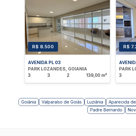
Alphaville
Comércio variado
A localização estratégica no Setor Park Lozandes prop
áreas comerciais, escolas e o Flamboyant Shopping, tu
R$ 8.500
R$ 7
Não perca essa oportunidade de viver com sofisticação
Entre em contato com a Imobiliária Frade Ramos e agend
AVENIDA PL 03
AVENID
PARK LOZANDES, GOIANIA
PARK L
3
3
2
139,00 m²
3
Goiânia
Valparaíso de Goiás
Luziânia
Aparecida de
Padre Bernardo
Nov