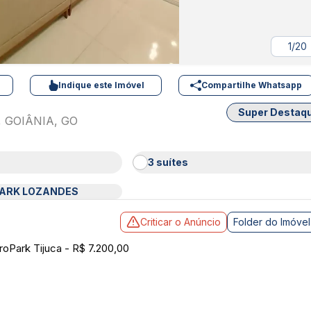
1/20
Indique este Imóvel
Compartilhe Whatsapp
Super Destaq
 GOIÂNIA, GO
3 suítes
PARK LOZANDES
Criticar o Anúncio
Folder do Imóvel
oPark Tijuca - R$ 7.200,00