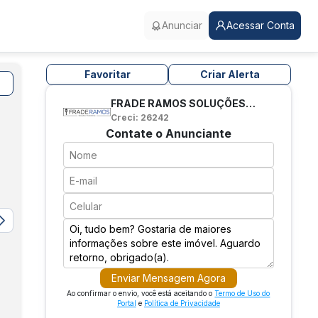
Anunciar
Acessar Conta
Favoritar
Criar Alerta
FRADE RAMOS SOLUÇÕES
IMOBILIÁRIAS
Creci: 26242
Contate o Anunciante
Enviar Mensagem Agora
Ao confirmar o envio, você está aceitando o
Termo de Uso do
Portal
e
Política de Privacidade