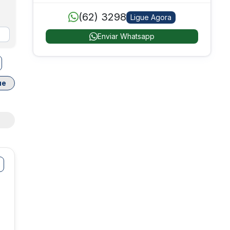
(62) 3298
Ligue Agora
Enviar Whatsapp
ue