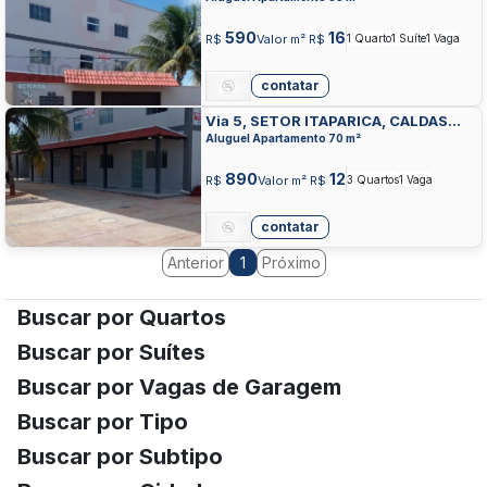
590
16
R$
Valor m² R$
1 Quarto
1 Suíte
1 Vaga
contatar
Via 5, SETOR ITAPARICA, CALDAS
NOVAS
Aluguel Apartamento 70 m²
890
12
R$
Valor m² R$
3 Quartos
1 Vaga
contatar
Anterior
Próximo
1
Buscar por Quartos
Buscar por Suítes
Buscar por Vagas de Garagem
Buscar por Tipo
Buscar por Subtipo