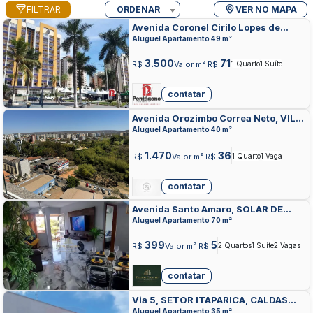
FILTRAR
ORDENAR
VER NO MAPA
Avenida Coronel Cirilo Lopes de
Morais, DO TURISTA, CALDAS NOVAS
Aluguel Apartamento 49 m²
3.500
71
R$
Valor m² R$
1 Quarto
1 Suíte
contatar
Avenida Orozimbo Correa Neto, VILA
OLEGARIO PINTO, CALDAS NOVAS
Aluguel Apartamento 40 m²
1.470
36
R$
Valor m² R$
1 Quarto
1 Vaga
contatar
Avenida Santo Amaro, SOLAR DE
CALDAS NOVAS, CALDAS NOVAS
Aluguel Apartamento 70 m²
399
5
R$
Valor m² R$
2 Quartos
1 Suíte
2 Vagas
contatar
Via 5, SETOR ITAPARICA, CALDAS
NOVAS
Aluguel Apartamento 35 m²