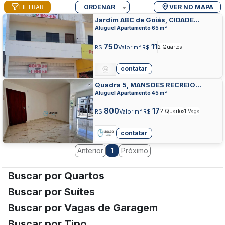
FILTRAR
ORDENAR
VER NO MAPA
Jardim ABC de Goiás, CIDADE
OCIDENTAL, CIDADE OCIDENTAL
Aluguel Apartamento 65 m²
750
11
R$
Valor m² R$
2 Quartos
contatar
Quadra 5, MANSOES RECREIO
MOSSORO, CIDADE OCIDENTAL
Aluguel Apartamento 45 m²
800
17
R$
Valor m² R$
2 Quartos
1 Vaga
contatar
Anterior
Próximo
1
Buscar por Quartos
Buscar por Suítes
Buscar por Vagas de Garagem
Buscar por Tipo