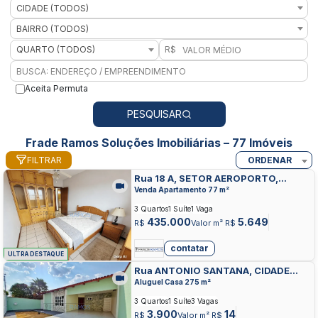
CIDADE (TODOS)
BAIRRO (TODOS)
QUARTO (TODOS)
R$
Aceita Permuta
PESQUISAR
Frade Ramos Soluções Imobiliárias – 77 Imóveis
FILTRAR
ORDENAR
Rua 18 A, SETOR AEROPORTO,
GOIANIA
Venda Apartamento 77 m²
3 Quartos
1 Suíte
1 Vaga
435.000
5.649
R$
Valor m² R$
contatar
ULTRA DESTAQUE
Rua ANTONIO SANTANA, CIDADE
JARDIM, GOIANIA
Aluguel Casa 275 m²
3 Quartos
1 Suíte
3 Vagas
3.900
14
R$
Valor m² R$