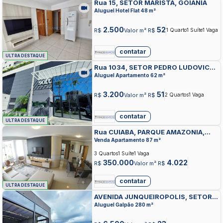
Rua 15, SETOR MARISTA, GOIANIA
Aluguel Hotel Flat 48 m²
2.500
52
R$
Valor m² R$
1 Quarto
1 Suíte
1 Vaga
contatar
ULTRA DESTAQUE
Rua 1034, SETOR PEDRO LUDOVICO,
GOIANIA
Aluguel Apartamento 62 m²
3.200
51
R$
Valor m² R$
2 Quartos
1 Vaga
contatar
ULTRA DESTAQUE
Rua CUIABA, PARQUE AMAZONIA,
GOIANIA
Venda Apartamento 87 m²
3 Quartos
1 Suíte
1 Vaga
350.000
4.022
R$
Valor m² R$
contatar
ULTRA DESTAQUE
AVENIDA JUNQUEIROPOLIS, SETOR
SERRA DOURADA, APARECIDA DE
Aluguel Galpão 280 m²
GOIANIA