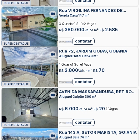
contatar
SUPER DESTAQUE
Rua VIRGILINA FERNANDES DE
MORAIS, JARDIM DOM BOSCO,
Venda Casa 147 m²
APARECIDA DE GOIANIA
3 Quartos
1 Suíte
2 Vagas
380.000
2.585
R$
Valor m² R$
contatar
SUPER DESTAQUE
Rua 72, JARDIM GOIAS, GOIANIA
Aluguel Hotel Flat 40 m²
1 Quarto
1 Suíte
1 Vaga
2.800
70
R$
Valor m² R$
contatar
SUPER DESTAQUE
AVENIDA MASSARANDUBA, RETIRO
DO BOSQUE, APARECIDA DE GOIANIA
Aluguel Galpão 300 m²
6.000
20
R$
Valor m² R$
4 Vagas
contatar
SUPER DESTAQUE
Rua 143 A, SETOR MARISTA, GOIANIA
Aluguel Sala 74 m²