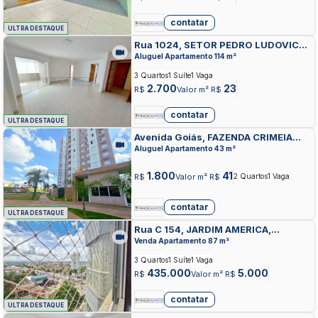
contatar
ULTRA DESTAQUE
Rua 1024, SETOR PEDRO LUDOVICO,
GOIANIA
Aluguel Apartamento 114 m²
3 Quartos
1 Suíte
1 Vaga
2.700
23
R$
Valor m² R$
contatar
ULTRA DESTAQUE
Avenida Goiás, FAZENDA CRIMEIA
CAVEIRAS, GOIANIA
Aluguel Apartamento 43 m²
1.800
41
R$
Valor m² R$
2 Quartos
1 Vaga
contatar
ULTRA DESTAQUE
Rua C 154, JARDIM AMERICA,
GOIANIA
Venda Apartamento 87 m²
3 Quartos
1 Suíte
1 Vaga
435.000
5.000
R$
Valor m² R$
contatar
ULTRA DESTAQUE