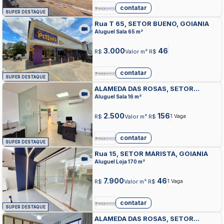
contatar
SUPER DESTAQUE
Rua T 65, SETOR BUENO, GOIANIA
Aluguel Sala 65 m²
3.000
46
R$
Valor m² R$
contatar
SUPER DESTAQUE
ALAMEDA DAS ROSAS, SETOR
OESTE, GOIANIA
Aluguel Sala 16 m²
2.500
156
R$
Valor m² R$
1 Vaga
contatar
SUPER DESTAQUE
Rua 15, SETOR MARISTA, GOIANIA
Aluguel Loja 170 m²
7.900
46
R$
Valor m² R$
1 Vaga
contatar
SUPER DESTAQUE
ALAMEDA DAS ROSAS, SETOR