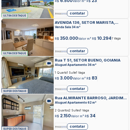
6.500
23
R$
Valor m² R$
contatar
ULTRA DESTAQUE
AVENIDA 136, SETOR MARISTA,
GOIANIA
Venda Sala 34 m²
350.000
10.294
R$
Valor m² R$
1 Vaga
contatar
ULTRA DESTAQUE
Rua T 51, SETOR BUENO, GOIANIA
Aluguel Apartamento 36 m²
1 Quarto
1 Suíte
1 Vaga
3.000
83
R$
Valor m² R$
contatar
SUPER DESTAQUE
Rua ALMIRANTE BARROSO, JARDIM
VILA BOA, GOIANIA
Aluguel Apartamento 62 m²
2 Quartos
2 Suítes
1 Vaga
2.150
34
R$
Valor m² R$
contatar
SUPER DESTAQUE