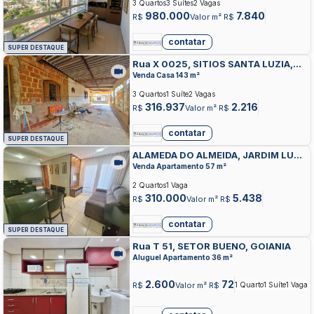
3 Quartos
3 Suítes
2 Vagas
980.000
7.840
R$
Valor m² R$
contatar
SUPER DESTAQUE
Rua X 0025, SITIOS SANTA LUZIA,
APARECIDA DE GOIANIA
Venda Casa 143 m²
3 Quartos
1 Suíte
2 Vagas
316.937
2.216
R$
Valor m² R$
contatar
SUPER DESTAQUE
ALAMEDA DO ALMEIDA, JARDIM LUZ,
APARECIDA DE GOIANIA
Venda Apartamento 57 m²
2 Quartos
1 Vaga
310.000
5.438
R$
Valor m² R$
contatar
SUPER DESTAQUE
Rua T 51, SETOR BUENO, GOIANIA
Aluguel Apartamento 36 m²
2.600
72
R$
Valor m² R$
1 Quarto
1 Suíte
1 Vaga