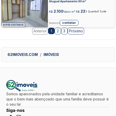
OESTE, GOIANIA
Aluguel Apartamento 90 m²
2.100
23
R$
Valor m² R$
3 Quartos
1 Suíte
contatar
SUPER DESTAQUE
Anterior
2
3
Próximo
1
62IMOVEIS.COM
IMÓVEIS
Somos apaixonados pela unidade familiar e acreditamos
que o bem mais abençoado que uma família deve possuir é
o seu lar
Siga-nos