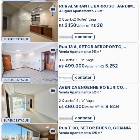
Rua ALMIRANTE BARROSO, JARDIM
VILA BOA, GOIANIA
Aluguel Apartamento 75 m²
2 Quartos
2 Suítes
1 Vaga
2.150
28
R$
Valor m² R$
contatar
SUPER DESTAQUE
Rua 13 A, SETOR AEROPORTO,
GOIANIA
Venda Apartamento 95 m²
3 Quartos
1 Suíte
1 Vaga
499.000
5.252
R$
Valor m² R$
contatar
SUPER DESTAQUE
AVENIDA ENGENHEIRO EURICO
VIANA, VILA MARIA JOSE, GOIANIA
Venda Apartamento 52 m²
2 Quartos
1 Suíte
1 Vaga
460.000
8.846
R$
Valor m² R$
contatar
SUPER DESTAQUE
Rua T 30, SETOR BUENO, GOIANIA
Venda Apartamento 125 m²