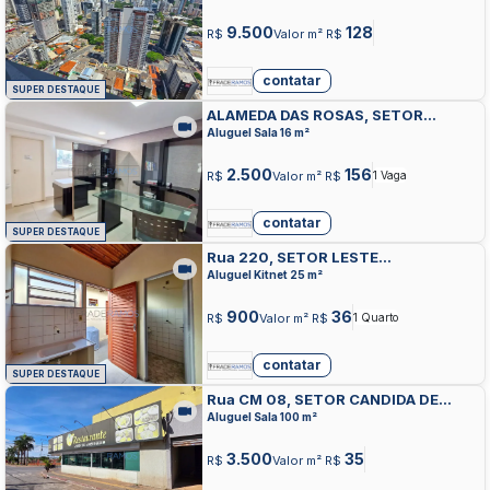
9.500
128
R$
Valor m² R$
contatar
SUPER DESTAQUE
ALAMEDA DAS ROSAS, SETOR
OESTE, GOIANIA
Aluguel Sala 16 m²
2.500
156
R$
Valor m² R$
1 Vaga
contatar
SUPER DESTAQUE
Rua 220, SETOR LESTE
UNIVERSITARIO, GOIANIA
Aluguel Kitnet 25 m²
900
36
R$
Valor m² R$
1 Quarto
contatar
SUPER DESTAQUE
Rua CM 08, SETOR CANDIDA DE
MORAIS, GOIANIA
Aluguel Sala 100 m²
3.500
35
R$
Valor m² R$