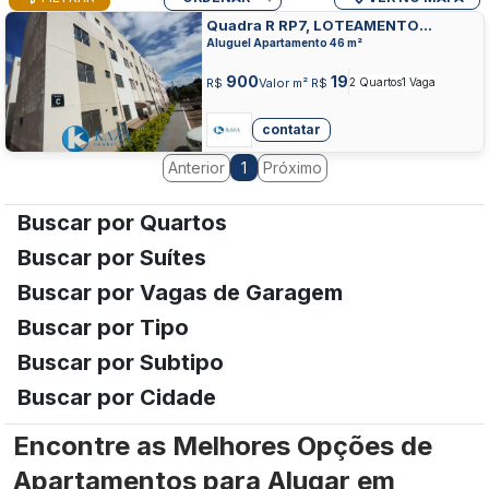
Quadra R RP7, LOTEAMENTO
RAQUEL PIMENTEL, LUZIANIA
Aluguel Apartamento 46 m²
900
19
R$
Valor m² R$
2 Quartos
1 Vaga
contatar
Anterior
Próximo
1
Buscar por Quartos
Buscar por Suítes
Buscar por Vagas de Garagem
Buscar por Tipo
Buscar por Subtipo
Buscar por Cidade
Encontre as Melhores Opções de
Apartamentos para Alugar em