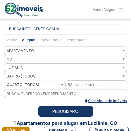
Venda
Aluguel
BUSCA INTELIGENTE COM IA
Venda
Aluguel
Imóvel Novo
Temporada
APARTAMENTO
GO
LUZIANIA
BAIRRO (TODOS)
QUARTO (TODOS)
R$
Criar Alerta de Imóveis
PESQUISAR
1 Apartamentos para alugar em Luziânia, GO
FILTRAR
ORDENAR
VER NO MAPA