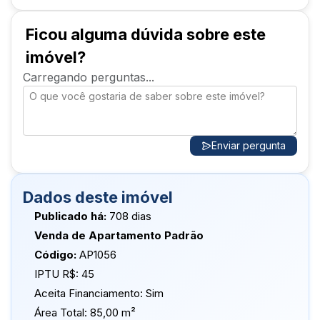
modificado para aumentar o tamanho da sala, que
ficou bem ampla e com 1 espaço de escritório.
Existe a possibilidade de se reverter o apto para 3
Ficou alguma dúvida sobre este
quartos novamente.
imóvel?
Valores de impostos e taxas são aproximados e
Carregando perguntas...
podem ser alterados sem aviso prévio pela
prefeitura municipal ou administração do
condomínio.
Enviar pergunta
Dados deste imóvel
Publicado há:
708 dias
Venda de Apartamento Padrão
Código:
AP1056
IPTU R$:
45
Aceita Financiamento:
Sim
Área Total:
85,00 m²