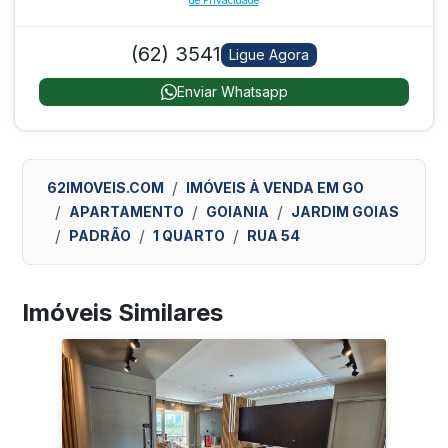
de Privacidade
(62) 3541
Ligue Agora
Enviar Whatsapp
62IMOVEIS.COM
IMÓVEIS À VENDA EM GO
APARTAMENTO
GOIANIA
JARDIM GOIAS
PADRÃO
1 QUARTO
RUA 54
Imóveis Similares