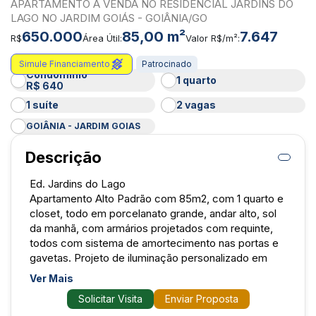
APARTAMENTO À VENDA NO RESIDENCIAL JARDINS DO
LAGO NO JARDIM GOIÁS - GOIÂNIA/GO
650.000
85,00 m²
7.647
R$
Área Útil:
Valor R$/m²:
Simule Financiamento
Patrocinado
Condomínio
1 quarto
R$ 640
1 suíte
2 vagas
GOIÂNIA - JARDIM GOIAS
Descrição
Ed. Jardins do Lago
Apartamento Alto Padrão com 85m2, com 1 quarto e
closet, todo em porcelanato grande, andar alto, sol
da manhã, com armários projetados com requinte,
todos com sistema de amortecimento nas portas e
gavetas. Projeto de iluminação personalizado em
todos ambientes.
Ver Mais
Solicitar Visita
Enviar Proposta
O apartamento era de 3 quartos, mas 1 quarto foi