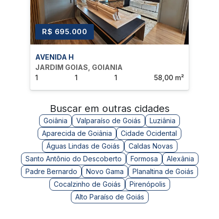
R$ 695.000
R
AVENIDA H
AVE
JARDIM GOIAS, GOIANIA
JAR
1
1
1
58,00 m²
1
Buscar em outras cidades
Goiânia
Valparaíso de Goiás
Luziânia
Aparecida de Goiânia
Cidade Ocidental
Águas Lindas de Goiás
Caldas Novas
Santo Antônio do Descoberto
Formosa
Alexânia
Padre Bernardo
Novo Gama
Planaltina de Goiás
Cocalzinho de Goiás
Pirenópolis
Alto Paraíso de Goiás