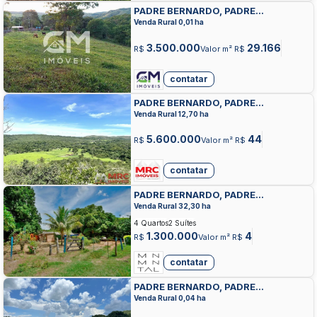
PADRE BERNARDO, PADRE
BERNARDO, PADRE BERNARDO
Venda Rural 0,01 ha
3.500.000
29.166
R$
Valor m² R$
contatar
PADRE BERNARDO, PADRE
BERNARDO, PADRE BERNARDO
Venda Rural 12,70 ha
5.600.000
44
R$
Valor m² R$
contatar
PADRE BERNARDO, PADRE
BERNARDO, PADRE BERNARDO
Venda Rural 32,30 ha
4 Quartos
2 Suítes
1.300.000
4
R$
Valor m² R$
contatar
PADRE BERNARDO, PADRE
BERNARDO, PADRE BERNARDO
Venda Rural 0,04 ha