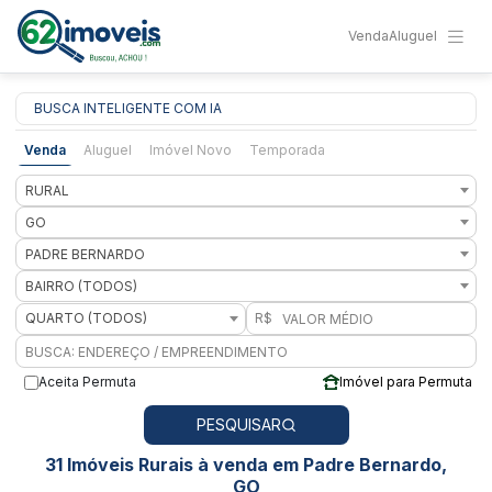
Venda
Aluguel
BUSCA INTELIGENTE COM IA
Venda
Aluguel
Imóvel Novo
Temporada
RURAL
GO
PADRE BERNARDO
BAIRRO (TODOS)
QUARTO (TODOS)
R$
Aceita Permuta
Imóvel para Permuta
PESQUISAR
31 Imóveis Rurais à venda em Padre Bernardo,
GO