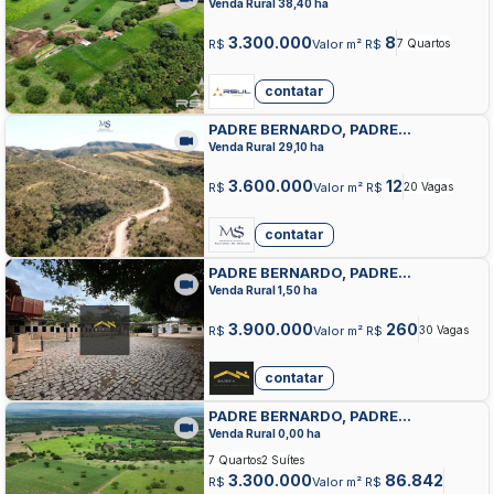
BERNARDO, PADRE BERNARDO
Venda Rural 38,40 ha
3.300.000
8
R$
Valor m² R$
7 Quartos
contatar
PADRE BERNARDO, PADRE
BERNARDO, PADRE BERNARDO
Venda Rural 29,10 ha
3.600.000
12
R$
Valor m² R$
20 Vagas
contatar
PADRE BERNARDO, PADRE
BERNARDO, PADRE BERNARDO
Venda Rural 1,50 ha
3.900.000
260
R$
Valor m² R$
30 Vagas
contatar
PADRE BERNARDO, PADRE
BERNARDO, PADRE BERNARDO
Venda Rural 0,00 ha
7 Quartos
2 Suítes
3.300.000
86.842
R$
Valor m² R$