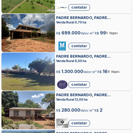
contatar
PADRE BERNARDO, PADRE
BERNARDO, PADRE BERNARDO
Venda Rural 0,70 ha
699.000
99
R$
Valor m² R$
5 Vagas
contatar
PADRE BERNARDO, PADRE
BERNARDO, PADRE BERNARDO
Venda Rural 8,00 ha
1.300.000
16
R$
Valor m² R$
8 Vagas
contatar
PADRE BERNARDO, PADRE
BERNARDO, PADRE BERNARDO
Venda Rural 12,00 ha
280.000
2
R$
Valor m² R$
contatar