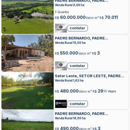
PADRE BERNARDO, PADRE
BERNARDO, PADRE BERNARDO
Venda Rural 0,09 ha
3 Quartos
60.000.000
70.011
R$
Valor m² R$
contatar
PADRE BERNARDO, PADRE
BERNARDO, PADRE BERNARDO
Venda Rural 15,00 ha
550.000
3
R$
Valor m² R$
contatar
Setor Leste, SETOR LESTE, PADRE
BERNARDO
Venda Rural 1,62 ha
480.000
29
R$
Valor m² R$
10 Vagas
contatar
PADRE BERNARDO, PADRE
BERNARDO, PADRE BERNARDO
Venda Rural 16,00 ha
490.000
3
R$
Valor m² R$