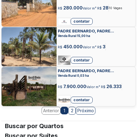
280.000
28
R$
Valor m² R$
10 Vagas
contatar
PADRE BERNARDO, PADRE
BERNARDO, PADRE BERNARDO
Venda Rural 15,00 ha
450.000
3
R$
Valor m² R$
contatar
PADRE BERNARDO, PADRE
BERNARDO, PADRE BERNARDO
Venda Rural 0,03 ha
7.900.000
26.333
R$
Valor m² R$
contatar
Anterior
2
Próximo
1
Buscar por Quartos
Buscar por Suítes