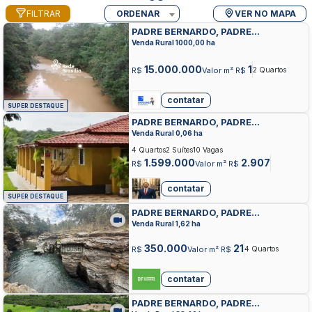
FILTRAR
ORDENAR
VER NO MAPA
PADRE BERNARDO, PADRE
BERNARDO, PADRE BERNARDO
Venda Rural 1000,00 ha
15.000.000
1
R$
Valor m² R$
2 Quartos
contatar
SUPER DESTAQUE
PADRE BERNARDO, PADRE
BERNARDO, PADRE BERNARDO
Venda Rural 0,06 ha
4 Quartos
2 Suítes
10 Vagas
1.599.000
2.907
R$
Valor m² R$
contatar
SUPER DESTAQUE
PADRE BERNARDO, PADRE
BERNARDO, PADRE BERNARDO
Venda Rural 1,62 ha
350.000
21
R$
Valor m² R$
4 Quartos
contatar
PADRE BERNARDO, PADRE