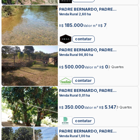
PADRE BERNARDO, PADRE
BERNARDO, PADRE BERNARDO
Venda Rural 2,60 ha
185.000
7
R$
Valor m² R$
contatar
PADRE BERNARDO, PADRE
BERNARDO, PADRE BERNARDO
Venda Rural 96,80 ha
500.000
0
R$
Valor m² R$
2 Quartos
contatar
PADRE BERNARDO, PADRE
BERNARDO, PADRE BERNARDO
Venda Rural 0,01 ha
350.000
5.147
R$
Valor m² R$
3 Quartos
contatar
PADRE BERNARDO, PADRE
BERNARDO, PADRE BERNARDO
Venda Rural 1,00 ha