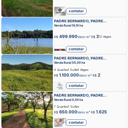
contatar
PADRE BERNARDO, PADRE
BERNARDO, PADRE BERNARDO
Venda Rural 16,10 ha
499.990
3
R$
Valor m² R$
12 Vagas
contatar
PADRE BERNARDO, PADRE
BERNARDO, PADRE BERNARDO
Venda Rural 55,00 ha
4 Quartos
1 Suíte
4 Vagas
1.100.000
2
R$
Valor m² R$
contatar
PADRE BERNARDO, PADRE
BERNARDO, PADRE BERNARDO
Venda Rural 0,04 ha
7 Quartos
7 Suítes
650.000
1.625
R$
Valor m² R$
contatar