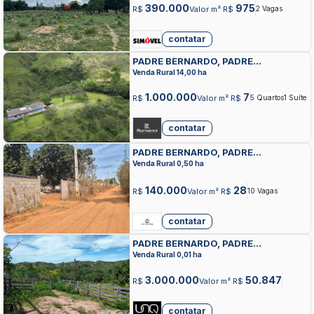
390.000
975
R$
Valor m² R$
2 Vagas
contatar
PADRE BERNARDO, PADRE
BERNARDO, PADRE BERNARDO
Venda Rural 14,00 ha
1.000.000
7
R$
Valor m² R$
5 Quartos
1 Suíte
contatar
PADRE BERNARDO, PADRE
BERNARDO, PADRE BERNARDO
Venda Rural 0,50 ha
140.000
28
R$
Valor m² R$
10 Vagas
contatar
PADRE BERNARDO, PADRE
BERNARDO, PADRE BERNARDO
Venda Rural 0,01 ha
3.000.000
50.847
R$
Valor m² R$
contatar