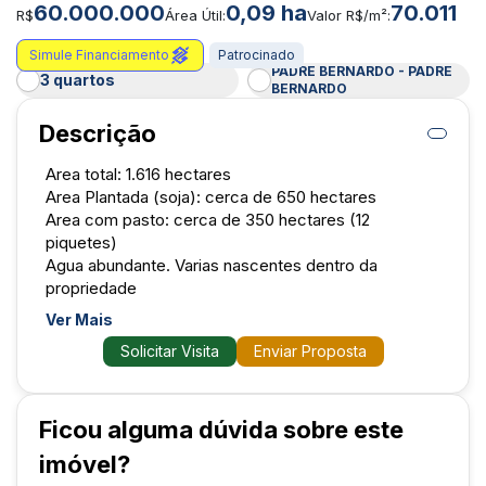
60.000.000
0,09 ha
70.011
R$
Área Útil:
Valor R$/m²:
Simule Financiamento
Patrocinado
PADRE BERNARDO - PADRE
3 quartos
BERNARDO
Descrição
Area total: 1.616 hectares
Area Plantada (soja): cerca de 650 hectares
Area com pasto: cerca de 350 hectares (12
piquetes)
Agua abundante. Varias nascentes dentro da
propriedade
Ver Mais
ÁREA DE MUNICIPIO :3.142.396 KM 2 POVOADO DE
Solicitar Visita
Enviar Proposta
TRAJANÓPOLIS
POPULAÇÃO:34.967,00
ATIVIDADE PREDOMINANTE : AGRICULTURA
RODOVIA BR 080-GO-424
Ficou alguma dúvida sobre este
TROPICAL SEMI UMIDO
imóvel?
PADRE BERNARDO é um municipio brasileiro do