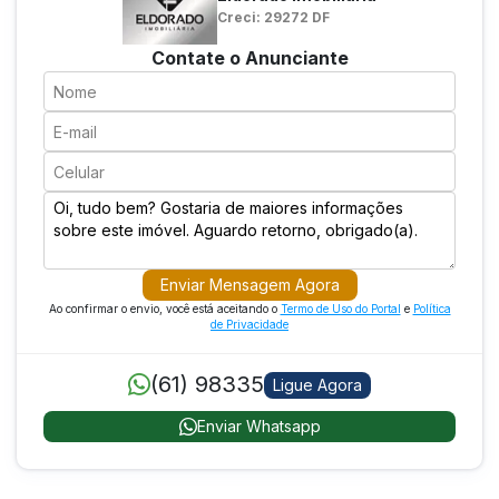
vegetação nativa a propriedade avaliada possui uma
Creci: 29272 DF
excelente localização estando distante apenas 20
km de cidade do padre Bernardo e as marchas da
Contate o Anunciante
rodovia GO484 E GO 477 sendo essa última sem
pavimentação asfáltico.
Denominação diária construída casa 30 m casa do
caseiro um 40 m casa do caseiro dois 35 m Curral
80 m barracão 50 m cobertura maquinário 65 m
banheiros e almoxarifado 35 m 40 m Curral dois 50
m casa de caseiro três 40 m almoxarifado 40 m
casa cede 50 m área total construída 555 m²
Enviar Mensagem Agora
Ao confirmar o envio, você está aceitando o
Termo de Uso do Portal
e
Política
de Privacidade
(61) 98335
Ligue Agora
Enviar Whatsapp