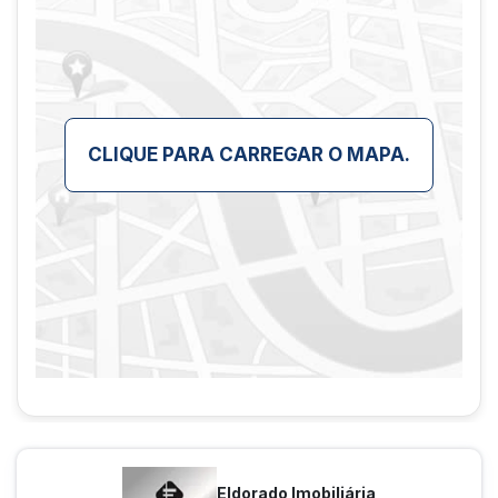
regiões tropicais e subtropicais caracterizado por
uma composição variável com horizonte superficiais
ricos em matéria orgânica e horizonte superficiais
em minerais sua distribuição geográfica abrange
várias partes do Brasil e outros países como clima
semelhantes utilizado na agricultura sua fertilidade
CLIQUE PARA CARREGAR O MAPA.
pode ser variável exigindo prática de manejo
adequadas para garantir sua produtividade
sustentável
Informações relevantes:
foi apresentado Georreferenciamento da
propriedade certificado através do sistema de
gestão fundiária CEF as informações referente à
áreas e localização do imóvel foi obtida em base
nos memoriais descritivos cantantes no IP e averbar
em matrícula durante vistoria foi identificado que
aproximadamente 31 por cento da área total do
imóvel é explorado com agricultura anual e soja e
milho além disso possui aproximadamente 37 por
cento com pastagem e o restante ocupado por
Eldorado Imobiliária