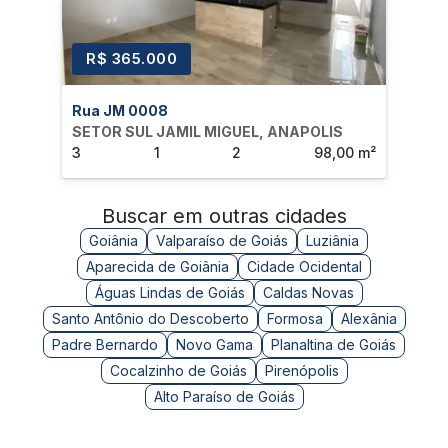
R$ 365.000
R
Rua JM 0008
AVE
SETOR SUL JAMIL MIGUEL, ANAPOLIS
SET
3
1
2
98,00 m²
3
Buscar em outras cidades
Goiânia
Valparaíso de Goiás
Luziânia
Aparecida de Goiânia
Cidade Ocidental
Águas Lindas de Goiás
Caldas Novas
Santo Antônio do Descoberto
Formosa
Alexânia
Padre Bernardo
Novo Gama
Planaltina de Goiás
Cocalzinho de Goiás
Pirenópolis
Alto Paraíso de Goiás