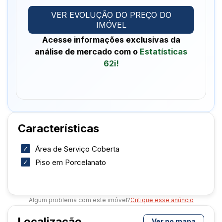
oferece fácil acesso às principais vias de Anápolis,
facilitando deslocamentos diários.
VER EVOLUÇÃO DO PREÇO DO
IMÓVEL
Quer transformar esse sonho em realidade? Entre
Acesse informações exclusivas da
em contato pelo WhatsApp ou ligue para agendar
análise de mercado com o
Estatísticas
sua visita e conhecer de perto esse excelente
62i!
imóvel. Estamos prontos para ajudar você a dar o
Características
Área de Serviço Coberta
Piso em Porcelanato
Algum problema com este imóvel?
Critique esse anúncio
Localização
Ver no mapa