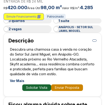
ENTRADA DE R$ 24 MIL
420.000
98,00 m²
4.285
R$
Área Útil:
Valor R$/m²:
Simule Financiamento
Patrocinado
3 quartos
1 suíte
ANÁPOLIS - SETOR SUL
2 vagas
JAMIL MIGUEL
Descrição
Descubra uma charmosa casa à venda no coração
do Setor Sul Jamil Miguel, em Anápolis-GO.
Localizada próximo ao Rio Vermelho Atacadista,
Skyfit academia… essa residência combina conforto
e praticidade, perfeita para famílias que buscam
qualidade de vida com estilo.
Ver Mais
Destaques do imóvel:
Solicitar Visita
Enviar Proposta
- 3 dormitórios (1 suíte)
- 98 m² de área útil bem distribuídos
- Casa moderna, piso em porcelanato, detalhes em
pedra
Ficou alguma dúvida sobre este