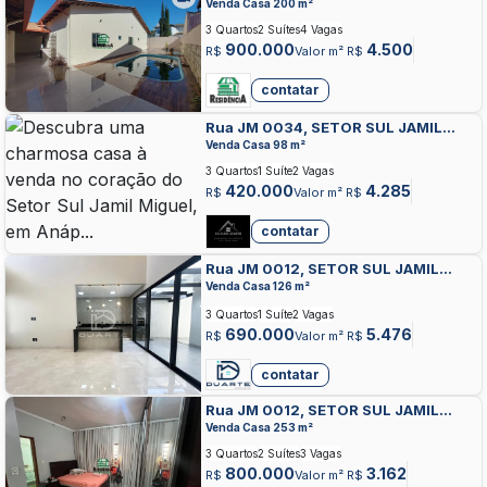
MIGUEL, ANAPOLIS
Venda Casa 200 m²
3 Quartos
2 Suítes
4 Vagas
900.000
4.500
R$
Valor m² R$
contatar
Rua JM 0034, SETOR SUL JAMIL
MIGUEL, ANAPOLIS
Venda Casa 98 m²
3 Quartos
1 Suíte
2 Vagas
420.000
4.285
R$
Valor m² R$
contatar
Rua JM 0012, SETOR SUL JAMIL
MIGUEL, ANAPOLIS
Venda Casa 126 m²
3 Quartos
1 Suíte
2 Vagas
690.000
5.476
R$
Valor m² R$
contatar
Rua JM 0012, SETOR SUL JAMIL
MIGUEL, ANAPOLIS
Venda Casa 253 m²
3 Quartos
2 Suítes
3 Vagas
800.000
3.162
R$
Valor m² R$