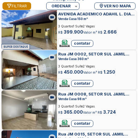
FILTRAR
ORDENAR
VER NO MAPA
AVENIDA ACADEMICO ADAHIL L. DIAS,
SETOR SUL JAMIL MIGUEL,
Venda Casa 150 m²
ANAPOLIS
3 Quartos
1 Suíte
2 Vagas
399.900
2.666
R$
Valor m² R$
contatar
SUPER DESTAQUE
Rua JM 0002, SETOR SUL JAMIL
MIGUEL, ANAPOLIS
Venda Casa 360 m²
3 Quartos
1 Suíte
2 Vagas
450.000
1.250
R$
Valor m² R$
contatar
Rua JM 0008, SETOR SUL JAMIL
MIGUEL, ANAPOLIS
Venda Casa 98 m²
3 Quartos
1 Suíte
2 Vagas
365.000
3.724
R$
Valor m² R$
contatar
Rua JM 0015, SETOR SUL JAMIL