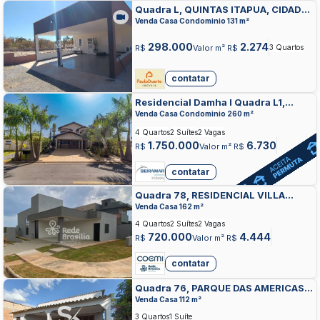
Quadra L, QUINTAS ITAPUA, CIDADE
OCIDENTAL
Venda Casa Condominio 131 m²
298.000
2.274
R$
Valor m² R$
3 Quartos
contatar
Residencial Damha I Quadra L1,
RESIDENCIAL E COMERCIAL DAMHA,
Venda Casa Condominio 260 m²
CIDADE OCIDENTAL
4 Quartos
2 Suítes
2 Vagas
1.750.000
6.730
R$
Valor m² R$
contatar
Quadra 78, RESIDENCIAL VILLA
SUICA, CIDADE OCIDENTAL
Venda Casa 162 m²
4 Quartos
2 Suítes
2 Vagas
720.000
4.444
R$
Valor m² R$
contatar
Quadra 76, PARQUE DAS AMERICAS,
CIDADE OCIDENTAL
Venda Casa 112 m²
3 Quartos
1 Suíte