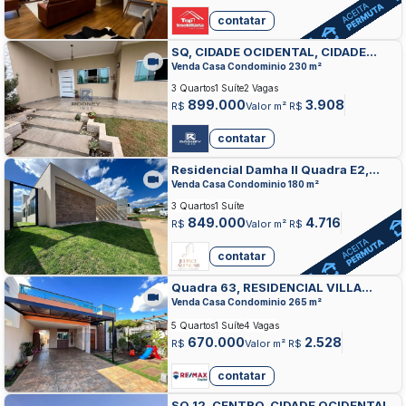
contatar
SQ, CIDADE OCIDENTAL, CIDADE
OCIDENTAL
Venda Casa Condominio 230 m²
3 Quartos
1 Suíte
2 Vagas
899.000
3.908
R$
Valor m² R$
contatar
Residencial Damha II Quadra E2,
RESIDENCIAL E COMERCIAL DAMHA,
Venda Casa Condominio 180 m²
CIDADE OCIDENTAL
3 Quartos
1 Suíte
849.000
4.716
R$
Valor m² R$
contatar
Quadra 63, RESIDENCIAL VILLA
SUICA, CIDADE OCIDENTAL
Venda Casa Condominio 265 m²
5 Quartos
1 Suíte
4 Vagas
670.000
2.528
R$
Valor m² R$
contatar
SQ 12, CENTRO, CIDADE OCIDENTAL