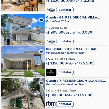
1.320.000
3.300
R$
Valor m² R$
contatar
Quadra 63, RESIDENCIAL VILLA
SUICA, CIDADE OCIDENTAL
Venda Casa 250 m²
4 Quartos
3 Suítes
995.000
3.980
R$
Valor m² R$
contatar
SQ, CIDADE OCIDENTAL, CIDADE
OCIDENTAL
Venda Casa Condominio 192 m²
3 Quartos
1 Suíte
6 Vagas
1.150.000
5.989
R$
Valor m² R$
contatar
Quadra 7, RESIDENCIAL VILLA SUICA,
CIDADE OCIDENTAL
Venda Casa Condominio 176 m²
3 Quartos
2 Suítes
3 Vagas
880.000
5.000
R$
Valor m² R$
contatar