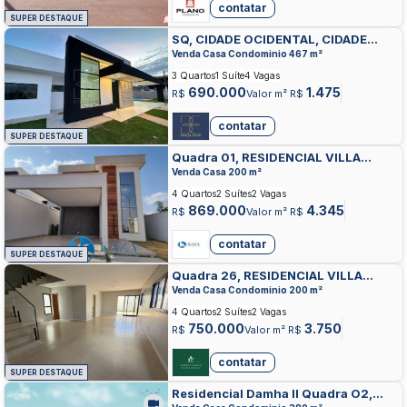
contatar
SUPER DESTAQUE
SQ, CIDADE OCIDENTAL, CIDADE
OCIDENTAL
Venda Casa Condominio 467 m²
3 Quartos
1 Suíte
4 Vagas
690.000
1.475
R$
Valor m² R$
contatar
SUPER DESTAQUE
Quadra 01, RESIDENCIAL VILLA
SUICA, CIDADE OCIDENTAL
Venda Casa 200 m²
4 Quartos
2 Suítes
2 Vagas
869.000
4.345
R$
Valor m² R$
contatar
SUPER DESTAQUE
Quadra 26, RESIDENCIAL VILLA
SUICA, CIDADE OCIDENTAL
Venda Casa Condominio 200 m²
4 Quartos
2 Suítes
2 Vagas
750.000
3.750
R$
Valor m² R$
contatar
SUPER DESTAQUE
Residencial Damha II Quadra O2,