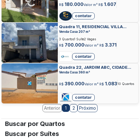
180.000
1.607
R$
Valor m² R$
contatar
Quadra 11, RESIDENCIAL VILLA
SUICA, CIDADE OCIDENTAL
Venda Casa 207 m²
3 Quartos
1 Suíte
2 Vagas
700.000
3.371
R$
Valor m² R$
contatar
Quadra 22, JARDIM ABC, CIDADE
OCIDENTAL
Venda Casa 360 m²
390.000
1.083
R$
Valor m² R$
10 Quartos
contatar
Anterior
2
Próximo
1
Buscar por Quartos
Buscar por Suítes