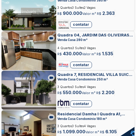
RESIDENCIAL E COMERCIAL DAMHA,
Venda Casa Condominio 380 m²
CIDADE OCIDENTAL
3 Quartos
3 Suítes
2 Vagas
900.000
2.363
R$
Valor m² R$
contatar
Quadra 04, JARDIM DAS OLIVEIRAS,
CIDADE OCIDENTAL
Venda Casa 280 m²
4 Quartos
3 Suítes
3 Vagas
430.000
1.535
R$
Valor m² R$
contatar
Quadra 7, RESIDENCIAL VILLA SUICA,
CIDADE OCIDENTAL
Venda Casa Condominio 250 m²
3 Quartos
3 Suítes
4 Vagas
550.000
2.200
R$
Valor m² R$
contatar
Residencial Damha I Quadra A1,
RESIDENCIAL E COMERCIAL DAMHA,
Venda Casa Condominio 180 m²
CIDADE OCIDENTAL
3 Quartos
3 Suítes
4 Vagas
1.099.000
6.105
R$
Valor m² R$