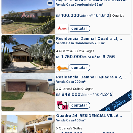
Venda Casa Condominio 62 m²
100.000
1.612
R$
Valor m² R$
2 Quartos
contatar
Residencial Damha I Quadra L1,
RESIDENCIAL E COMERCIAL DAMHA,
Venda Casa Condominio 259 m²
CIDADE OCIDENTAL
4 Quartos
4 Suítes
4 Vagas
1.750.000
6.756
R$
Valor m² R$
contatar
Residencial Damha II Quadra V 2,
RESIDENCIAL E COMERCIAL DAMHA,
Venda Casa 200 m²
CIDADE OCIDENTAL
3 Quartos
3 Suítes
2 Vagas
849.000
4.245
R$
Valor m² R$
contatar
Quadra 24, RESIDENCIAL VILLA
SUICA, CIDADE OCIDENTAL
Venda Casa 400 m²
5 Quartos
5 Suítes