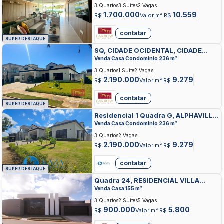
3 Quartos
3 Suítes
2 Vagas
1.700.000
10.559
R$
Valor m² R$
contatar
SUPER DESTAQUE
SQ, CIDADE OCIDENTAL, CIDADE
OCIDENTAL
Venda Casa Condominio 236 m²
3 Quartos
1 Suíte
2 Vagas
2.190.000
9.279
R$
Valor m² R$
contatar
SUPER DESTAQUE
Residencial 1 Quadra G, ALPHAVILLE
BRASILIA, CIDADE OCIDENTAL
Venda Casa Condominio 236 m²
3 Quartos
2 Vagas
2.190.000
9.279
R$
Valor m² R$
contatar
SUPER DESTAQUE
Quadra 24, RESIDENCIAL VILLA
SUICA, CIDADE OCIDENTAL
Venda Casa 155 m²
3 Quartos
2 Suítes
5 Vagas
900.000
5.800
R$
Valor m² R$