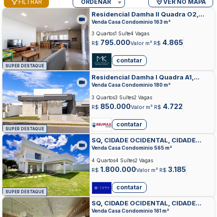
FILTRAR
ORDENAR
VER NO MAPA
Residencial Damha II Quadra O2,
RESIDENCIAL E COMERCIAL DAMHA,
Venda Casa Condominio 163 m²
CIDADE OCIDENTAL
3 Quartos
1 Suíte
4 Vagas
795.000
4.865
R$
Valor m² R$
contatar
SUPER DESTAQUE
Residencial Damha I Quadra A1,
RESIDENCIAL E COMERCIAL DAMHA,
Venda Casa Condominio 180 m²
CIDADE OCIDENTAL
3 Quartos
3 Suítes
2 Vagas
850.000
4.722
R$
Valor m² R$
contatar
SUPER DESTAQUE
SQ, CIDADE OCIDENTAL, CIDADE
OCIDENTAL
Venda Casa Condominio 565 m²
4 Quartos
4 Suítes
2 Vagas
1.800.000
3.185
R$
Valor m² R$
contatar
SUPER DESTAQUE
SQ, CIDADE OCIDENTAL, CIDADE
OCIDENTAL
Venda Casa Condominio 161 m²