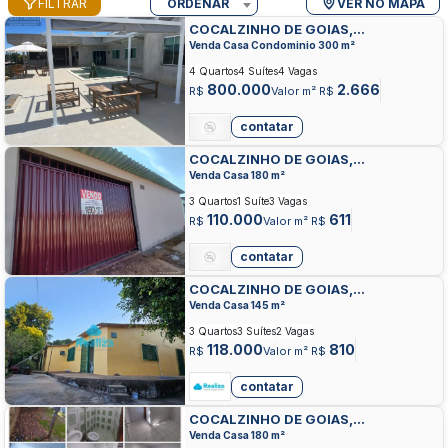
FILTRAR
ORDENAR
VER NO MAPA
COCALZINHO DE GOIAS,
COCALZINHO DE GOIAS,
Venda Casa Condominio 300 m²
COCALZINHO DE GOIAS
4 Quartos
4 Suítes
4 Vagas
800.000
2.666
R$
Valor m² R$
contatar
COCALZINHO DE GOIAS,
COCALZINHO DE GOIAS,
Venda Casa 180 m²
COCALZINHO DE GOIAS
3 Quartos
1 Suíte
3 Vagas
110.000
611
R$
Valor m² R$
contatar
COCALZINHO DE GOIAS,
COCALZINHO DE GOIAS,
Venda Casa 145 m²
COCALZINHO DE GOIAS
3 Quartos
3 Suítes
2 Vagas
118.000
810
R$
Valor m² R$
contatar
COCALZINHO DE GOIAS,
COCALZINHO DE GOIAS,
Venda Casa 180 m²