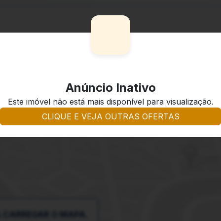
Ver no mapa
Anúncio Inativo
JOAQUIM INACIO
Este imóvel não está mais disponível para visualização.
CLIQUE E VEJA OUTRAS OFERTAS
A CARREGAR O MAPA.