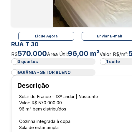
Ligue Agora
Enviar E-mail
RUA T 30
570.000
96,00 m²
R$
Área Útil:
Valor R$/m²:
3 quartos
1 suíte
GOIÂNIA - SETOR BUENO
Descrição
Solar de France – 13º andar | Nascente
Valor: R$ 570.000,00
96 m² bem distribuídos
Cozinha integrada à copa
Sala de estar ampla