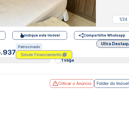
1/24
Indique este Imóvel
Compartilhe Whatsapp
Ultra Destaq
Patrocinado
5.937
Simule Financiamento
1 vaga
Criticar o Anúncio
Folder do Imóvel