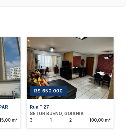
R$ 650.000
R$ 5
MPAR
Rua T 27
AVENID
SETOR BUENO, GOIANIA
SETOR
15,00 m²
3
1
2
100,00 m²
3