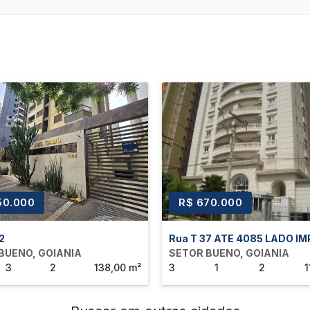
50.000
R$ 670.000
2
Rua T 37 ATE 4085 LADO I
BUENO, GOIANIA
SETOR BUENO, GOIANIA
3
2
138,00 m²
3
1
2
1