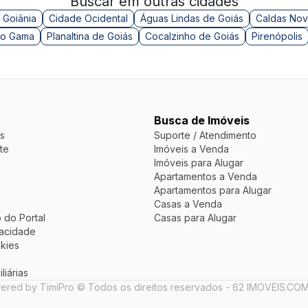
Buscar em outras cidades
 Goiânia
Cidade Ocidental
Águas Lindas de Goiás
Caldas Nov
o Gama
Planaltina de Goiás
Cocalzinho de Goiás
Pirenópolis
Busca de Imóveis
s
Suporte / Atendimento
te
Imóveis a Venda
Imóveis para Alugar
Apartamentos a Venda
Apartamentos para Alugar
Casas a Venda
 do Portal
Casas para Alugar
vacidade
okies
liárias
ered by TimiPro © Todos os direitos reservados - 62 IMOVEIS.COM