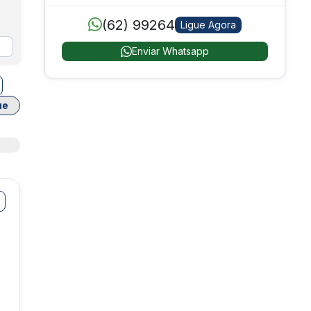
(62) 99264
Ligue Agora
Enviar Whatsapp
ue