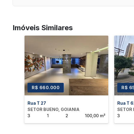
Imóveis Similares
R$ 660.000
R$ 6
Rua T 27
Rua T 6
SETOR BUENO, GOIANIA
SETOR 
3
1
2
100,00 m²
3