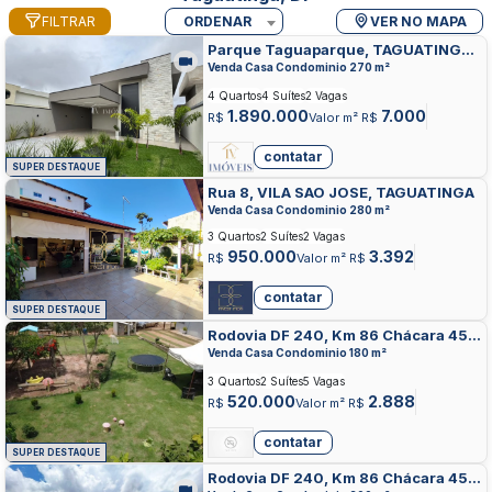
FILTRAR
ORDENAR
VER NO MAPA
Parque Taguaparque, TAGUATINGA
NORTE, TAGUATINGA
Venda Casa Condominio 270 m²
4 Quartos
4 Suítes
2 Vagas
1.890.000
7.000
R$
Valor m² R$
contatar
SUPER DESTAQUE
Rua 8, VILA SAO JOSE, TAGUATINGA
Venda Casa Condominio 280 m²
3 Quartos
2 Suítes
2 Vagas
950.000
3.392
R$
Valor m² R$
contatar
SUPER DESTAQUE
Rodovia DF 240, Km 86 Chácara 45,
TAGUATINGA NORTE, TAGUATINGA
Venda Casa Condominio 180 m²
3 Quartos
2 Suítes
5 Vagas
520.000
2.888
R$
Valor m² R$
contatar
SUPER DESTAQUE
Rodovia DF 240, Km 86 Chácara 45,