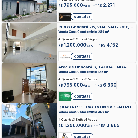
795.000
2.271
R$
Valor m² R$
contatar
Rua 8 Chacará 76, VIAL SAO JOSE,
TAGUATINGA
Venda Casa Condominio 289 m²
4 Quartos
3 Suítes
4 Vagas
1.200.000
4.152
R$
Valor m² R$
contatar
Área de Chacará S, TAGUATINGA
NORTE, TAGUATINGA
Venda Casa Condominio 125 m²
4 Quartos
2 Suítes
3 Vagas
795.000
6.360
R$
Valor m² R$
contatar
Quadra C 11, TAGUATINGA CENTRO,
TAGUATINGA
Venda Casa Condominio 350 m²
3 Quartos
3 Suítes
4 Vagas
1.290.000
3.685
R$
Valor m² R$
contatar