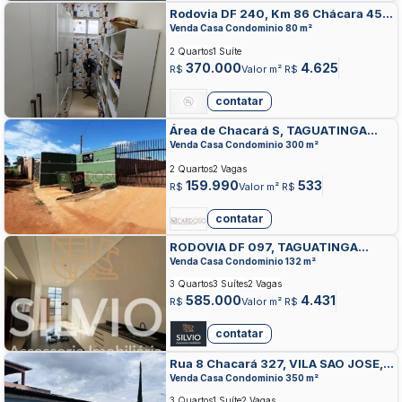
Rodovia DF 240, Km 86 Chácara 45,
TAGUATINGA NORTE, TAGUATINGA
Venda Casa Condominio 80 m²
2 Quartos
1 Suíte
370.000
4.625
R$
Valor m² R$
contatar
Área de Chacará S, TAGUATINGA
NORTE, TAGUATINGA
Venda Casa Condominio 300 m²
2 Quartos
2 Vagas
159.990
533
R$
Valor m² R$
contatar
RODOVIA DF 097, TAGUATINGA
NORTE, TAGUATINGA
Venda Casa Condominio 132 m²
3 Quartos
3 Suítes
2 Vagas
585.000
4.431
R$
Valor m² R$
contatar
Rua 8 Chacará 327, VILA SAO JOSE,
TAGUATINGA
Venda Casa Condominio 350 m²
3 Quartos
1 Suíte
2 Vagas