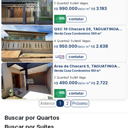
3 Quartos
1 Suíte
4 Vagas
990.000
3.193
R$
Valor m² R$
contatar
QSC 19 Chacará 26, TAGUATINGA
SUL, TAGUATINGA
Venda Casa Condominio 360 m²
4 Quartos
2 Suítes
6 Vagas
950.000
2.638
R$
Valor m² R$
contatar
Área de Chacará S, TAGUATINGA
NORTE, TAGUATINGA
Venda Casa Condominio 180 m²
3 Quartos
1 Suíte
1 Vaga
490.000
2.722
R$
Valor m² R$
contatar
Anterior
2
Próximo
1
Buscar por Quartos
Buscar por Suítes