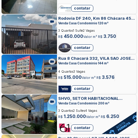
contatar
Rodovia DF 240, Km 86 Chácara 45,
TAGUATINGA NORTE, TAGUATINGA
Venda Casa Condominio 120 m²
3 Quartos
1 Suíte
2 Vagas
450.000
3.750
R$
Valor m² R$
contatar
Rua 8 Chacará 332, VILA SAO JOSE,
TAGUATINGA
Venda Casa Condominio 144 m²
4 Quartos
3 Vagas
515.000
3.576
R$
Valor m² R$
contatar
SHVG, SETOR HABITACIONAL
VEREDA GRANDE, TAGUATINGA
Venda Casa Condominio 200 m²
3 Quartos
2 Suítes
4 Vagas
1.250.000
6.250
R$
Valor m² R$
contatar