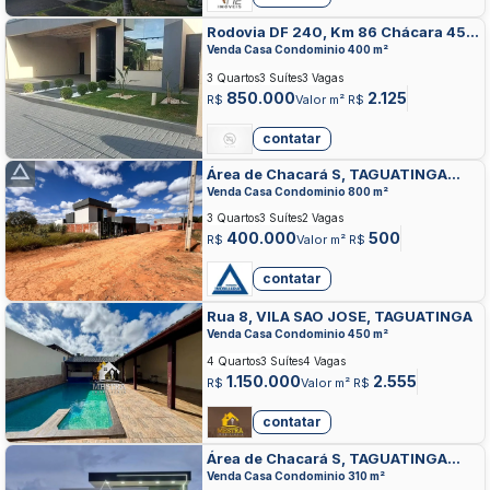
Rodovia DF 240, Km 86 Chácara 45,
TAGUATINGA NORTE, TAGUATINGA
Venda Casa Condominio 400 m²
3 Quartos
3 Suítes
3 Vagas
850.000
2.125
R$
Valor m² R$
contatar
Área de Chacará S, TAGUATINGA
NORTE, TAGUATINGA
Venda Casa Condominio 800 m²
3 Quartos
3 Suítes
2 Vagas
400.000
500
R$
Valor m² R$
contatar
Rua 8, VILA SAO JOSE, TAGUATINGA
Venda Casa Condominio 450 m²
4 Quartos
3 Suítes
4 Vagas
1.150.000
2.555
R$
Valor m² R$
contatar
Área de Chacará S, TAGUATINGA
NORTE, TAGUATINGA
Venda Casa Condominio 310 m²