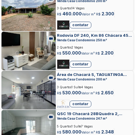
TAGUATINGA NORTE, TAGUATINGA
Venda Casa Condominio 200 m²
3 Quartos
14 Vagas
460.000
2.300
R$
Valor m² R$
contatar
Rodovia DF 240, Km 86 Chácara 45,
TAGUATINGA NORTE, TAGUATINGA
Venda Casa Condominio 250 m²
2 Quartos
2 Vagas
550.000
2.200
R$
Valor m² R$
contatar
Área de Chacará S, TAGUATINGA
NORTE, TAGUATINGA
Venda Casa Condominio 200 m²
3 Quartos
1 Suíte
4 Vagas
530.000
2.650
R$
Valor m² R$
contatar
QSC 19 Chacará 28BQuadra 2,
TAGUATINGA SUL, TAGUATINGA
Venda Casa Condominio 247 m²
5 Quartos
1 Suíte
7 Vagas
580.000
2.348
R$
Valor m² R$