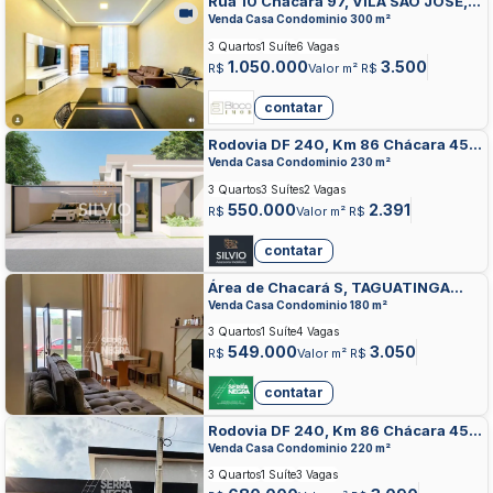
Rua 10 Chacará 97, VILA SAO JOSE,
TAGUATINGA
Venda Casa Condominio 300 m²
3 Quartos
1 Suíte
6 Vagas
1.050.000
3.500
R$
Valor m² R$
contatar
Rodovia DF 240, Km 86 Chácara 45,
TAGUATINGA NORTE, TAGUATINGA
Venda Casa Condominio 230 m²
3 Quartos
3 Suítes
2 Vagas
550.000
2.391
R$
Valor m² R$
contatar
Área de Chacará S, TAGUATINGA
NORTE, TAGUATINGA
Venda Casa Condominio 180 m²
3 Quartos
1 Suíte
4 Vagas
549.000
3.050
R$
Valor m² R$
contatar
Rodovia DF 240, Km 86 Chácara 45,
TAGUATINGA NORTE, TAGUATINGA
Venda Casa Condominio 220 m²
3 Quartos
1 Suíte
3 Vagas