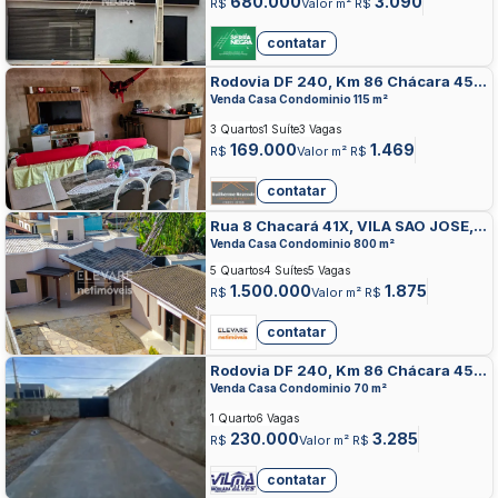
680.000
3.090
R$
Valor m² R$
contatar
Rodovia DF 240, Km 86 Chácara 45,
TAGUATINGA NORTE, TAGUATINGA
Venda Casa Condominio 115 m²
3 Quartos
1 Suíte
3 Vagas
169.000
1.469
R$
Valor m² R$
contatar
Rua 8 Chacará 41X, VILA SAO JOSE,
TAGUATINGA
Venda Casa Condominio 800 m²
5 Quartos
4 Suítes
5 Vagas
1.500.000
1.875
R$
Valor m² R$
contatar
Rodovia DF 240, Km 86 Chácara 45,
TAGUATINGA NORTE, TAGUATINGA
Venda Casa Condominio 70 m²
1 Quarto
6 Vagas
230.000
3.285
R$
Valor m² R$
contatar