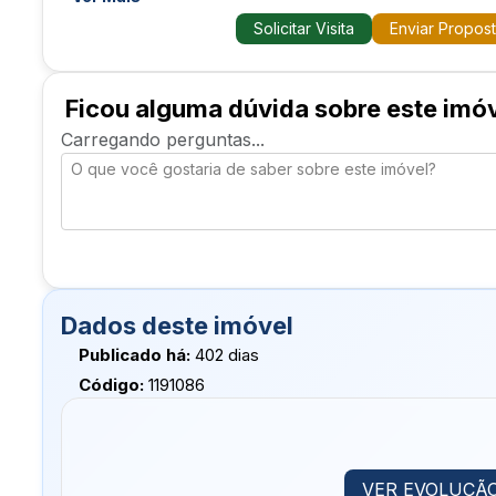
Varanda no fundo com cozinha;
Solicitar Visita
Enviar Propos
Banheiro;
Área de serviço;
Quintal;
Escritório.
Ficou alguma dúvida sobre este imó
Carregando perguntas...
Área útil: 229,95m²
Área do terreno: 360m²
Valor: R$270.000,00
Dados deste imóvel
Publicado há:
402 dias
Código:
1191086
VER EVOLUÇÃO