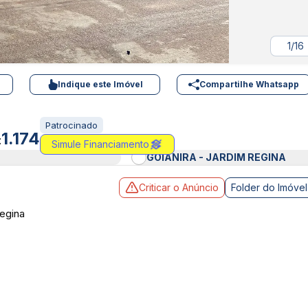
1/16
Indique este Imóvel
Compartilhe Whatsapp
Patrocinado
1.174
:
Simule Financiamento
GOIANIRA - JARDIM REGINA
Criticar o Anúncio
Folder do Imóvel
Regina