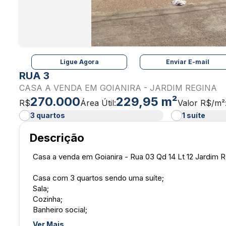
Ligue Agora
Enviar E-mail
RUA 3
CASA A VENDA EM GOIANIRA - JARDIM REGINA
270.000
229,95 m²
R$
Área Útil:
Valor R$/m²
3 quartos
1 suíte
Descrição
Casa a venda em Goianira - Rua 03 Qd 14 Lt 12 Jardim 
Casa com 3 quartos sendo uma suíte;
Sala;
Cozinha;
Banheiro social;
Garagem para 4 carros;
Ver Mais