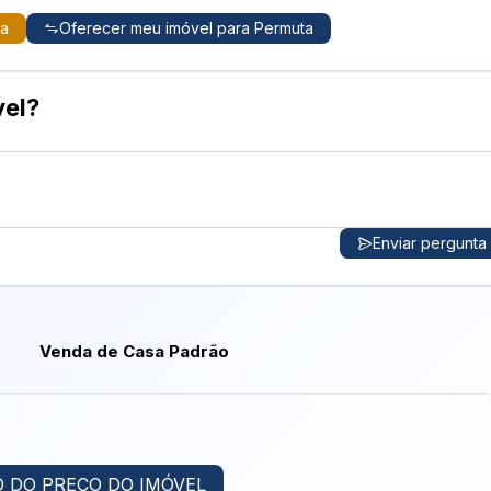
ta
Oferecer meu imóvel para Permuta
vel?
Enviar pergunta
Venda de Casa Padrão
 DO PREÇO DO IMÓVEL