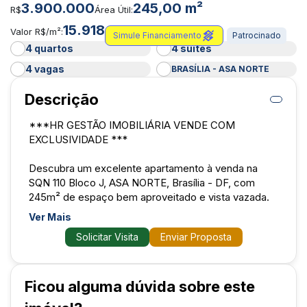
3.900.000
245,00 m²
R$
Área Útil:
15.918
Valor R$/m²:
Simule Financiamento
Patrocinado
4 quartos
4 suítes
4 vagas
BRASÍLIA - ASA NORTE
Descrição
***HR GESTÃO IMOBILIÁRIA VENDE COM
EXCLUSIVIDADE ***
Descubra um excelente apartamento à venda na
SQN 110 Bloco J, ASA NORTE, Brasília - DF, com
245m² de espaço bem aproveitado e vista vazada.
Um lar que une conforto, sofisticação e uma
Ver Mais
localização privilegiada, perfeito para quem busca
Solicitar Visita
Enviar Proposta
praticidade e qualidade de vida no coração do
Noroeste. Aproveite a liberdade de morar em um
imóvel amplo, com 4 suítes e 4 vagas de garagem!
Ficou alguma dúvida sobre este
Destaques do imóvel: