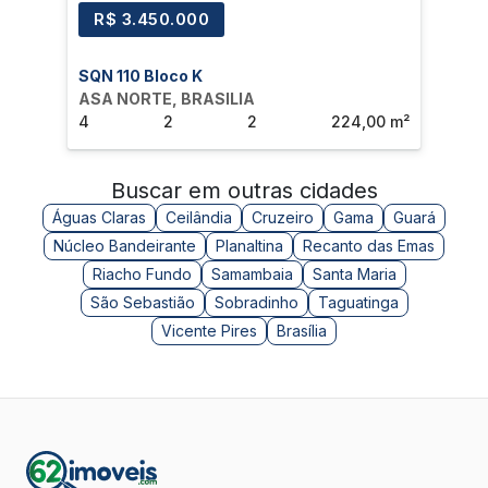
R$ 3.450.000
R$
SQN 110 Bloco K
SQN
ASA NORTE, BRASILIA
ASA
4
2
2
224,00 m²
4
Buscar em outras cidades
Águas Claras
Ceilândia
Cruzeiro
Gama
Guará
Núcleo Bandeirante
Planaltina
Recanto das Emas
Riacho Fundo
Samambaia
Santa Maria
São Sebastião
Sobradinho
Taguatinga
Vicente Pires
Brasília