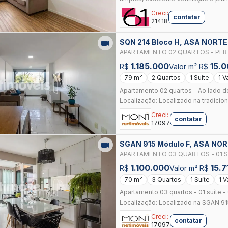
Creci:
contatar
21418
SQN 214 Bloco H, ASA NORTE
APARTAMENTO 02 QUARTOS - PER
- SQN 214
1.185.000
15.
R$
Valor m² R$
79 m²
2 Quartos
1 Suíte
1 V
Apartamento 02 quartos - Ao lado d
Localização: Localizado na tradiciona
Creci:
contatar
17097
SGAN 915 Módulo F, ASA NOR
APARTAMENTO 03 QUARTOS - 01 SU
BLOCO D
1.100.000
15.7
R$
Valor m² R$
70 m²
3 Quartos
1 Suíte
1 
Apartamento 03 quartos - 01 suíte 
Localização: Localizado na SGAN 915
Creci:
contatar
17097