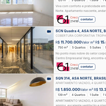
120 m²
3 Quartos
1 Suíte
1 
Viva com conforto e praticidade em
Norte. Apartamento nascente, andar a
Creci:
contatar
21418
SCN Quadra 4, ASA NORTE, 
COBERTURA CORPORATIVA TROPH
EMPRESARIAL VARIG
11.700.000
15
R$
Valor m² R$
750 m²
5 Quartos
5 Suítes
No ponto mais nobre do setor corpo
Centro Empresarial Varig, encontra-
Creci:
contatar
21418
SQN 314, ASA NORTE, BRASI
APARTAMENTO VAZADO, 4 QUARTOS 
1.850.000
13.
R$
Valor m² R$
139 m²
4 Quartos
1 Suíte
1 
APARTAMENTO VAZADO, 4 QUARTOS 
amplos, excelente ventilação e plant