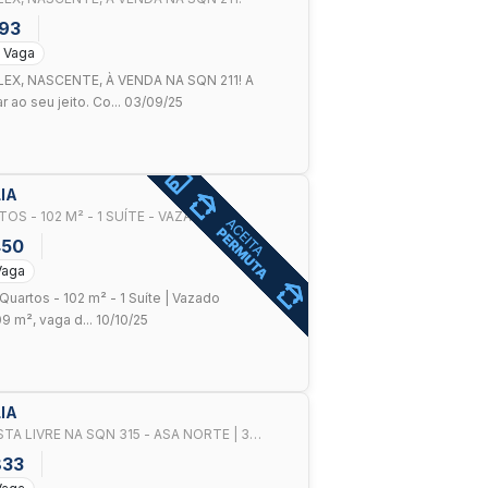
593
1 Vaga
, NASCENTE, À VENDA NA SQN 211! A
r ao seu jeito. Co... 03/09/25
IA
S - 102 M² - 1 SUÍTE - VAZADO
450
Vaga
uartos - 102 m² - 1 Suíte | Vazado
 m², vaga d... 10/10/25
IA
 LIVRE NA SQN 315 - ASA NORTE | 3
833