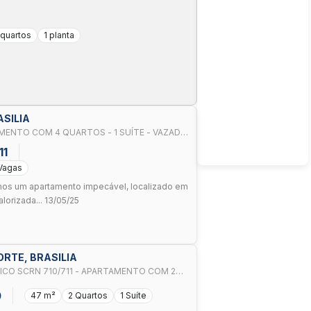
 quartos
1 planta
ASILIA
AMENTO COM 4 QUARTOS - 1 SUÍTE - VAZADO
11
Vagas
os um apartamento impecável, localizado em
lorizada... 13/05/25
NORTE, BRASILIA
711 - APARTAMENTO COM 2
 ACEITA FINANCIAMENTO - ASA NORTE
0
47 m²
2 Quartos
1 Suíte