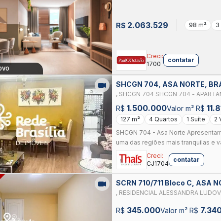
2.063.529
R$
98 m²
3
Creci:
contatar
1700
OVO
SHCGN 704, ASA NORTE, BR
, SHCGN 704 SHCGN 704 - APART
- 2 VAGAS - ASA NORTE
1.500.000
11.8
R$
Valor m² R$
127 m²
4 Quartos
1 Suíte
2 
SHCGN 704 - Asa Norte Apresentam
uma das regiões mais tranquilas e va
Creci:
contatar
CJ1704
SCRN 710/711 Bloco C, ASA 
, RESIDENCIAL ALESSANDRA LUDOVICO SCRN 710/
QUARTOS - 1 SUÍTE - ELEVADOR -
345.000
7.34
R$
Valor m² R$