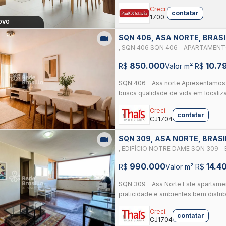
Creci:
contatar
1700
OVO
SQN 406, ASA NORTE, BRASI
, SQN 406 SQN 406 - APARTAMEN
VISTA LIVRE - ACEITA FINANCIAME
850.000
10.7
R$
Valor m² R$
SQN 406 - Asa norte Apresentamos
busca qualidade de vida em localizaç
Creci:
contatar
CJ1704
SQN 309, ASA NORTE, BRASI
, EDIFÍCIO NOTRE DAME SQN 309 
2 QUARTOS - DCE - 1 VAGA - NASCE
990.000
14.4
R$
Valor m² R$
SQN 309 - Asa Norte Este apartame
praticidade e ambientes bem distrib
Creci:
contatar
CJ1704