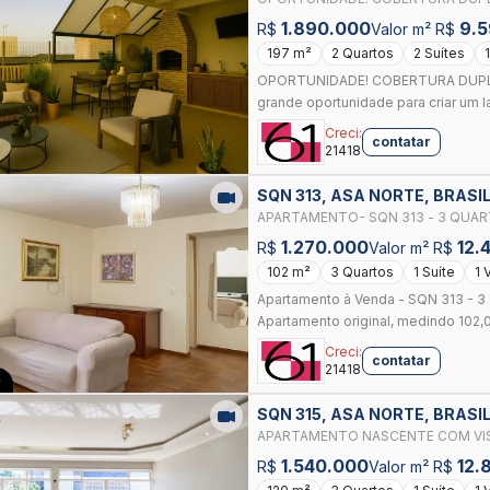
1.890.000
9.
R$
Valor m² R$
197 m²
2 Quartos
2 Suítes
OPORTUNIDADE! COBERTURA DUPLEX
grande oportunidade para criar um la
Creci:
contatar
21418
SQN 313, ASA NORTE, BRASIL
APARTAMENTO- SQN 313 - 3 QUARTO
1.270.000
12.
R$
Valor m² R$
102 m²
3 Quartos
1 Suíte
1 
Apartamento à Venda - SQN 313 - 3 Q
Apartamento original, medindo 102,09
Creci:
contatar
21418
O
SQN 315, ASA NORTE, BRASIL
APARTAMENTO NASCENTE COM VISTA
QUARTOS + SUÍTE + 1 VAGA
1.540.000
12.
R$
Valor m² R$