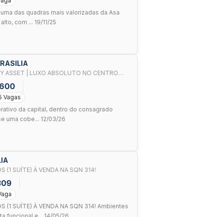
Vaga
 uma das quadras mais valorizadas da Asa
lto, com ... 19/11/25
BRASILIA
Y ASSET | LUXO ABSOLUTO NO CENTRO
.600
5 Vagas
rativo da capital, dentro do consagrado
se uma cobe... 12/03/26
LIA
(1 SUÍTE) À VENDA NA SQN 314!
309
Vaga
(1 SUÍTE) À VENDA NA SQN 314! Ambientes
a funcional e... 14/05/26