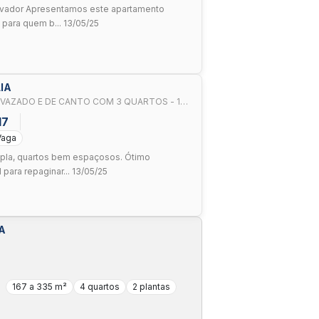
evador Apresentamos este apartamento
 para quem b... 13/05/25
IA
O VAZADO E DE CANTO COM 3 QUARTOS - 1
A FINANCI
17
Vaga
mpla, quartos bem espaçosos. Ótimo
para repaginar... 13/05/25
A
167 a 335 m²
4 quartos
2 plantas