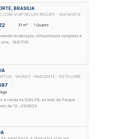
NORTE, BRASILIA
 COM 31 M² NO LIFE RESORT - ASA NORTE
22
31 m²
1 Quarto
lente localização, infraestrutura completa e
 uma... 16/07/26
IA
RTOS - VAZADO - NASCENTE - VISTA LIVRE
697
Vaga
o à venda na SQN 215, ao lado do Parque
nto de 13... 01/08/24
IA
X, NASCENTE, À VENDA NA SQN 211!