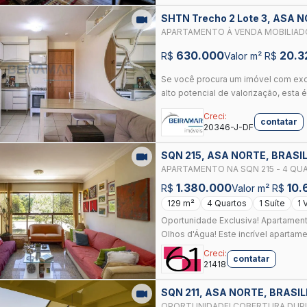
SHTN Trecho 2 Lote 3, ASA 
APARTAMENTO À VENDA MOBILIADO
630.000
20.3
R$
Valor m² R$
Se você procura um imóvel com exce
alto potencial de valorização, esta é
Creci:
contatar
20346-J-DF
SQN 215, ASA NORTE, BRASIL
APARTAMENTO NA SQN 215 - 4 QUA
1.380.000
10.
R$
Valor m² R$
129 m²
4 Quartos
1 Suíte
1 
Oportunidade Exclusiva! Apartament
Olhos d'Água! Este incrível apartame
Creci:
contatar
21418
SQN 211, ASA NORTE, BRASIL
OPORTUNIDADE! COBERTURA DUPLE