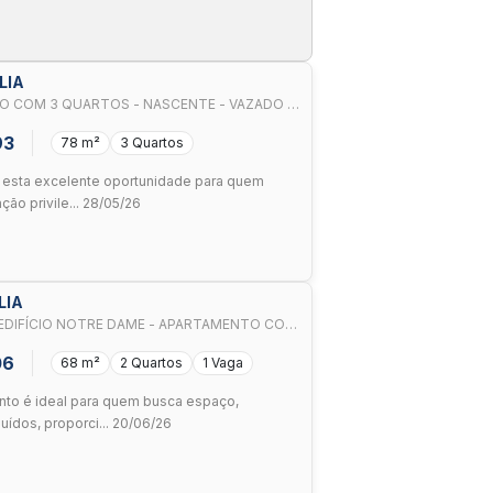
LIA
TO COM 3 QUARTOS - NASCENTE - VAZADO -
NTO E FGTS
93
78 m²
3 Quartos
 esta excelente oportunidade para quem
ão privile... 28/05/26
LIA
- EDIFÍCIO NOTRE DAME - APARTAMENTO COM
NTE - ACEITA FINANCI
06
68 m²
2 Quartos
1 Vaga
nto é ideal para quem busca espaço,
uídos, proporci... 20/06/26