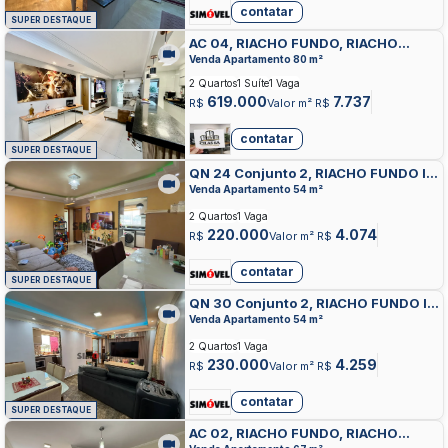
contatar
SUPER DESTAQUE
AC 04, RIACHO FUNDO, RIACHO
FUNDO
Venda Apartamento 80 m²
2 Quartos
1 Suíte
1 Vaga
619.000
7.737
R$
Valor m² R$
contatar
SUPER DESTAQUE
QN 24 Conjunto 2, RIACHO FUNDO II,
RIACHO FUNDO
Venda Apartamento 54 m²
2 Quartos
1 Vaga
220.000
4.074
R$
Valor m² R$
contatar
SUPER DESTAQUE
QN 30 Conjunto 2, RIACHO FUNDO II,
RIACHO FUNDO
Venda Apartamento 54 m²
2 Quartos
1 Vaga
230.000
4.259
R$
Valor m² R$
contatar
SUPER DESTAQUE
AC 02, RIACHO FUNDO, RIACHO