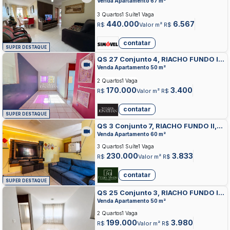
FUNDO
Venda Apartamento 67 m²
3 Quartos
1 Suíte
1 Vaga
440.000
6.567
R$
Valor m² R$
contatar
SUPER DESTAQUE
QS 27 Conjunto 4, RIACHO FUNDO II,
RIACHO FUNDO
Venda Apartamento 50 m²
2 Quartos
1 Vaga
170.000
3.400
R$
Valor m² R$
contatar
SUPER DESTAQUE
QS 3 Conjunto 7, RIACHO FUNDO II,
RIACHO FUNDO
Venda Apartamento 60 m²
3 Quartos
1 Suíte
1 Vaga
230.000
3.833
R$
Valor m² R$
contatar
SUPER DESTAQUE
QS 25 Conjunto 3, RIACHO FUNDO II,
RIACHO FUNDO
Venda Apartamento 50 m²
2 Quartos
1 Vaga
199.000
3.980
R$
Valor m² R$