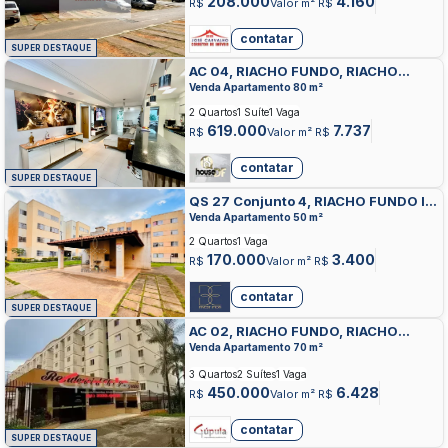
208.000
4.160
R$
Valor m² R$
contatar
SUPER DESTAQUE
AC 04, RIACHO FUNDO, RIACHO
FUNDO
Venda Apartamento 80 m²
2 Quartos
1 Suíte
1 Vaga
619.000
7.737
R$
Valor m² R$
contatar
SUPER DESTAQUE
QS 27 Conjunto 4, RIACHO FUNDO II,
RIACHO FUNDO
Venda Apartamento 50 m²
2 Quartos
1 Vaga
170.000
3.400
R$
Valor m² R$
contatar
SUPER DESTAQUE
AC 02, RIACHO FUNDO, RIACHO
FUNDO
Venda Apartamento 70 m²
3 Quartos
2 Suítes
1 Vaga
450.000
6.428
R$
Valor m² R$
contatar
SUPER DESTAQUE