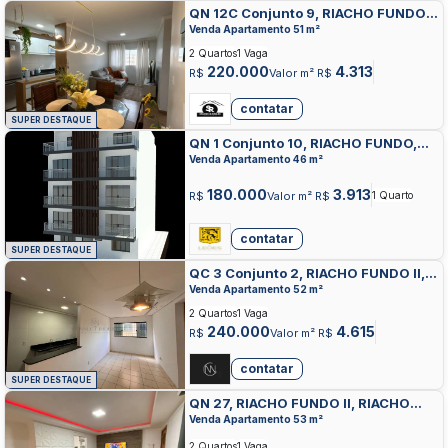
QN 12C Conjunto 9, RIACHO FUNDO
II, RIACHO FUNDO
Venda Apartamento 51 m²
2 Quartos
1 Vaga
220.000
4.313
R$
Valor m² R$
contatar
SUPER DESTAQUE
QN 1 Conjunto 10, RIACHO FUNDO,
RIACHO FUNDO
Venda Apartamento 46 m²
180.000
3.913
R$
Valor m² R$
1 Quarto
contatar
SUPER DESTAQUE
QC 3 Conjunto 2, RIACHO FUNDO II,
RIACHO FUNDO
Venda Apartamento 52 m²
2 Quartos
1 Vaga
240.000
4.615
R$
Valor m² R$
contatar
SUPER DESTAQUE
QN 27, RIACHO FUNDO II, RIACHO
FUNDO
Venda Apartamento 53 m²
2 Quartos
1 Vaga