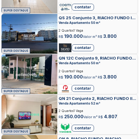
contatar
SUPER DESTAQUE
QS 25 Conjunto 3, RIACHO FUNDO II,
RIACHO FUNDO
Venda Apartamento 50 m²
2 Quartos
1 Vaga
190.000
3.800
R$
Valor m² R$
contatar
SUPER DESTAQUE
QN 12C Conjunto 9, RIACHO FUNDO
II, RIACHO FUNDO
Venda Apartamento 50 m²
2 Quartos
1 Vaga
190.000
3.800
R$
Valor m² R$
contatar
SUPER DESTAQUE
QN 21 Conjunto 2, RIACHO FUNDO II,
RIACHO FUNDO
Venda Apartamento 52 m²
2 Quartos
1 Vaga
250.000
4.807
R$
Valor m² R$
contatar
SUPER DESTAQUE
QN 9, RIACHO FUNDO, RIACHO