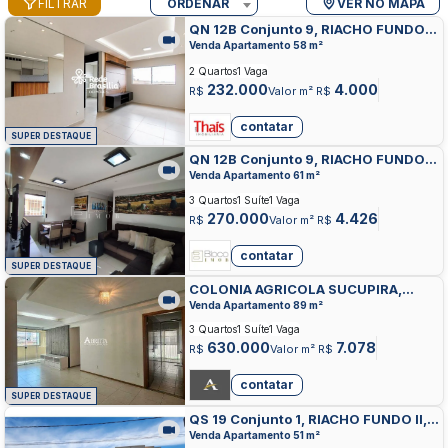
FILTRAR
ORDENAR
VER NO MAPA
QN 12B Conjunto 9, RIACHO FUNDO
II, RIACHO FUNDO
Venda Apartamento 58 m²
2 Quartos
1 Vaga
232.000
4.000
R$
Valor m² R$
contatar
SUPER DESTAQUE
QN 12B Conjunto 9, RIACHO FUNDO
II, RIACHO FUNDO
Venda Apartamento 61 m²
3 Quartos
1 Suíte
1 Vaga
270.000
4.426
R$
Valor m² R$
contatar
SUPER DESTAQUE
COLONIA AGRICOLA SUCUPIRA,
RIACHO FUNDO, RIACHO FUNDO
Venda Apartamento 89 m²
3 Quartos
1 Suíte
1 Vaga
630.000
7.078
R$
Valor m² R$
contatar
SUPER DESTAQUE
QS 19 Conjunto 1, RIACHO FUNDO II,
RIACHO FUNDO
Venda Apartamento 51 m²