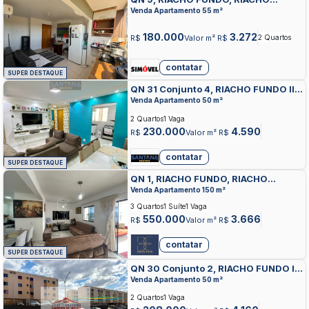
FUNDO
Venda Apartamento 55 m²
180.000
3.272
R$
Valor m² R$
2 Quartos
contatar
SUPER DESTAQUE
QN 31 Conjunto 4, RIACHO FUNDO II,
RIACHO FUNDO
Venda Apartamento 50 m²
2 Quartos
1 Vaga
230.000
4.590
R$
Valor m² R$
contatar
SUPER DESTAQUE
QN 1, RIACHO FUNDO, RIACHO
FUNDO
Venda Apartamento 150 m²
3 Quartos
1 Suíte
1 Vaga
550.000
3.666
R$
Valor m² R$
contatar
SUPER DESTAQUE
QN 30 Conjunto 2, RIACHO FUNDO II,
RIACHO FUNDO
Venda Apartamento 50 m²
2 Quartos
1 Vaga