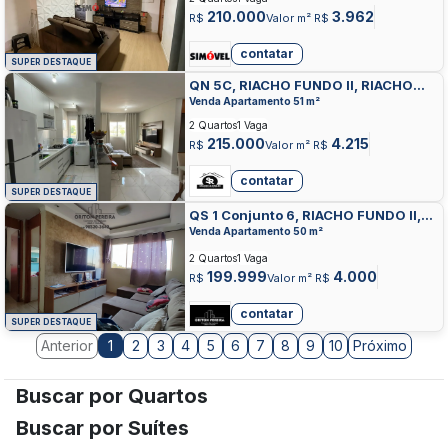
210.000
3.962
R$
Valor m² R$
contatar
SUPER DESTAQUE
QN 5C, RIACHO FUNDO II, RIACHO
FUNDO
Venda Apartamento 51 m²
2 Quartos
1 Vaga
215.000
4.215
R$
Valor m² R$
contatar
SUPER DESTAQUE
QS 1 Conjunto 6, RIACHO FUNDO II,
RIACHO FUNDO
Venda Apartamento 50 m²
2 Quartos
1 Vaga
199.999
4.000
R$
Valor m² R$
contatar
SUPER DESTAQUE
Anterior
2
3
4
5
6
7
8
9
10
Próximo
1
Buscar por Quartos
Buscar por Suítes