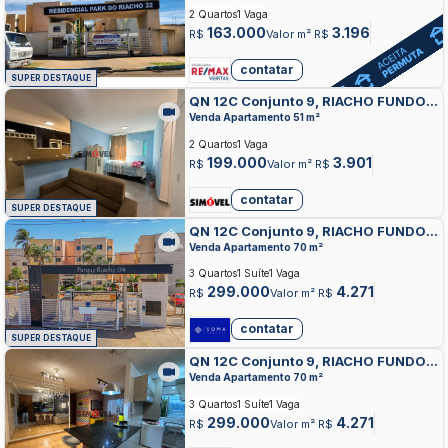
2 Quartos
1 Vaga
163.000
3.196
R$
Valor m² R$
contatar
SUPER DESTAQUE
QN 12C Conjunto 9, RIACHO FUNDO
II, RIACHO FUNDO
Venda Apartamento 51 m²
2 Quartos
1 Vaga
199.000
3.901
R$
Valor m² R$
contatar
SUPER DESTAQUE
QN 12C Conjunto 9, RIACHO FUNDO
II, RIACHO FUNDO
Venda Apartamento 70 m²
3 Quartos
1 Suíte
1 Vaga
299.000
4.271
R$
Valor m² R$
contatar
SUPER DESTAQUE
QN 12C Conjunto 9, RIACHO FUNDO
II, RIACHO FUNDO
Venda Apartamento 70 m²
3 Quartos
1 Suíte
1 Vaga
299.000
4.271
R$
Valor m² R$