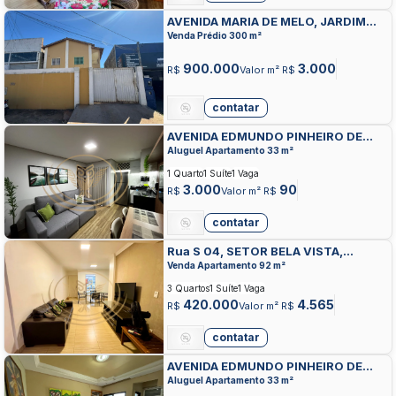
AVENIDA MARIA DE MELO, JARDIM
SANTA CECILIA, GOIANIA
Venda Prédio 300 m²
900.000
3.000
R$
Valor m² R$
contatar
AVENIDA EDMUNDO PINHEIRO DE
ABREU, SETOR BELA VISTA, GOIANIA
Aluguel Apartamento 33 m²
1 Quarto
1 Suíte
1 Vaga
3.000
90
R$
Valor m² R$
contatar
Rua S 04, SETOR BELA VISTA,
GOIANIA
Venda Apartamento 92 m²
3 Quartos
1 Suíte
1 Vaga
420.000
4.565
R$
Valor m² R$
contatar
AVENIDA EDMUNDO PINHEIRO DE
ABREU, SETOR BELA VISTA, GOIANIA
Aluguel Apartamento 33 m²