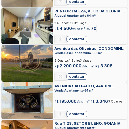
contatar
Rua FORTALEZA, ALTO DA GLORIA,
GOIANIA
Aluguel Apartamento 64 m²
2 Quartos
1 Suíte
1 Vaga
4.500
70
R$
Valor m² R$
contatar
Avenida das Oliveiras, CONDOMINIO
ECOLOGICO MANSOES MORUMBI,
Venda Casa Condominio 665 m²
SENADOR CANEDO
6 Quartos
4 Suítes
3 Vagas
2.200.000
3.308
R$
Valor m² R$
contatar
AVENIDA SAO PAULO, JARDIM
ESMERALDAS, APARECIDA DE
Venda Apartamento 64 m²
GOIANIA
195.000
3.046
R$
Valor m² R$
3 Quartos
contatar
Rua T 28, SETOR BUENO, GOIANIA
Aluguel Apartamento 69 m²