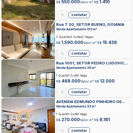
550.000
1.410
R$
Valor m² R$
contatar
Rua T 30, SETOR BUENO, GOIANIA
Venda Apartamento 103 m²
3 Quartos
3 Suítes
2 Vagas
1.590.000
15.436
R$
Valor m² R$
contatar
Rua 1001, SETOR PEDRO LUDOVICO,
GOIANIA
Venda Apartamento 39 m²
1 Quarto
1 Suíte
1 Vaga
468.000
12.000
R$
Valor m² R$
contatar
AVENIDA EDMUNDO PINHEIRO DE
ABREU, SETOR PEDRO LUDOVICO,
Venda Apartamento 33 m²
GOIANIA
1 Quarto
1 Suíte
1 Vaga
270.000
8.181
R$
Valor m² R$
contatar