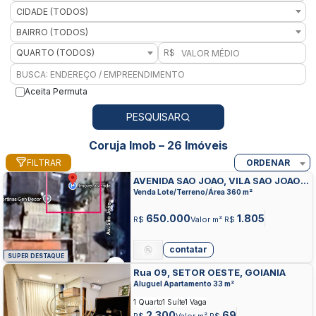
CIDADE (TODOS)
BAIRRO (TODOS)
QUARTO (TODOS)
R$
Aceita Permuta
PESQUISAR
Coruja Imob – 26 Imóveis
FILTRAR
ORDENAR
AVENIDA SAO JOAO, VILA SAO JOAO,
GOIANIA
Venda Lote/Terreno/Área 360 m²
650.000
1.805
R$
Valor m² R$
contatar
SUPER DESTAQUE
Rua 09, SETOR OESTE, GOIANIA
Aluguel Apartamento 33 m²
1 Quarto
1 Suíte
1 Vaga
2.300
69