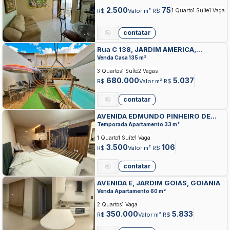
2.500
75
R$
Valor m² R$
1 Quarto
1 Suíte
1 Vaga
contatar
Rua C 138, JARDIM AMERICA,
GOIANIA
Venda Casa 135 m²
3 Quartos
1 Suíte
2 Vagas
680.000
5.037
R$
Valor m² R$
contatar
AVENIDA EDMUNDO PINHEIRO DE
ABREU, SETOR BELA VISTA, GOIANIA
Temporada Apartamento 33 m²
1 Quarto
1 Suíte
1 Vaga
3.500
106
R$
Valor m² R$
contatar
AVENIDA E, JARDIM GOIAS, GOIANIA
Venda Apartamento 60 m²
2 Quartos
1 Vaga
350.000
5.833
R$
Valor m² R$