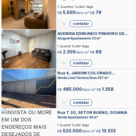
2 Quartos
2 Suítes
1 Vaga
5.500
79
R$
Valor m² R$
contatar
AVENIDA EDMUNDO PINHEIRO DE
ABREU, SETOR BELA VISTA, GOIANIA
Aluguel Apartamento 33 m²
1 Quarto
1 Suíte
1 Vaga
2.300
69
R$
Valor m² R$
contatar
Rua 4, JARDIM COLORADO
EXTENSAO, GOIANIA
Venda Lote/Terreno/Área 357 m²
485.000
1.358
R$
Valor m² R$
contatar
Rua T 30, SETOR BUENO, GOIANIA
Venda Apartamento 39 m²
1 Quarto
1 Suíte
1 Vaga
520.000
13.333
R$
Valor m² R$