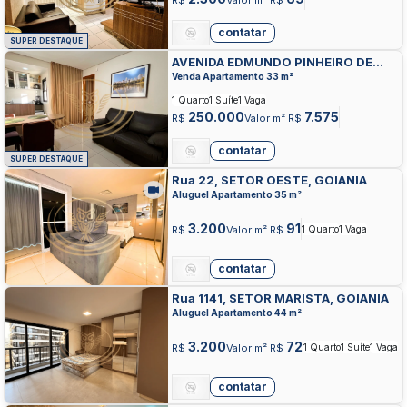
R$
Valor m² R$
contatar
SUPER DESTAQUE
AVENIDA EDMUNDO PINHEIRO DE
ABREU, SETOR PEDRO LUDOVICO,
Venda Apartamento 33 m²
GOIANIA
1 Quarto
1 Suíte
1 Vaga
250.000
7.575
R$
Valor m² R$
contatar
SUPER DESTAQUE
Rua 22, SETOR OESTE, GOIANIA
Aluguel Apartamento 35 m²
3.200
91
R$
Valor m² R$
1 Quarto
1 Vaga
contatar
Rua 1141, SETOR MARISTA, GOIANIA
Aluguel Apartamento 44 m²
3.200
72
R$
Valor m² R$
1 Quarto
1 Suíte
1 Vaga
contatar