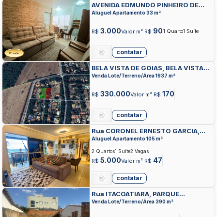
AVENIDA EDMUNDO PINHEIRO DE
ABREU, SETOR BELA VISTA, GOIANIA
Aluguel Apartamento 33 m²
3.000
90
R$
Valor m² R$
1 Quarto
1 Suíte
contatar
BELA VISTA DE GOIAS, BELA VISTA
DE GOIAS, BELA VISTA DE GOIAS
Venda Lote/Terreno/Área 1937 m²
330.000
170
R$
Valor m² R$
contatar
Rua CORONEL ERNESTO GARCIA,
VILA MARIA JOSE, GOIANIA
Aluguel Apartamento 105 m²
2 Quartos
1 Suíte
2 Vagas
5.000
47
R$
Valor m² R$
contatar
Rua ITACOATIARA, PARQUE
AMAZONIA, GOIANIA
Venda Lote/Terreno/Área 390 m²