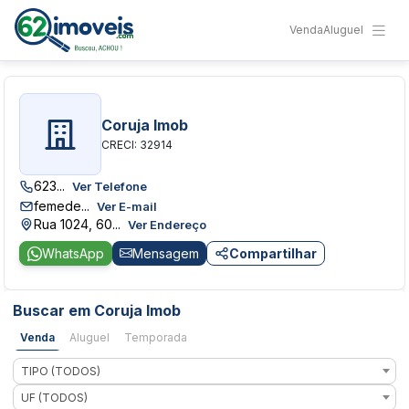
Venda
Aluguel
Coruja Imob
CRECI: 32914
623...
Ver Telefone
femede...
Ver E-mail
Rua 1024, 60...
Ver Endereço
WhatsApp
Mensagem
Compartilhar
Buscar em Coruja Imob
Venda
Aluguel
Temporada
TIPO (TODOS)
UF (TODOS)