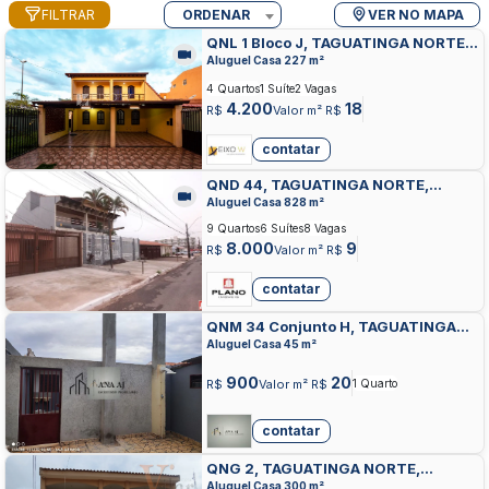
FILTRAR
ORDENAR
VER NO MAPA
QNL 1 Bloco J, TAGUATINGA NORTE,
TAGUATINGA
Aluguel Casa 227 m²
4 Quartos
1 Suíte
2 Vagas
4.200
18
R$
Valor m² R$
contatar
QND 44, TAGUATINGA NORTE,
TAGUATINGA
Aluguel Casa 828 m²
9 Quartos
6 Suítes
8 Vagas
8.000
9
R$
Valor m² R$
contatar
QNM 34 Conjunto H, TAGUATINGA
NORTE, TAGUATINGA
Aluguel Casa 45 m²
900
20
R$
Valor m² R$
1 Quarto
contatar
QNG 2, TAGUATINGA NORTE,
TAGUATINGA
Aluguel Casa 300 m²