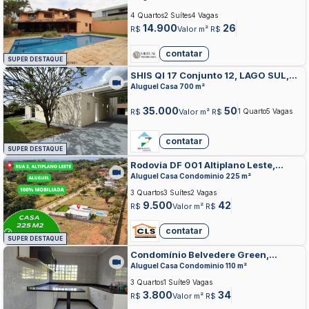
4 Quartos
2 Suítes
4 Vagas
14.900
26
R$
Valor m² R$
contatar
SUPER DESTAQUE
SHIS QI 17 Conjunto 12, LAGO SUL,
BRASILIA
Aluguel Casa 700 m²
35.000
50
R$
Valor m² R$
1 Quarto
5 Vagas
contatar
SUPER DESTAQUE
Rodovia DF 001 Altiplano Leste,
ALTIPLANO LESTE, BRASILIA
Aluguel Casa Condominio 225 m²
3 Quartos
3 Suítes
2 Vagas
9.500
42
R$
Valor m² R$
contatar
SUPER DESTAQUE
Condomínio Belvedere Green,
JARDIM BOTANICO, BRASILIA
Aluguel Casa Condominio 110 m²
3 Quartos
1 Suíte
9 Vagas
3.800
34
R$
Valor m² R$