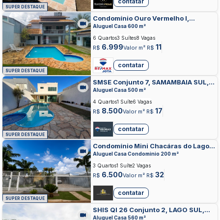
contatar
SUPER DESTAQUE
Condomínio Ouro Vermelho I,
JARDIM BOTANICO, BRASILIA
Aluguel Casa 600 m²
6 Quartos
3 Suítes
8 Vagas
6.999
11
R$
Valor m² R$
contatar
SUPER DESTAQUE
SMSE Conjunto 7, SAMAMBAIA SUL,
SAMAMBAIA
Aluguel Casa 500 m²
4 Quartos
1 Suíte
6 Vagas
8.500
17
R$
Valor m² R$
contatar
SUPER DESTAQUE
Condomínio Mini Chacáras do Lago
Sul, JARDIM BOTANICO, BRASILIA
Aluguel Casa Condominio 200 m²
3 Quartos
1 Suíte
2 Vagas
6.500
32
R$
Valor m² R$
contatar
SUPER DESTAQUE
SHIS QI 26 Conjunto 2, LAGO SUL,
BRASILIA
Aluguel Casa 560 m²