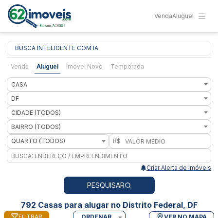
Venda
Aluguel
BUSCA INTELIGENTE COM IA
Venda
Aluguel
Imóvel Novo
Temporada
CASA
DF
CIDADE (TODOS)
BAIRRO (TODOS)
QUARTO (TODOS)
R$
Criar Alerta de Imóveis
PESQUISAR
792 Casas para alugar no Distrito Federal, DF
FILTRAR
ORDENAR
VER NO MAPA