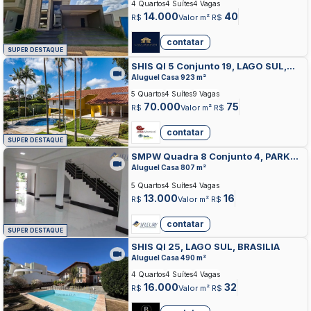
4 Quartos
4 Suítes
4 Vagas
14.000
40
R$
Valor m² R$
contatar
SUPER DESTAQUE
SHIS QI 5 Conjunto 19, LAGO SUL,
BRASILIA
Aluguel Casa 923 m²
5 Quartos
4 Suítes
9 Vagas
70.000
75
R$
Valor m² R$
contatar
SUPER DESTAQUE
SMPW Quadra 8 Conjunto 4, PARK
WAY, BRASILIA
Aluguel Casa 807 m²
5 Quartos
4 Suítes
4 Vagas
13.000
16
R$
Valor m² R$
contatar
SUPER DESTAQUE
SHIS QI 25, LAGO SUL, BRASILIA
Aluguel Casa 490 m²
4 Quartos
4 Suítes
4 Vagas
16.000
32
R$
Valor m² R$