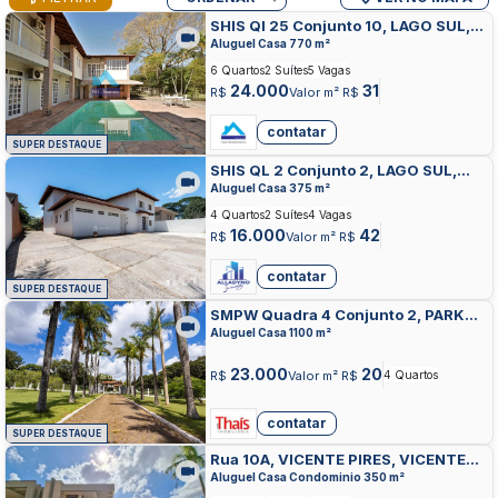
SHIS QI 25 Conjunto 10, LAGO SUL,
BRASILIA
Aluguel Casa 770 m²
6 Quartos
2 Suítes
5 Vagas
24.000
31
R$
Valor m² R$
contatar
SUPER DESTAQUE
SHIS QL 2 Conjunto 2, LAGO SUL,
BRASILIA
Aluguel Casa 375 m²
4 Quartos
2 Suítes
4 Vagas
16.000
42
R$
Valor m² R$
contatar
SUPER DESTAQUE
SMPW Quadra 4 Conjunto 2, PARK
WAY, BRASILIA
Aluguel Casa 1100 m²
23.000
20
R$
Valor m² R$
4 Quartos
contatar
SUPER DESTAQUE
Rua 10A, VICENTE PIRES, VICENTE
PIRES
Aluguel Casa Condominio 350 m²