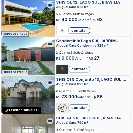
SHIS QL 12, LAGO SUL, BRASILIA
Aluguel Casa 628 m²
5 Quartos
5 Suítes
4 Vagas
40.000
63
R$
Valor m² R$
contatar
SUPER DESTAQUE
Condominio Lago Sul, JARDIM
BOTANICO, BRASILIA
Aluguel Casa Condominio 329 m²
2 Quartos
2 Suítes
2 Vagas
9.000
27
R$
Valor m² R$
contatar
SUPER DESTAQUE
SHIS QI 9 Conjunto 13, LAGO SUL,
BRASILIA
Aluguel Casa 899 m²
6 Quartos
5 Suítes
30 Vagas
78.000
86
R$
Valor m² R$
contatar
ASSINADO SHIS QI 09
SHIS QL 26, LAGO SUL, BRASILIA
Aluguel Casa 790 m²
4 Quartos
4 Suítes
5 Vagas