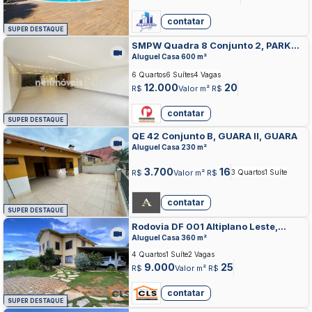
contatar
SUPER DESTAQUE
SMPW Quadra 8 Conjunto 2, PARK
WAY, BRASILIA
Aluguel Casa 600 m²
6 Quartos
6 Suítes
4 Vagas
12.000
20
R$
Valor m² R$
contatar
SUPER DESTAQUE
QE 42 Conjunto B, GUARA II, GUARA
Aluguel Casa 230 m²
3.700
16
R$
Valor m² R$
3 Quartos
1 Suíte
contatar
SUPER DESTAQUE
Rodovia DF 001 Altiplano Leste,
ALTIPLANO LESTE, BRASILIA
Aluguel Casa 360 m²
4 Quartos
1 Suíte
2 Vagas
9.000
25
R$
Valor m² R$
contatar
SUPER DESTAQUE