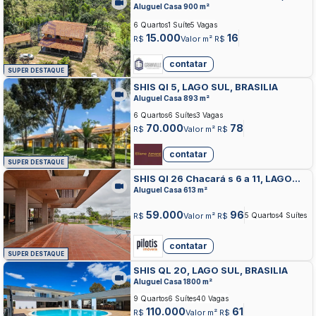
JARDIM BOTANICO, BRASILIA
Aluguel Casa 900 m²
6 Quartos
1 Suíte
5 Vagas
15.000
16
R$
Valor m² R$
contatar
SUPER DESTAQUE
SHIS QI 5, LAGO SUL, BRASILIA
Aluguel Casa 893 m²
6 Quartos
6 Suítes
3 Vagas
70.000
78
R$
Valor m² R$
contatar
SUPER DESTAQUE
SHIS QI 26 Chacará s 6 a 11, LAGO
SUL, BRASILIA
Aluguel Casa 613 m²
59.000
96
R$
Valor m² R$
5 Quartos
4 Suítes
contatar
SUPER DESTAQUE
SHIS QL 20, LAGO SUL, BRASILIA
Aluguel Casa 1800 m²
9 Quartos
6 Suítes
40 Vagas
110.000
61
R$
Valor m² R$