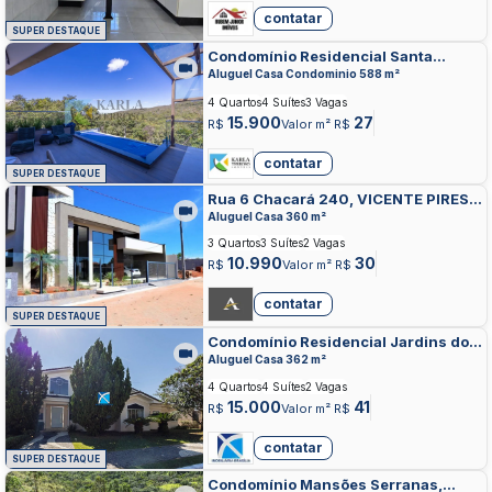
contatar
SUPER DESTAQUE
Condomínio Residencial Santa
Mônica, JARDIM BOTANICO,
Aluguel Casa Condominio 588 m²
BRASILIA
4 Quartos
4 Suítes
3 Vagas
15.900
27
R$
Valor m² R$
contatar
SUPER DESTAQUE
Rua 6 Chacará 240, VICENTE PIRES,
VICENTE PIRES
Aluguel Casa 360 m²
3 Quartos
3 Suítes
2 Vagas
10.990
30
R$
Valor m² R$
contatar
SUPER DESTAQUE
Condomínio Residencial Jardins do
Lago, JARDIM BOTANICO, BRASILIA
Aluguel Casa 362 m²
4 Quartos
4 Suítes
2 Vagas
15.000
41
R$
Valor m² R$
contatar
SUPER DESTAQUE
Condomínio Mansões Serranas,