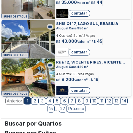
35.000
44
R$
Valor m² R$
contatar
SUPER DESTAQUE
SHIS QI 17, LAGO SUL, BRASILIA
Aluguel Casa 950 m²
4 Quartos
2 Suítes
12 Vagas
43.000
45
R$
Valor m² R$
contatar
SUPER DESTAQUE
Rua 12, VICENTE PIRES, VICENTE
PIRES
Aluguel Casa 420 m²
4 Quartos
3 Suítes
3 Vagas
8.200
19
R$
Valor m² R$
contatar
SUPER DESTAQUE
Anterior
2
3
4
5
6
7
8
9
10
11
12
13
14
1
…
15
27
Próximo
Buscar por Quartos