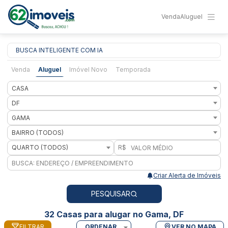
Venda
Aluguel
BUSCA INTELIGENTE COM IA
Venda
Aluguel
Imóvel Novo
Temporada
CASA
DF
GAMA
BAIRRO (TODOS)
QUARTO (TODOS)
R$
Criar Alerta de Imóveis
PESQUISAR
32 Casas para alugar no Gama, DF
FILTRAR
ORDENAR
VER NO MAPA