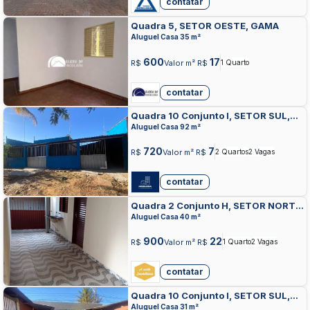
contatar
Quadra 5, SETOR OESTE, GAMA
Aluguel Casa 35 m²
600
17
R$
Valor m² R$
1 Quarto
contatar
Quadra 10 Conjunto I, SETOR SUL,
GAMA
Aluguel Casa 92 m²
720
7
R$
Valor m² R$
2 Quartos
2 Vagas
contatar
Quadra 2 Conjunto H, SETOR NORTE,
GAMA
Aluguel Casa 40 m²
900
22
R$
Valor m² R$
1 Quarto
2 Vagas
contatar
Quadra 10 Conjunto I, SETOR SUL,
GAMA
Aluguel Casa 31 m²