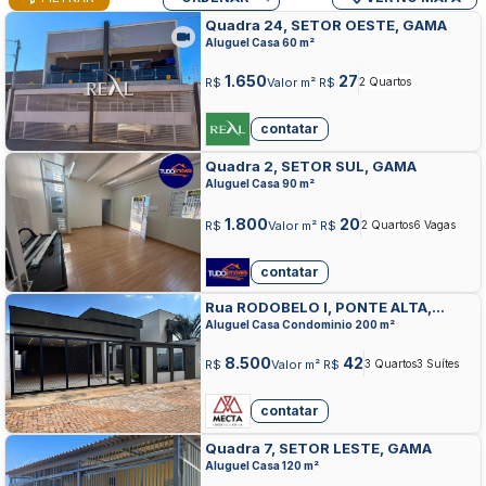
Quadra 24, SETOR OESTE, GAMA
Aluguel Casa 60 m²
1.650
27
R$
Valor m² R$
2 Quartos
contatar
Quadra 2, SETOR SUL, GAMA
Aluguel Casa 90 m²
1.800
20
R$
Valor m² R$
2 Quartos
6 Vagas
contatar
Rua RODOBELO I, PONTE ALTA,
GAMA
Aluguel Casa Condominio 200 m²
8.500
42
R$
Valor m² R$
3 Quartos
3 Suítes
contatar
Quadra 7, SETOR LESTE, GAMA
Aluguel Casa 120 m²