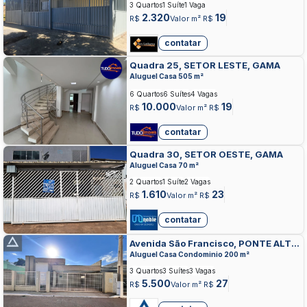
3 Quartos
1 Suíte
1 Vaga
2.320
19
R$
Valor m² R$
contatar
Quadra 25, SETOR LESTE, GAMA
Aluguel Casa 505 m²
6 Quartos
6 Suítes
4 Vagas
10.000
19
R$
Valor m² R$
contatar
Quadra 30, SETOR OESTE, GAMA
Aluguel Casa 70 m²
2 Quartos
1 Suíte
2 Vagas
1.610
23
R$
Valor m² R$
contatar
Avenida São Francisco, PONTE ALTA,
GAMA
Aluguel Casa Condominio 200 m²
3 Quartos
3 Suítes
3 Vagas
5.500
27
R$
Valor m² R$