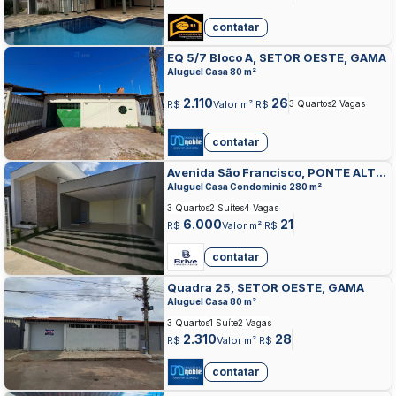
contatar
EQ 5/7 Bloco A, SETOR OESTE, GAMA
Aluguel Casa 80 m²
2.110
26
R$
Valor m² R$
3 Quartos
2 Vagas
contatar
Avenida São Francisco, PONTE ALTA,
GAMA
Aluguel Casa Condominio 280 m²
3 Quartos
2 Suítes
4 Vagas
6.000
21
R$
Valor m² R$
contatar
Quadra 25, SETOR OESTE, GAMA
Aluguel Casa 80 m²
3 Quartos
1 Suíte
2 Vagas
2.310
28
R$
Valor m² R$
contatar