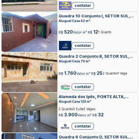
contatar
Quadra 10 Conjunto I, SETOR SUL,
GAMA
Aluguel Casa 42 m²
520
12
R$
Valor m² R$
1 Quarto
contatar
Quadra 2 Conjunto B, SETOR SUL,
GAMA
Aluguel Casa 70 m²
1.760
25
R$
Valor m² R$
2 Quartos
1 Vaga
contatar
Alameda dos Ipês, PONTE ALTA,
GAMA
Aluguel Casa 120 m²
2 Quartos
1 Suíte
2 Vagas
3.900
32
R$
Valor m² R$
contatar
Quadra 6 Conjunto D, SETOR SUL,