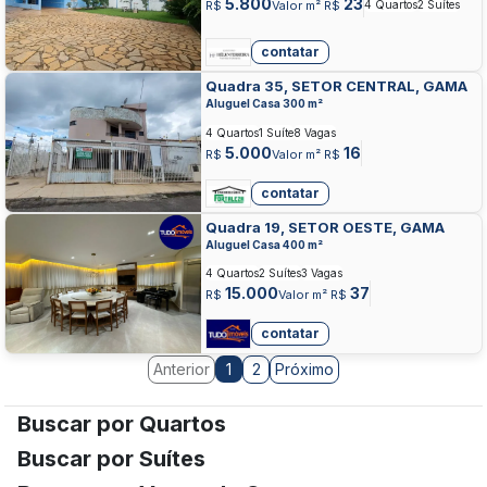
5.800
23
R$
Valor m² R$
4 Quartos
2 Suítes
contatar
Quadra 35, SETOR CENTRAL, GAMA
Aluguel Casa 300 m²
4 Quartos
1 Suíte
8 Vagas
5.000
16
R$
Valor m² R$
contatar
Quadra 19, SETOR OESTE, GAMA
Aluguel Casa 400 m²
4 Quartos
2 Suítes
3 Vagas
15.000
37
R$
Valor m² R$
contatar
Anterior
2
Próximo
1
Buscar por Quartos
Buscar por Suítes