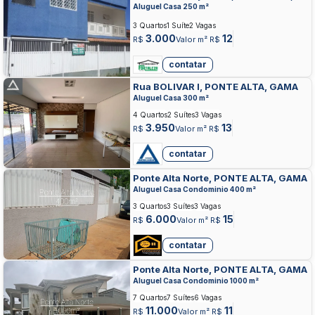
GAMA
Aluguel Casa 250 m²
3 Quartos
1 Suíte
2 Vagas
3.000
12
R$
Valor m² R$
contatar
Rua BOLIVAR I, PONTE ALTA, GAMA
Aluguel Casa 300 m²
4 Quartos
2 Suítes
3 Vagas
3.950
13
R$
Valor m² R$
contatar
Ponte Alta Norte, PONTE ALTA, GAMA
Aluguel Casa Condominio 400 m²
3 Quartos
3 Suítes
3 Vagas
6.000
15
R$
Valor m² R$
contatar
Ponte Alta Norte, PONTE ALTA, GAMA
Aluguel Casa Condominio 1000 m²
7 Quartos
7 Suítes
6 Vagas
11.000
11
R$
Valor m² R$