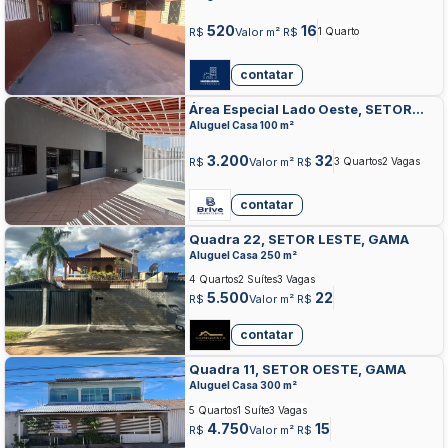
520
16
R$
Valor m² R$
1 Quarto
contatar
Área Especial Lado Oeste, SETOR
CENTRAL, GAMA
Aluguel Casa 100 m²
3.200
32
R$
Valor m² R$
3 Quartos
2 Vagas
contatar
Quadra 22, SETOR LESTE, GAMA
Aluguel Casa 250 m²
4 Quartos
2 Suítes
3 Vagas
5.500
22
R$
Valor m² R$
contatar
Quadra 11, SETOR OESTE, GAMA
Aluguel Casa 300 m²
5 Quartos
1 Suíte
3 Vagas
4.750
15
R$
Valor m² R$