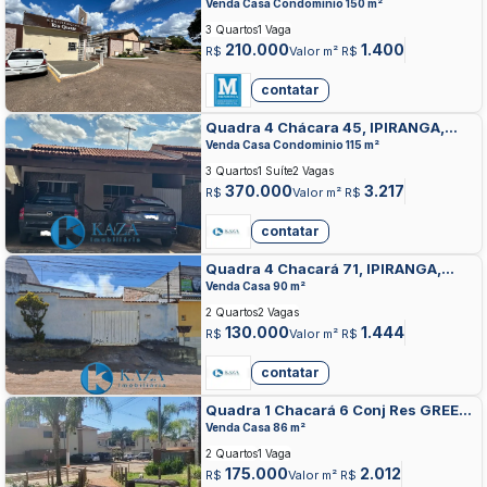
VALPARAISO DE GOIAS
Venda Casa Condominio 150 m²
3 Quartos
1 Vaga
210.000
1.400
R$
Valor m² R$
contatar
Quadra 4 Chácara 45, IPIRANGA,
VALPARAISO DE GOIAS
Venda Casa Condominio 115 m²
3 Quartos
1 Suíte
2 Vagas
370.000
3.217
R$
Valor m² R$
contatar
Quadra 4 Chacará 71, IPIRANGA,
VALPARAISO DE GOIAS
Venda Casa 90 m²
2 Quartos
2 Vagas
130.000
1.444
R$
Valor m² R$
contatar
Quadra 1 Chacará 6 Conj Res GREEN
PARK II, IPIRANGA, VALPARAISO DE
Venda Casa 86 m²
GOIAS
2 Quartos
1 Vaga
175.000
2.012
R$
Valor m² R$