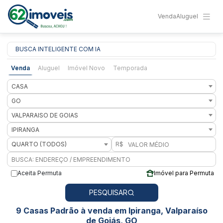
Venda
Aluguel
BUSCA INTELIGENTE COM IA
Venda
Aluguel
Imóvel Novo
Temporada
CASA
GO
VALPARAISO DE GOIAS
IPIRANGA
QUARTO (TODOS)
R$
Aceita Permuta
Imóvel para Permuta
PESQUISAR
9 Casas Padrão à venda em Ipiranga, Valparaíso
de Goiás, GO