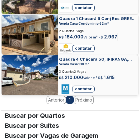
contatar
Quadra 1 Chacará 6 Conj Res GREEN
PARK II, IPIRANGA, VALPARAISO DE
Venda Casa Condominio 62 m²
GOIAS
2 Quartos
1 Vaga
184.000
2.967
R$
Valor m² R$
contatar
Quadra 4 Chácara 50, IPIRANGA,
VALPARAISO DE GOIAS
Venda Casa 130 m²
3 Quartos
2 Vagas
210.000
1.615
R$
Valor m² R$
contatar
Anterior
Próximo
1
Buscar por Quartos
Buscar por Suítes
Buscar por Vagas de Garagem