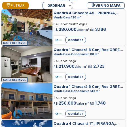
FILTRAR
ORDENAR
VER NO MAPA
Quadra 4 Chácara 45, IPIRANGA,
VALPARAISO DE GOIAS
Venda Casa 120 m²
3 Quartos
1 Suíte
2 Vagas
380.000
3.166
R$
Valor m² R$
contatar
SUPER DESTAQUE
Quadra 1 Chacará 6 Conj Res GREEN
PARK II, IPIRANGA, VALPARAISO DE
Venda Casa Condominio 80 m²
GOIAS
2 Quartos
1 Vaga
217.900
2.723
R$
Valor m² R$
contatar
SUPER DESTAQUE
Quadra 1 Chacará 6 Conj Res GREEN
PARK II, IPIRANGA, VALPARAISO DE
Venda Casa Condominio 143 m²
GOIAS
2 Quartos
1 Vaga
250.000
1.748
R$
Valor m² R$
contatar
Quadra 4 Chacará 71, IPIRANGA,