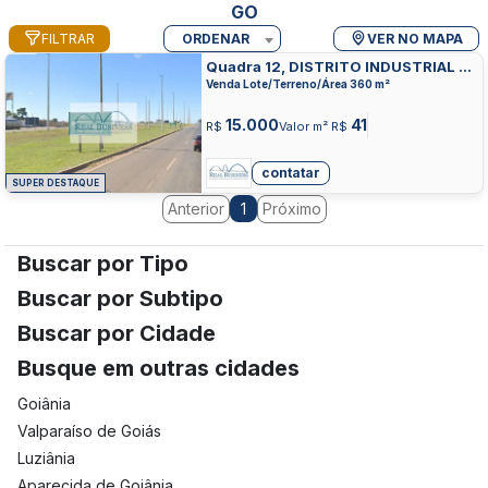
GO
FILTRAR
ORDENAR
VER NO MAPA
Quadra 12, DISTRITO INDUSTRIAL DE
LUZIANIA DIAL, LUZIANIA
Venda Lote/Terreno/Área 360 m²
15.000
41
R$
Valor m² R$
contatar
SUPER DESTAQUE
Anterior
Próximo
1
Buscar por Tipo
Buscar por Subtipo
Buscar por Cidade
Busque em outras cidades
Goiânia
Valparaíso de Goiás
Luziânia
Aparecida de Goiânia