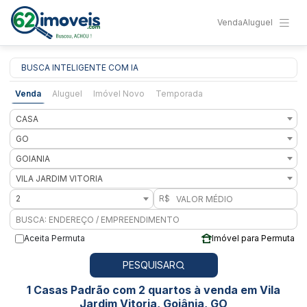
Venda
Aluguel
BUSCA INTELIGENTE COM IA
Venda
Aluguel
Imóvel Novo
Temporada
CASA
GO
GOIANIA
VILA JARDIM VITORIA
2
R$
Aceita Permuta
Imóvel para Permuta
PESQUISAR
1 Casas Padrão com 2 quartos à venda em Vila
Jardim Vitoria, Goiânia, GO