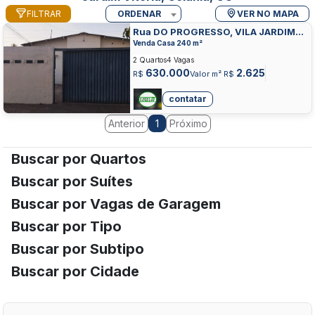
FILTRAR
ORDENAR
VER NO MAPA
Rua DO PROGRESSO, VILA JARDIM
VITORIA, GOIANIA
Venda Casa 240 m²
2 Quartos
4 Vagas
630.000
2.625
R$
Valor m² R$
contatar
Anterior
Próximo
1
Buscar por Quartos
Buscar por Suítes
Buscar por Vagas de Garagem
Buscar por Tipo
Buscar por Subtipo
Buscar por Cidade