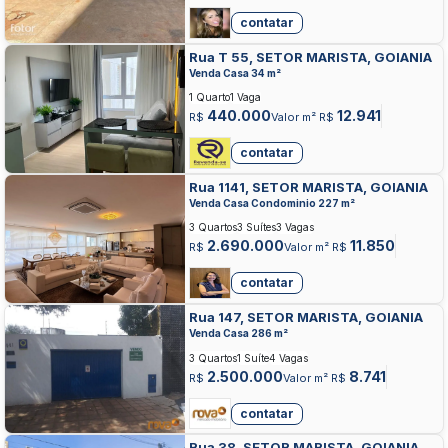
contatar
Rua T 55, SETOR MARISTA, GOIANIA
Venda Casa 34 m²
1 Quarto
1 Vaga
440.000
12.941
R$
Valor m² R$
contatar
Rua 1141, SETOR MARISTA, GOIANIA
Venda Casa Condominio 227 m²
3 Quartos
3 Suítes
3 Vagas
2.690.000
11.850
R$
Valor m² R$
contatar
Rua 147, SETOR MARISTA, GOIANIA
Venda Casa 286 m²
3 Quartos
1 Suíte
4 Vagas
2.500.000
8.741
R$
Valor m² R$
contatar
Rua 38, SETOR MARISTA, GOIANIA