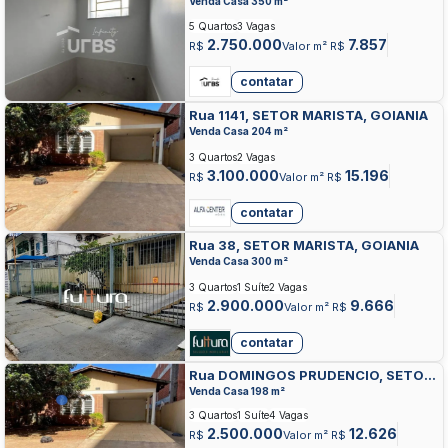
Venda Casa 350 m²
5 Quartos
3 Vagas
2.750.000
7.857
R$
Valor m² R$
contatar
Rua 1141, SETOR MARISTA, GOIANIA
Venda Casa 204 m²
3 Quartos
2 Vagas
3.100.000
15.196
R$
Valor m² R$
contatar
Rua 38, SETOR MARISTA, GOIANIA
Venda Casa 300 m²
3 Quartos
1 Suíte
2 Vagas
2.900.000
9.666
R$
Valor m² R$
contatar
Rua DOMINGOS PRUDENCIO, SETOR
MARISTA, GOIANIA
Venda Casa 198 m²
3 Quartos
1 Suíte
4 Vagas
2.500.000
12.626
R$
Valor m² R$