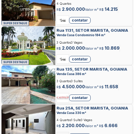
4 Quartos
2.900.000
14.215
R$
Valor m² R$
contatar
SUPER DESTAQUE
Rua 1131, SETOR MARISTA, GOIANIA
Venda Casa Condominio 184 m²
3 Quartos
3 Vagas
2.000.000
10.869
R$
Valor m² R$
contatar
SUPER DESTAQUE
Rua 135, SETOR MARISTA, GOIANIA
Venda Casa 386 m²
3 Quartos
3 Suítes
4.500.000
11.658
R$
Valor m² R$
contatar
Rua 25A, SETOR MARISTA, GOIANIA
Venda Casa 330 m²
4 Quartos
1 Suíte
3 Vagas
2.200.000
6.666
R$
Valor m² R$