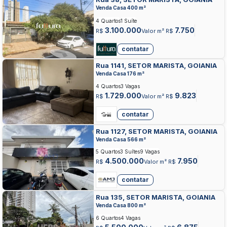
Venda Casa 400 m²
4 Quartos
1 Suíte
3.100.000
7.750
R$
Valor m² R$
contatar
Rua 1141, SETOR MARISTA, GOIANIA
Venda Casa 176 m²
4 Quartos
3 Vagas
1.729.000
9.823
R$
Valor m² R$
contatar
Rua 1127, SETOR MARISTA, GOIANIA
Venda Casa 566 m²
5 Quartos
3 Suítes
9 Vagas
4.500.000
7.950
R$
Valor m² R$
contatar
Rua 135, SETOR MARISTA, GOIANIA
Venda Casa 800 m²
6 Quartos
4 Vagas