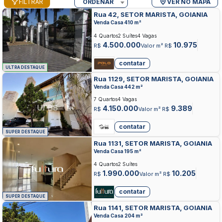
FILTRAR
ORDENAR
VER NO MAPA
Rua 42, SETOR MARISTA, GOIANIA
Venda Casa 410 m²
4 Quartos
2 Suítes
4 Vagas
4.500.000
10.975
R$
Valor m² R$
contatar
ULTRA DESTAQUE
Rua 1129, SETOR MARISTA, GOIANIA
Venda Casa 442 m²
7 Quartos
4 Vagas
4.150.000
9.389
R$
Valor m² R$
contatar
SUPER DESTAQUE
Rua 1131, SETOR MARISTA, GOIANIA
Venda Casa 195 m²
4 Quartos
2 Suítes
1.990.000
10.205
R$
Valor m² R$
contatar
SUPER DESTAQUE
Rua 1141, SETOR MARISTA, GOIANIA
Venda Casa 204 m²