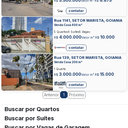
5.500.000
6.875
R$
Valor m² R$
contatar
Rua 1141, SETOR MARISTA, GOIANIA
Venda Casa 400 m²
5 Quartos
4 Suítes
5 Vagas
4.000.000
10.000
R$
Valor m² R$
contatar
Rua 139, SETOR MARISTA, GOIANIA
Venda Casa 200 m²
1 Quarto
3.000.000
15.000
R$
Valor m² R$
contatar
Anterior
Próximo
1
Buscar por Quartos
Buscar por Suítes
Buscar por Vagas de Garagem