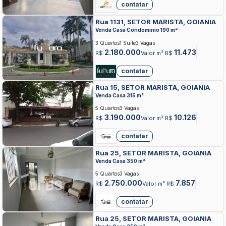
contatar
Rua 1131, SETOR MARISTA, GOIANIA
Venda Casa Condominio 190 m²
3 Quartos
1 Suíte
3 Vagas
2.180.000
11.473
R$
Valor m² R$
contatar
Rua 15, SETOR MARISTA, GOIANIA
Venda Casa 315 m²
5 Quartos
3 Vagas
3.190.000
10.126
R$
Valor m² R$
contatar
Rua 25, SETOR MARISTA, GOIANIA
Venda Casa 350 m²
5 Quartos
3 Vagas
2.750.000
7.857
R$
Valor m² R$
contatar
Rua 25, SETOR MARISTA, GOIANIA