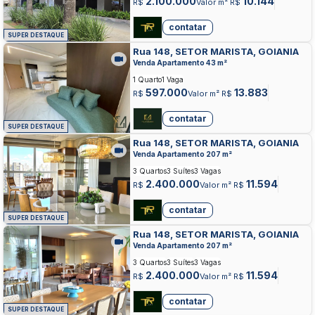
2.100.000
10.144
R$
Valor m² R$
contatar
SUPER DESTAQUE
Rua 148, SETOR MARISTA, GOIANIA
Venda Apartamento 43 m²
1 Quarto
1 Vaga
597.000
13.883
R$
Valor m² R$
contatar
SUPER DESTAQUE
Rua 148, SETOR MARISTA, GOIANIA
Venda Apartamento 207 m²
3 Quartos
3 Suítes
3 Vagas
2.400.000
11.594
R$
Valor m² R$
contatar
SUPER DESTAQUE
Rua 148, SETOR MARISTA, GOIANIA
Venda Apartamento 207 m²
3 Quartos
3 Suítes
3 Vagas
2.400.000
11.594
R$
Valor m² R$
contatar
SUPER DESTAQUE