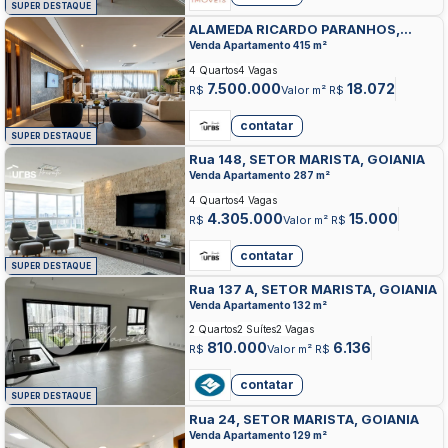
SUPER DESTAQUE
ALAMEDA RICARDO PARANHOS,
SETOR MARISTA, GOIANIA
Venda Apartamento 415 m²
4 Quartos
4 Vagas
7.500.000
18.072
R$
Valor m² R$
contatar
SUPER DESTAQUE
Rua 148, SETOR MARISTA, GOIANIA
Venda Apartamento 287 m²
4 Quartos
4 Vagas
4.305.000
15.000
R$
Valor m² R$
contatar
SUPER DESTAQUE
Rua 137 A, SETOR MARISTA, GOIANIA
Venda Apartamento 132 m²
2 Quartos
2 Suítes
2 Vagas
810.000
6.136
R$
Valor m² R$
contatar
SUPER DESTAQUE
Rua 24, SETOR MARISTA, GOIANIA
Venda Apartamento 129 m²