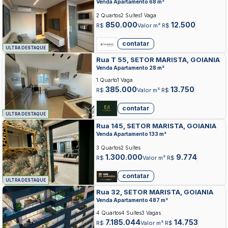
Venda Apartamento 68 m²
2 Quartos
2 Suítes
1 Vaga
850.000
12.500
R$
Valor m² R$
contatar
ULTRA DESTAQUE
Rua T 55, SETOR MARISTA, GOIANIA
Venda Apartamento 28 m²
1 Quarto
1 Vaga
385.000
13.750
R$
Valor m² R$
contatar
ULTRA DESTAQUE
Rua 145, SETOR MARISTA, GOIANIA
Venda Apartamento 133 m²
3 Quartos
2 Suítes
1.300.000
9.774
R$
Valor m² R$
contatar
ULTRA DESTAQUE
Rua 32, SETOR MARISTA, GOIANIA
Venda Apartamento 487 m²
4 Quartos
4 Suítes
3 Vagas
7.185.044
14.753
R$
Valor m² R$