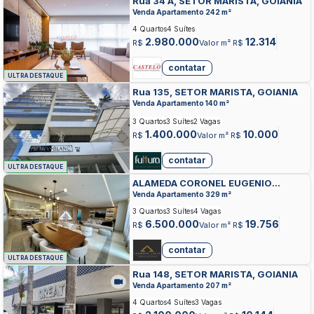
Rua 34 A, SETOR MARISTA, GOIANIA
Venda Apartamento 242 m²
4 Quartos
4 Suítes
2.980.000
12.314
R$
Valor m² R$
contatar
ULTRA DESTAQUE
Rua 135, SETOR MARISTA, GOIANIA
Venda Apartamento 140 m²
3 Quartos
3 Suítes
2 Vagas
1.400.000
10.000
R$
Valor m² R$
contatar
ULTRA DESTAQUE
ALAMEDA CORONEL EUGENIO
JARDIM, SETOR MARISTA, GOIANIA
Venda Apartamento 329 m²
3 Quartos
3 Suítes
4 Vagas
6.500.000
19.756
R$
Valor m² R$
contatar
ULTRA DESTAQUE
Rua 148, SETOR MARISTA, GOIANIA
Venda Apartamento 207 m²
4 Quartos
4 Suítes
3 Vagas