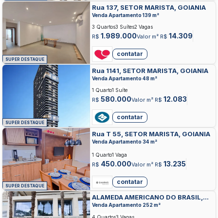
Rua 137, SETOR MARISTA, GOIANIA
Venda Apartamento 139 m²
3 Quartos
3 Suítes
2 Vagas
1.989.000
14.309
R$
Valor m² R$
contatar
SUPER DESTAQUE
Rua 1141, SETOR MARISTA, GOIANIA
Venda Apartamento 48 m²
1 Quarto
1 Suíte
580.000
12.083
R$
Valor m² R$
contatar
SUPER DESTAQUE
Rua T 55, SETOR MARISTA, GOIANIA
Venda Apartamento 34 m²
1 Quarto
1 Vaga
450.000
13.235
R$
Valor m² R$
contatar
SUPER DESTAQUE
ALAMEDA AMERICANO DO BRASIL,
SETOR MARISTA, GOIANIA
Venda Apartamento 252 m²
4 Quartos
3 Vagas