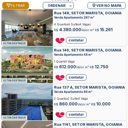
FILTRAR
ORDENAR
VER NO MAPA
Rua 148, SETOR MARISTA, GOIANIA
Venda Apartamento 287 m²
4 Quartos
4 Suítes
4 Vagas
4.380.000
15.261
R$
Valor m² R$
contatar
ULTRA DESTAQUE
Rua 146, SETOR MARISTA, GOIANIA
Venda Apartamento 48 m²
1 Quarto
1 Vaga
612.000
12.750
R$
Valor m² R$
contatar
ULTRA DESTAQUE
Rua 137 A, SETOR MARISTA, GOIANIA
Venda Apartamento 86 m²
2 Quartos
2 Suítes
1 Vaga
860.000
10.000
R$
Valor m² R$
contatar
ULTRA DESTAQUE
Rua 1141, SETOR MARISTA, GOIANIA