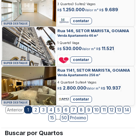
3 Quartos
3 Suítes
2 Vagas
1.250.000
9.689
R$
Valor m² R$
contatar
SUPER DESTAQUE
Rua 146, SETOR MARISTA, GOIANIA
Venda Apartamento 46 m²
1 Quarto
1 Vaga
530.000
11.521
R$
Valor m² R$
contatar
SUPER DESTAQUE
Rua 1141, SETOR MARISTA, GOIANIA
Venda Apartamento 256 m²
4 Quartos
4 Suítes
4 Vagas
2.800.000
10.937
R$
Valor m² R$
contatar
SUPER DESTAQUE
Anterior
2
3
4
5
6
7
8
9
10
11
12
13
14
1
…
15
50
Próximo
Buscar por Quartos