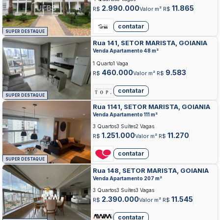
2.990.000
11.865
R$
Valor m² R$
contatar
SUPER DESTAQUE
Rua 141, SETOR MARISTA, GOIANIA
Venda Apartamento 48 m²
1 Quarto
1 Vaga
460.000
9.583
R$
Valor m² R$
contatar
SUPER DESTAQUE
Rua 1141, SETOR MARISTA, GOIANIA
Venda Apartamento 111 m²
3 Quartos
3 Suítes
2 Vagas
1.251.000
11.270
R$
Valor m² R$
contatar
SUPER DESTAQUE
Rua 148, SETOR MARISTA, GOIANIA
Venda Apartamento 207 m²
3 Quartos
3 Suítes
3 Vagas
2.390.000
11.545
R$
Valor m² R$
contatar