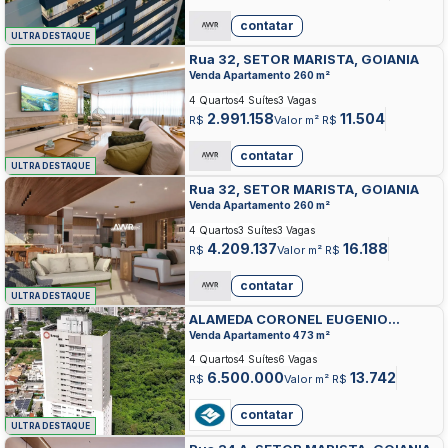
contatar
ULTRA DESTAQUE
Rua 32, SETOR MARISTA, GOIANIA
Venda Apartamento 260 m²
4 Quartos
4 Suítes
3 Vagas
2.991.158
11.504
R$
Valor m² R$
contatar
ULTRA DESTAQUE
Rua 32, SETOR MARISTA, GOIANIA
Venda Apartamento 260 m²
4 Quartos
3 Suítes
3 Vagas
4.209.137
16.188
R$
Valor m² R$
contatar
ULTRA DESTAQUE
ALAMEDA CORONEL EUGENIO
JARDIM, SETOR MARISTA, GOIANIA
Venda Apartamento 473 m²
4 Quartos
4 Suítes
6 Vagas
6.500.000
13.742
R$
Valor m² R$
contatar
ULTRA DESTAQUE