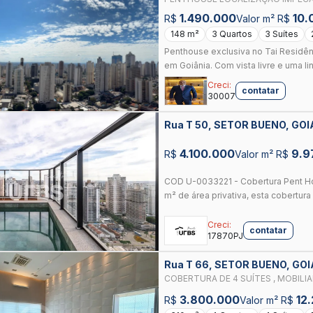
GOIÂNIA SHOPPING E A PRAÇA DA T
1.490.000
10.
R$
Valor m² R$
148 m²
3 Quartos
3 Suítes
Penthouse exclusiva no Tai Residênc
em Goiânia. Com vista livre e uma lin
Creci:
contatar
30007
Rua T 50, SETOR BUENO, GOI
4.100.000
9.9
R$
Valor m² R$
COD U-0033221 - Cobertura Pent Ho
m² de área privativa, esta cobertura 
Creci:
contatar
17870PJ
Rua T 66, SETOR BUENO, GO
COBERTURA DE 4 SUÍTES , MOBILIA
SETOR BUENO
3.800.000
12
R$
Valor m² R$