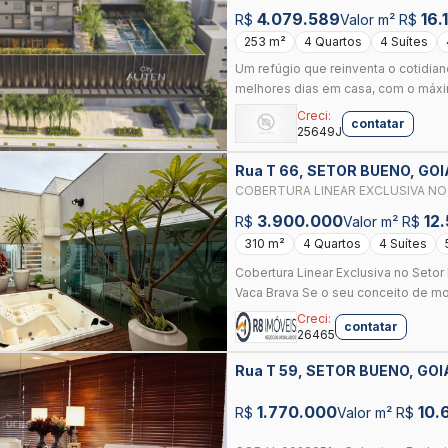
4.079.589
16.
R$
Valor m² R$
253 m²
4 Quartos
4 Suítes
Um refúgio que reinventa o cotidia
melhores dias em casa, com o máxim
Creci:
contatar
25649J
Rua T 66, SETOR BUENO, GO
COBERTURA LINEAR EXCLUSIVA NO 
DO PARQUE VACA BRAVA
3.900.000
12
R$
Valor m² R$
310 m²
4 Quartos
4 Suítes
Cobertura Linear Exclusiva no Seto
Vaca Brava Se o seu conceito de mo
Creci:
contatar
26465
Rua T 59, SETOR BUENO, GOI
1.770.000
10.
R$
Valor m² R$