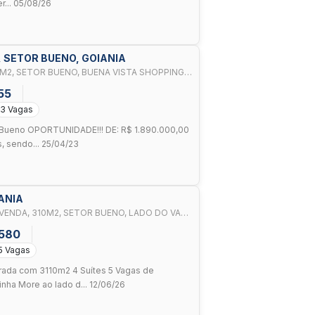
r... 05/08/26
, SETOR BUENO, GOIANIA
M2, SETOR BUENO, BUENA VISTA SHOPPING,
55
3 Vagas
r Bueno OPORTUNIDADE!!! DE: R$ 1.890.000,00
, sendo... 25/04/23
IANIA
VENDA, 310M2, SETOR BUENO, LADO DO VACA
.580
5 Vagas
rada com 3110m2 4 Suítes 5 Vagas de
ha More ao lado d... 12/06/26