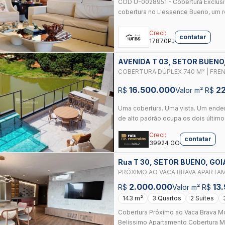
COD U-0028951 - Cobertura Exclus
cobertura no L'essence Bueno, um re
Creci:
contatar
17870PJ
AVENIDA T 03, SETOR BUENO
COBERTURA DÚPLEX 740 M² | FRE
SETOR BUENO
16.500.000
2
R$
Valor m² R$
Uma cobertura. Uma vista. Um ende
de alto padrão ocupa os dois último
Creci:
contatar
39924 GO
Rua T 30, SETOR BUENO, GOI
PRÓXIMO AO VACA BRAVA APARTAM
ASSINADOS.
2.000.000
13
R$
Valor m² R$
143 m²
3 Quartos
2 Suítes
Cobertura Próximo ao Vaca Brava M
Belíssimo Apartamento Cobertura Mob