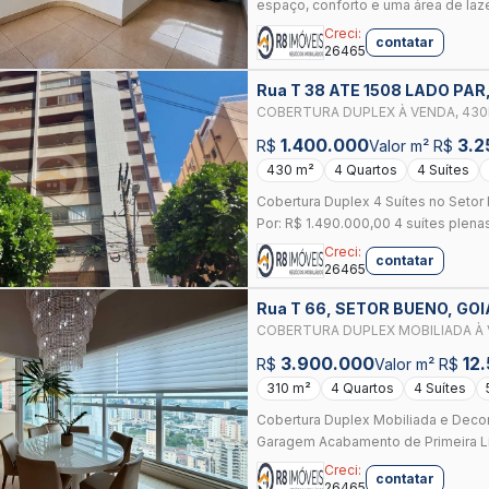
espaço, conforto e uma área de laze
Creci:
contatar
26465
Rua T 38 ATE 1508 LADO PAR
COBERTURA DUPLEX À VENDA, 430
VACA BRAVA
1.400.000
3.2
R$
Valor m² R$
430 m²
4 Quartos
4 Suítes
Cobertura Duplex 4 Suítes no Seto
Por: R$ 1.490.000,00 4 suítes plenas
Creci:
contatar
26465
Rua T 66, SETOR BUENO, GO
COBERTURA DUPLEX MOBILIADA À 
BRAVA
3.900.000
12
R$
Valor m² R$
310 m²
4 Quartos
4 Suítes
Cobertura Duplex Mobiliada e Deco
Garagem Acabamento de Primeira Lin
Creci:
contatar
26465