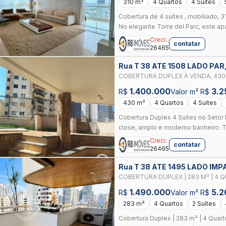
310 m²
4 Quartos
4 Suítes
Cobertura de 4 suítes , mobiliado, 
No elegante Torre del Parc, este apa
Creci:
contatar
26465
Rua T 38 ATE 1508 LADO PAR
COBERTURA DUPLEX À VENDA, 430
BRAVA, BUENO VISTA
1.400.000
3.2
R$
Valor m² R$
430 m²
4 Quartos
4 Suítes
Cobertura Duplex 4 Suítes no Setor
close, amplo e moderno banheiro. T
Creci:
contatar
26465
Rua T 38 ATE 1495 LADO IMP
COBERTURA DUPLEX | 283 M² | 4 QU
SETOR BUENO | GOIÂNIA-GO
1.490.000
5.2
R$
Valor m² R$
283 m²
4 Quartos
2 Suítes
Cobertura Duplex | 283 m² | 4 Quarto