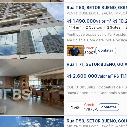
Rua T 53, SETOR BUENO, GOI
PENTHOUSE LOCALIZAÇÃO IMPECÁV
SHOPPING E A PRAÇA DA T - 23
1.490.000
10.
R$
Valor m² R$
144 m²
2 Quartos
2 Suítes
Penthouse exclusiva no Tai Residênc
em Goiânia. Com vista livre e posiçã
Creci:
contatar
30007
Rua T 71, SETOR BUENO, GOI
2.600.000
11.1
R$
Valor m² R$
COD U-0033982 - Cobertura de 4 Su
Brava Cobertura no Condomínio Atmo
Creci:
contatar
17870PJ
Rua T 53, SETOR BUENO, GOI
PENTHOUSE LOCALIZAÇÃO IMPECÁ