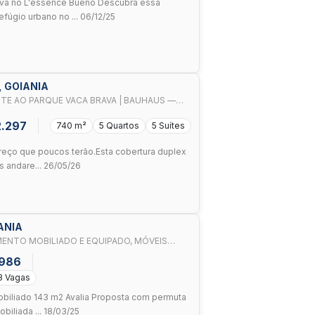
iva no L'essence Bueno Descubra essa
fúgio urbano no ... 06/12/25
, GOIANIA
NTE AO PARQUE VACA BRAVA | BAUHAUS —
2.297
740 m²
5 Quartos
5 Suítes
reço que poucos terão.Esta cobertura duplex
s andare... 26/05/26
ANIA
ENTO MOBILIADO E EQUIPADO, MÓVEIS
.986
3 Vagas
obiliado 143 m2 Avalia Proposta com permuta
iliada ... 18/03/25