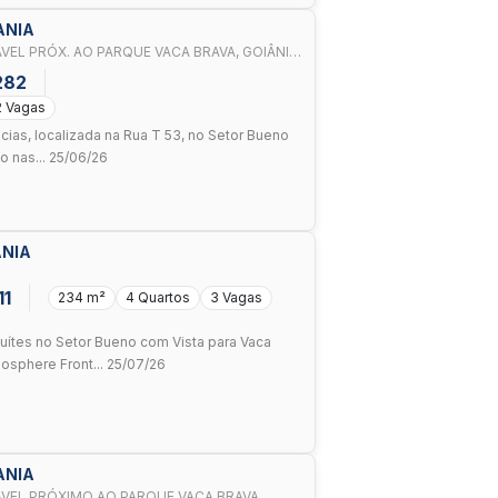
ANIA
EL PRÓX. AO PARQUE VACA BRAVA, GOIÂNIA
282
2 Vagas
ias, localizada na Rua T 53, no Setor Bueno
o nas... 25/06/26
ANIA
11
234 m²
4 Quartos
3 Vagas
ítes no Setor Bueno com Vista para Vaca
sphere Front... 25/07/26
ANIA
VEL PRÓXIMO AO PARQUE VACA BRAVA,