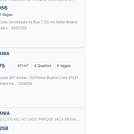
 - 23
056
2 Vagas
ias, localizada na Rua T 53, no Setor Bueno
da v... 31/07/26
ANIA
75
411 m²
4 Quartos
6 Vagas
use 30° Andar - Ed Prime Bueno Com 411,51
Pent Ho... 11/06/26
IANIA
DO, 310 M2, AO LADO PARQUE VACA BRAVA,
.258