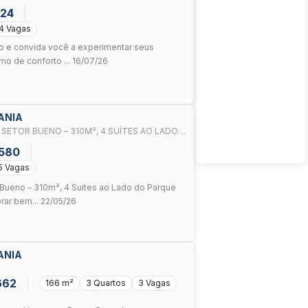
124
4 Vagas
no e convida você a experimentar seus
o de conforto ... 16/07/26
IANIA
SETOR BUENO – 310M², 4 SUÍTES AO LADO
.580
5 Vagas
r Bueno – 310m², 4 Suítes ao Lado do Parque
rar bem... 22/05/26
ANIA
662
166 m²
3 Quartos
3 Vagas