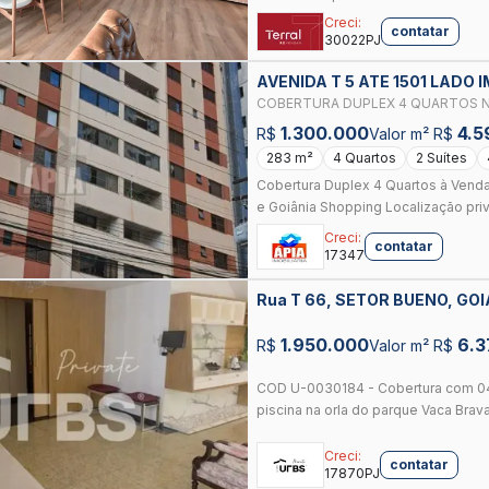
Creci:
contatar
30022PJ
AVENIDA T 5 ATE 1501 LADO 
COBERTURA DUPLEX 4 QUARTOS N
1.300.000
4.5
R$
Valor m² R$
283 m²
4 Quartos
2 Suítes
Cobertura Duplex 4 Quartos à Venda
e Goiânia Shopping Localização privi
Creci:
contatar
17347
Rua T 66, SETOR BUENO, GO
1.950.000
6.3
R$
Valor m² R$
COD U-0030184 - Cobertura com 04
piscina na orla do parque Vaca Brav
Creci:
contatar
17870PJ