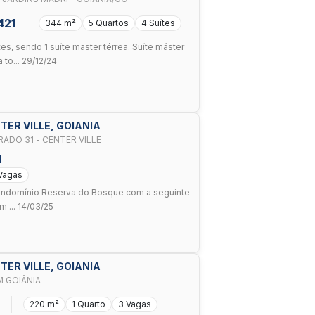
421
344 m²
5 Quartos
4 Suítes
es, sendo 1 suíte master térrea. Suíte máster
to... 29/12/24
TER VILLE, GOIANIA
ADO 31 - CENTER VILLE
1
Vagas
ondomínio Reserva do Bosque com a seguinte
m ... 14/03/25
TER VILLE, GOIANIA
M GOIÂNIA
220 m²
1 Quarto
3 Vagas