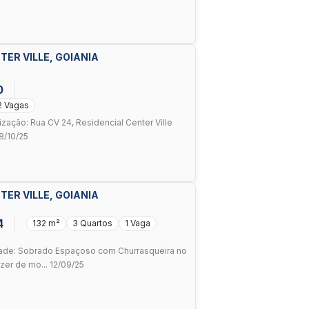
TER VILLE, GOIANIA
0
2 Vagas
ização: Rua CV 24, Residencial Center Ville
08/10/25
TER VILLE, GOIANIA
4
132 m²
3 Quartos
1 Vaga
ade: Sobrado Espaçoso com Churrasqueira no
er de mo... 12/09/25