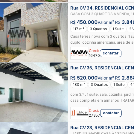
Rua CV 34, RESIDENCIAL CEN
CASA COM 3 QUARTOS À VENDA, 11
VILLE - GOIÂNIA/GO
450.000
3.84
R$
Valor m² R$
117 m²
3 Quartos
1 Suíte
2 
Casa térrea nova com 3 quartos, 1 su
duplo, cozinha americana, área de se
Creci:
contatar
16470
Rua CV 35, RESIDENCIAL CEN
520.000
2.88
R$
Valor m² R$
180 m²
3 Quartos
1 Suíte
4
com 3/4, 1 suíte, sala, cozinha, jar
casa completa em armários TRATAR
Creci:
contatar
27357
Rua CV 23, RESIDENCIAL CEN
, JARDINS MADRI CASA À VENDA NO