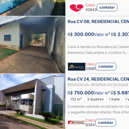
Creci:
contatar
42643
Rua CV 08, RESIDENCIAL CEN
300.000
2.30
R$
Valor m² R$
Casa à Venda no Residencial Center 
Banheiros Sala ampla e cozinha fu...
Creci:
contatar
12685
Rua CV 24, RESIDENCIAL CEN
RESIDENCIAL RESERVA DO BOSQUE
RESIDENCIAL CENTER VILLE - GOIÂ
750.000
5.68
R$
Valor m² R$
132 m²
3 Quartos
1 Suíte
1 
Excelente sobrado localizado no 
a seguinte divisão interna: Piso infe
Creci:
contatar
9394