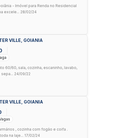
iânia - Imóvel para Renda no Residencial
a excele... 28/02/24
TER VILLE, GOIANIA
0
Vaga
to 60/60, sala, cozinha, escaninho, lavabo,
 sepa... 24/09/22
TER VILLE, GOIANIA
0
 Vagas
armários , cozinha com fogão e coifa .
da na laje... 17/02/24