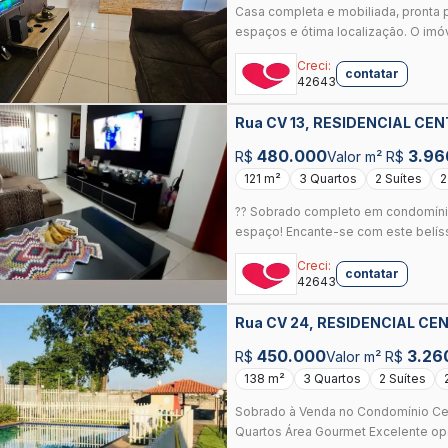
Casa completa e mobiliada, pronta 
espaços e ótima localização. O imóv
Creci:
contatar
42643
Rua CV 13, RESIDENCIAL CEN
480.000
3.96
R$
Valor m² R$
121 m²
3 Quartos
2 Suítes
2
?? Sobrado completo em condomínio
espaço! Encante-se com este belís
Creci:
contatar
42643
Rua CV 24, RESIDENCIAL CEN
450.000
3.26
R$
Valor m² R$
138 m²
3 Quartos
2 Suítes
Sobrado à Venda no Condomínio Cent
Quartos Área Gourmet Excelente opo