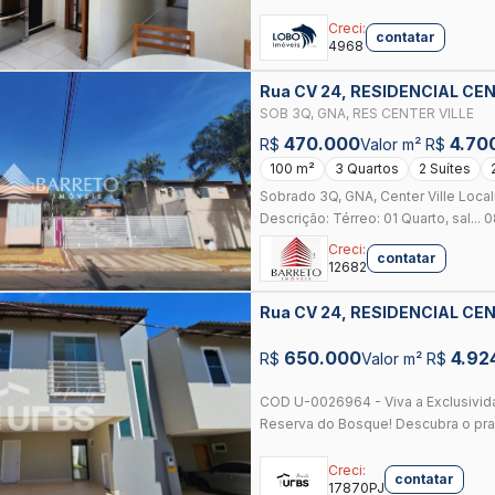
Creci:
contatar
4968
Rua CV 24, RESIDENCIAL CEN
SOB 3Q, GNA, RES CENTER VILLE
470.000
4.70
R$
Valor m² R$
100 m²
3 Quartos
2 Suítes
Sobrado 3Q, GNA, Center Ville Local
Descrição: Térreo: 01 Quarto, sal... 
Creci:
contatar
12682
Rua CV 24, RESIDENCIAL CEN
650.000
4.92
R$
Valor m² R$
COD U-0026964 - Viva a Exclusivid
Reserva do Bosque! Descubra o praz
Creci:
contatar
17870PJ