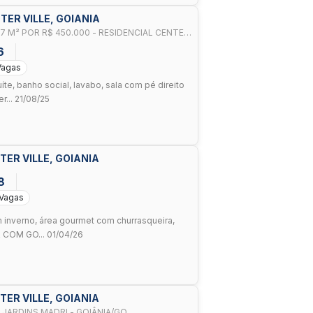
TER VILLE, GOIANIA
7 M² POR R$ 450.000 - RESIDENCIAL CENTER
6
Vagas
íte, banho social, lavabo, sala com pé direito
r... 21/08/25
TER VILLE, GOIANIA
8
 Vagas
dim inverno, área gourmet com churrasqueira,
 COM GO... 01/04/26
TER VILLE, GOIANIA
 JARDINS MADRI - GOIÂNIA/GO