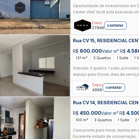
Oportunidade de Investimento em Go
Center Ville! Você está buscando um
Creci:
contatar
27996
Rua CV 15, RESIDENCIAL CEN
600.000
4.58
R$
Valor m² R$
131 m²
3 Quartos
1 Suíte
1 
Sobrado 3 quartos 1 suite, porcelana
espaço para Closet, área de serviço
Creci:
contatar
4968
Rua CV 14, RESIDENCIAL CEN
450.000
4.50
R$
Valor m² R$
100 m²
3 Quartos
1 Suíte
2
Casa pronta para morar, repleta em 
Excelente estado de conservação , to