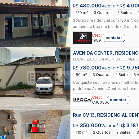
480.000
4.00
R$
Valor m² R$
120 m²
3 Quartos
2 Suítes
Sobrado residencial com 120 m², co
armários e box em blindex, 3 quartos
Creci:
contatar
1989
AVENIDA CENTER, RESIDENCI
LOCALIZADO EM AVENIDA COMERCIA
780.000
9.75
R$
Valor m² R$
80 m²
3 Quartos
1 Suíte
3 
Conquiste seu novo lar na melhor loc
padrão na Avenida Center, no bairro
Creci:
contatar
CJ6036
Rua CV 13, RESIDENCIAL CEN
350.000
3.181
R$
Valor m² R$
110 m²
2 Quartos
2 Suítes
3