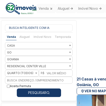
Venda
Aluguel
Imóvel Novo
BUSCA INTELIGENTE COM IA
Venda
Aluguel
Imóvel Novo
Temporada
CASA
GO
GOIANIA
RESIDENCIAL CENTER VILLE
QUARTO (TODOS)
R$
21 Casas à vend
Goiânia, GO
Aceita Permuta
VER NO MA
PESQUISAR