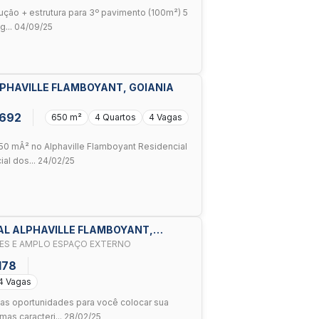
ução + estrutura para 3º pavimento (100m²) 5
g... 04/09/25
LPHAVILLE FLAMBOYANT, GOIANIA
.692
650 m²
4 Quartos
4 Vagas
0 mÂ² no Alphaville Flamboyant Residencial
al dos... 24/02/25
AL ALPHAVILLE FLAMBOYANT,
TES E AMPLO ESPAÇO EXTERNO
178
4 Vagas
tas oportunidades para você colocar sua
as caracteri... 28/02/25