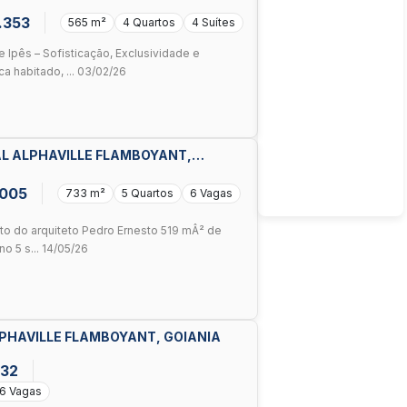
O EM UM PROJETO EXCLUSIVO
.353
565 m²
4 Quartos
4 Suítes
e Ipês – Sofisticação, Exclusividade e
 habitado, ... 03/02/26
AL ALPHAVILLE FLAMBOYANT,
.005
733 m²
5 Quartos
6 Vagas
eto do arquiteto Pedro Ernesto 519 mÂ² de
o 5 s... 14/05/26
LPHAVILLE FLAMBOYANT, GOIANIA
232
6 Vagas