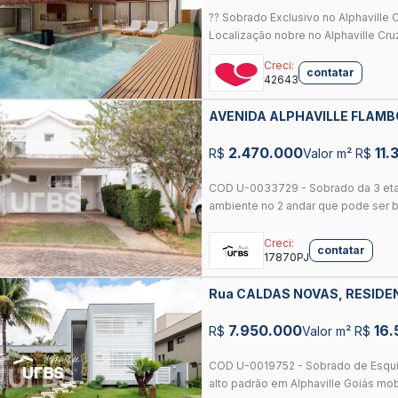
?? Sobrado Exclusivo no Alphaville C
Localização nobre no Alphaville Cruz
Creci:
contatar
42643
AVENIDA ALPHAVILLE FLAMB
FLAMBOYANT, GOIANIA
2.470.000
11.
R$
Valor m² R$
COD U-0033729 - Sobrado da 3 eta
ambiente no 2 andar que pode ser b
Creci:
contatar
17870PJ
Rua CALDAS NOVAS, RESIDE
GOIANIA
7.950.000
16.
R$
Valor m² R$
COD U-0019752 - Sobrado de Esquin
alto padrão em Alphaville Goiás mobi