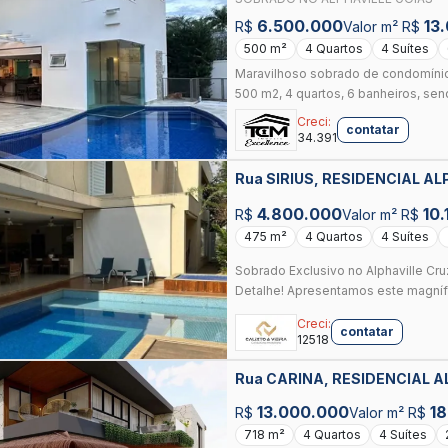
6.500.000
13
R$
Valor m² R$
500 m²
4 Quartos
4 Suítes
Maravilhoso sobrado de condomínio
500 m2, 4 quartos, 6 banheiros, send
Creci:
contatar
34.391
Rua SIRIUS, RESIDENCIAL A
4.800.000
10.
R$
Valor m² R$
475 m²
4 Quartos
4 Suítes
Sobrado Exclusivo no Alphaville Cr
Detalhe! Apresentamos este magnífi
Creci:
contatar
12518
Rua CARINA, RESIDENCIAL 
13.000.000
18
R$
Valor m² R$
718 m²
4 Quartos
4 Suítes