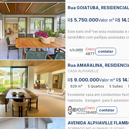
Rua GOIATUBA, RESIDENCIA
5.750.000
14.
R$
Valor m² R$
Este belo imÃ³vel esta mobiliado 
tambÃ©m com peÃ§as assinadas com
Creci:
contatar
4877
Rua AMARALINA, RESIDENCI
GOIANIA
CASA ALPHAVILLE
9.000.000
14
R$
Valor m² R$
629 m²
5 Quartos
5 Suítes
Excelente casa em condomínio fech
habitada. Garagem para 5 automóve
Creci:
contatar
26465
AVENIDA ALPHAVILLE FLAMB
FLAMBOYANT, GOIANIA
SOBRADO NO ALPHAVILLE GOIÁS