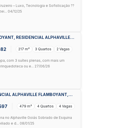
ruzeiro – Luxo, Tecnologia e Sofisticação ??
ei... 04/12/25
OYANT, RESIDENCIAL ALPHAVILLE
382
217 m²
3 Quartos
2 Vagas
pa, com 3 suítes plenas, com mais um
rinquedoteca ou e... 27/06/26
NCIAL ALPHAVILLE FLAMBOYANT,
597
479 m²
4 Quartos
4 Vagas
a no Alphaville Goiás Sobrado de Esquina
liado e d... 08/01/25