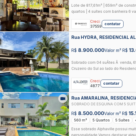
Lote de 817,61m² | 659m² de constr
quartos | 4 suítes com banheira 6 va
Creci:
contatar
37559
Rua HYDRA, RESIDENCIAL A
8.900.000
13
R$
Valor m² R$
Sobrado com 04 suÃ­tes Ã venda, 65
Cruzeiro do Sul ao lado do Residenci
Creci:
contatar
4877
Rua AMARALINA, RESIDENCI
GOIANIA
SOBRADO DE ESQUINA COM 5 SUI
8.500.000
15.
R$
Valor m² R$
560 m²
5 Quartos
5 Suítes
Esse sobrado Alphaville possui mui
personalidade Vamos destacar algum