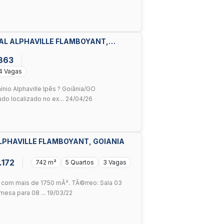
IAL ALPHAVILLE FLAMBOYANT,
.863
4 Vagas
nio Alphaville Ipês ? Goiânia/GO
o localizado no ex... 24/04/26
ALPHAVILLE FLAMBOYANT, GOIANIA
.172
742 m²
5 Quartos
3 Vagas
 com mais de 1750 mÂ². TÃ©rreo: Sala 03
esa para 08 ... 19/03/22