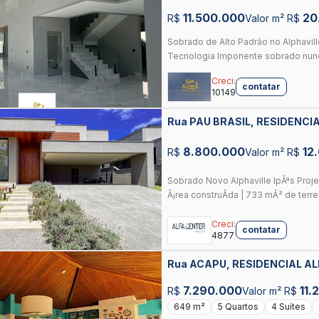
DESIGN, TECNOLOGIA E CONFORT
11.500.000
20
R$
Valor m² R$
Sobrado de Alto Padrão no Alphavill
Tecnologia Imponente sobrado nunca
Creci:
contatar
10149
Rua PAU BRASIL, RESIDENCI
GOIANIA
8.800.000
12
R$
Valor m² R$
Sobrado Novo Alphaville IpÃªs Proj
Ã¡rea construÃ­da | 733 mÂ² de terren
Creci:
contatar
4877
Rua ACAPU, RESIDENCIAL A
7.290.000
11.
R$
Valor m² R$
649 m²
5 Quartos
4 Suítes