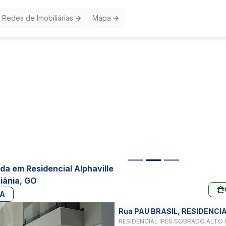
Redes de Imobiliárias
Mapa
da em Residencial Alphaville
iânia, GO
PA
Rua PAU BRASIL, RESIDENCI
GOIANIA
RESIDENCIAL IPÊS SOBRADO ALTO PADRÃO NO ALPHAVILLE IPÊS: UNINDO