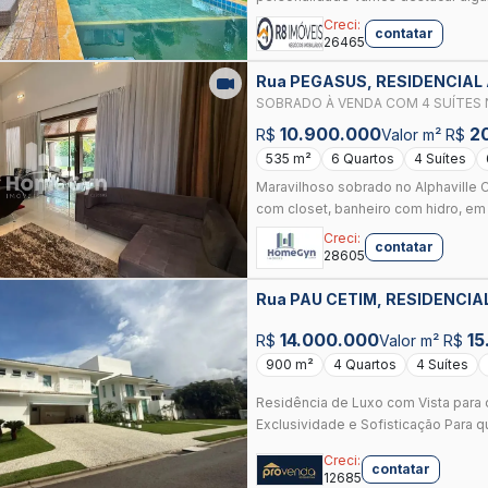
Creci:
contatar
26465
Rua PEGASUS, RESIDENCIAL
SOBRADO À VENDA COM 4 SUÍTES 
GOIÂNIA GO.
10.900.000
2
R$
Valor m² R$
535 m²
6 Quartos
4 Suítes
Maravilhoso sobrado no Alphaville C
com closet, banheiro com hidro, em t
Creci:
contatar
28605
Rua PAU CETIM, RESIDENCIA
14.000.000
15
R$
Valor m² R$
900 m²
4 Quartos
4 Suítes
Residência de Luxo com Vista para 
Exclusividade e Sofisticação Para q
Creci:
contatar
12685