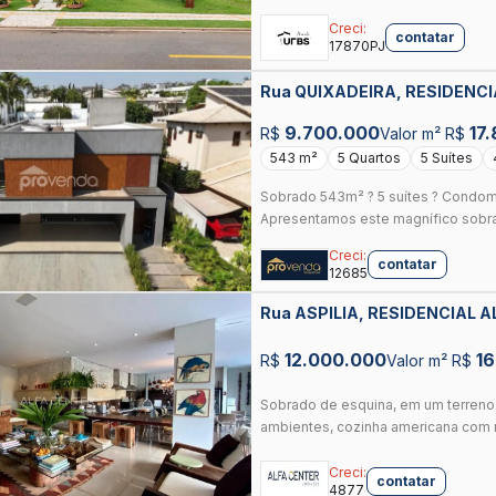
Creci:
contatar
17870PJ
Rua QUIXADEIRA, RESIDENC
GOIANIA
9.700.000
17
R$
Valor m² R$
543 m²
5 Quartos
5 Suítes
Sobrado 543m² ? 5 suítes ? Condomí
Apresentamos este magnífico sobrad
Creci:
contatar
12685
Rua ASPILIA, RESIDENCIAL 
12.000.000
16
R$
Valor m² R$
Sobrado de esquina, em um terreno
ambientes, cozinha americana com m
Creci:
contatar
4877