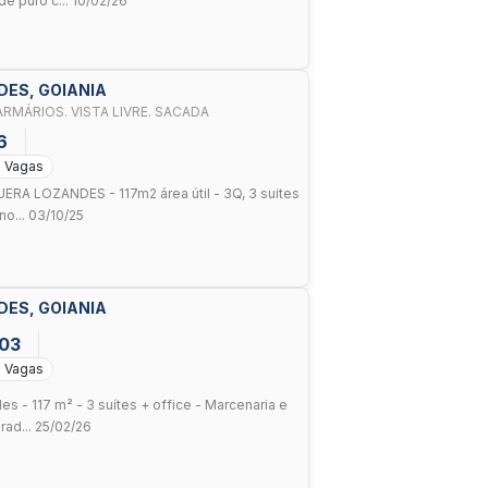
 puro c... 10/02/26
DES, GOIANIA
ANDAR ALTO. ARMÁRIOS. VISTA LIVRE. SACADA
6
2 Vagas
A LOZANDES - 117m2 área útil - 3Q, 3 suites
no... 03/10/25
DES, GOIANIA
03
2 Vagas
s - 117 m² - 3 suítes + office - Marcenaria e
ad... 25/02/26