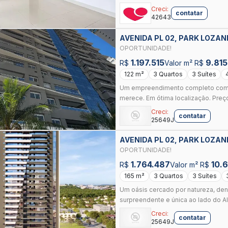
Creci:
contatar
42643
AVENIDA PL 02, PARK LOZAN
OPORTUNIDADE!
1.197.515
9.815
R$
Valor m² R$
122 m²
3 Quartos
3 Suítes
Um empreendimento completo com t
merece. Em ótima localização. Preço
Creci:
contatar
25649J
AVENIDA PL 02, PARK LOZAN
OPORTUNIDADE!
1.764.487
10.
R$
Valor m² R$
165 m²
3 Quartos
3 Suítes
Um oásis cercado por natureza, den
surpreendente e única ao lado do Alp
Creci:
contatar
25649J