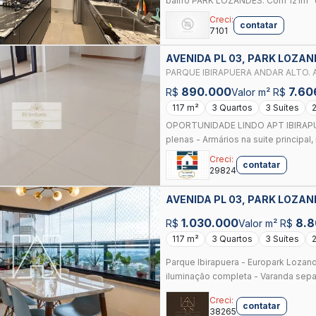
bairro PARK LOZANDES. Com 121m² de
Creci:
contatar
7101
AVENIDA PL 03, PARK LOZAN
PARQUE IBIRAPUERA 
890.000
7.60
R$
Valor m² R$
117 m²
3 Quartos
3 Suítes
OPORTUNIDADE LINDO APT IBIRAPUER
plenas - Armários na suite principal, 
Creci:
contatar
29824
AVENIDA PL 03, PARK LOZAN
1.030.000
8.8
R$
Valor m² R$
117 m²
3 Quartos
3 Suítes
Parque Ibirapuera - Europark Lozande
iluminação completa - Varanda separ
Creci:
contatar
38265