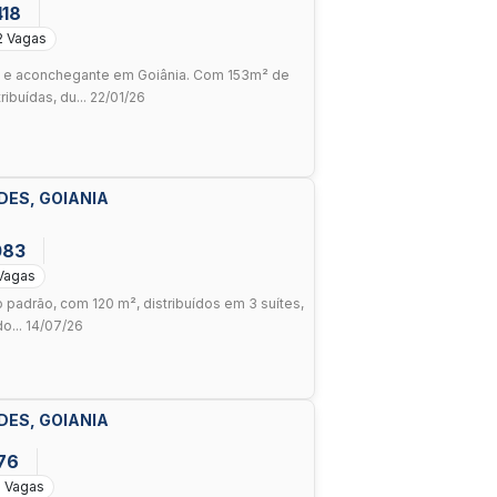
418
2 Vagas
 e aconchegante em Goiânia. Com 153m² de
ibuídas, du... 22/01/26
DES, GOIANIA
083
Vagas
 padrão, com 120 m², distribuídos em 3 suítes,
do... 14/07/26
DES, GOIANIA
76
2 Vagas