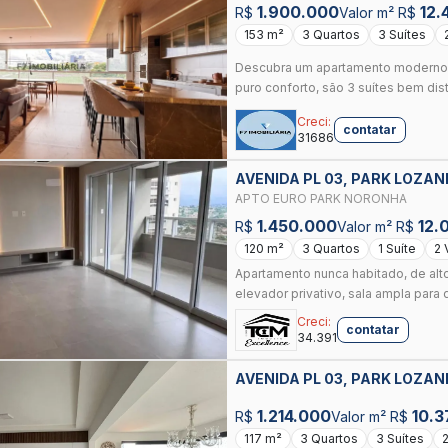
1.900.000
12.
R$
Valor m² R$
153 m²
3 Quartos
3 Suítes
Descubra um apartamento moderno
puro conforto, são 3 suítes bem distr
Creci:
contatar
31686
AVENIDA PL 03, PARK LOZAN
APTO EURO PARK NORONHA
1.450.000
12.
R$
Valor m² R$
120 m²
3 Quartos
1 Suíte
2 
Apartamento nunca habitado, de alto
elevador privativo, sala ampla para 
Creci:
contatar
34.391
AVENIDA PL 03, PARK LOZAN
1.214.000
10.3
R$
Valor m² R$
117 m²
3 Quartos
3 Suítes