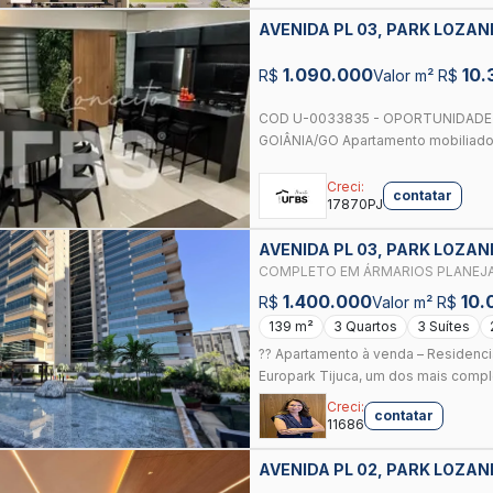
AVENIDA PL 03, PARK LOZAN
1.090.000
10.
R$
Valor m² R$
COD U-0033835 - OPORTUNIDADE 
GOIÂNIA/GO Apartamento mobiliado 
Creci:
contatar
17870PJ
AVENIDA PL 03, PARK LOZAN
COMPLETO EM ÁRMARIOS PLANEJ
1.400.000
10.
R$
Valor m² R$
139 m²
3 Quartos
3 Suítes
?? Apartamento à venda – Residenci
Europark Tijuca, um dos mais compl
Creci:
contatar
11686
AVENIDA PL 02, PARK LOZAN