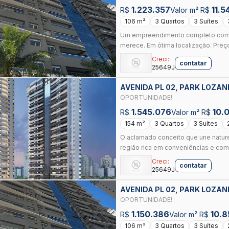
1.223.357
11.5
R$
Valor m² R$
106 m²
3 Quartos
3 Suítes
Um empreendimento completo com t
merece. Em ótima localização. Preço
Creci:
contatar
25649J
AVENIDA PL 02, PARK LOZAN
OPORTUNIDADE!
1.545.076
10.
R$
Valor m² R$
154 m²
3 Quartos
3 Suítes
O aclamado conceito que une nature
região rica em conveniências e com
Creci:
contatar
25649J
AVENIDA PL 02, PARK LOZAN
OPORTUNIDADE!
1.150.386
10.8
R$
Valor m² R$
106 m²
3 Quartos
3 Suítes