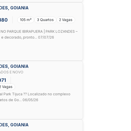
DES, GOIANIA
380
105 m²
3 Quartos
2 Vagas
NO PARQUE IBIRAPUERA | PARK LOZANDES –
e decorado, pronto... 07/07/26
DES, GOIANIA
ADOS E NOVO
071
2 Vagas
al Park Tijuca ?? Localizado no complexo
etos de Go... 06/05/26
DES, GOIANIA