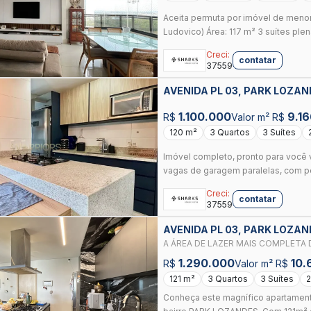
Aceita permuta por imóvel de menor
Ludovico) Área: 117 m² 3 suítes plen
Creci:
contatar
37559
AVENIDA PL 03, PARK LOZAN
1.100.000
9.1
R$
Valor m² R$
120 m²
3 Quartos
3 Suítes
Imóvel completo, pronto para você v
vagas de garagem paralelas, com po
Creci:
contatar
37559
AVENIDA PL 03, PARK LOZAN
A ÁREA DE LAZER MAIS COMPLETA D
DE GOIÂNIA, ALPHAVILLE
1.290.000
10.
R$
Valor m² R$
121 m²
3 Quartos
3 Suítes
2
Conheça este magnífico apartamento