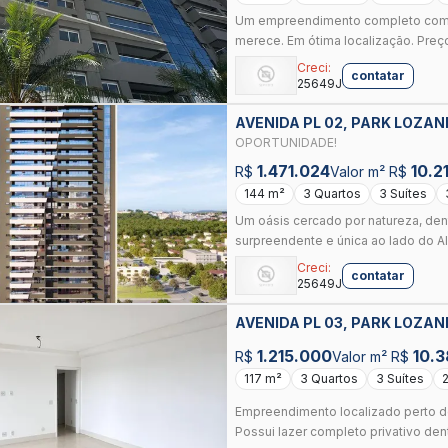
Um empreendimento completo com t
merece. Em ótima localização. Preço
Creci:
contatar
25649J
AVENIDA PL 02, PARK LOZAN
OPORTUNIDADE!
1.471.024
10.2
R$
Valor m² R$
144 m²
3 Quartos
3 Suítes
Um oásis cercado por natureza, den
surpreendente e única ao lado do Alp
Creci:
contatar
25649J
AVENIDA PL 03, PARK LOZAN
1.215.000
10.
R$
Valor m² R$
117 m²
3 Quartos
3 Suítes
Empreendimento localizado perto do
Possui lazer completo privativo dent