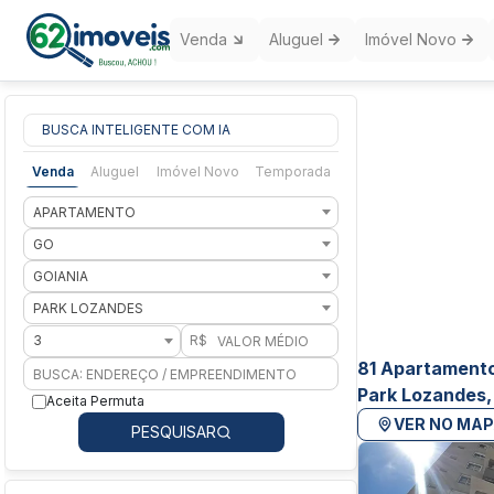
Venda
Aluguel
Imóvel Novo
BUSCA INTELIGENTE COM IA
Venda
Aluguel
Imóvel Novo
Temporada
APARTAMENTO
GO
GOIANIA
PARK LOZANDES
3
R$
81 Apartamento
Park Lozandes,
Aceita Permuta
VER NO MA
PESQUISAR