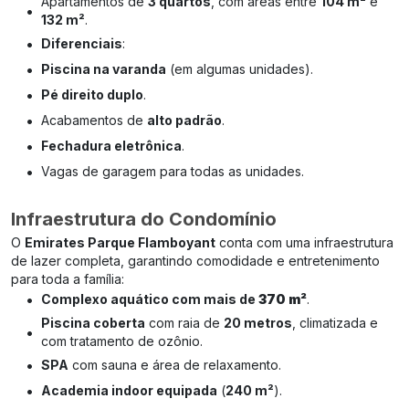
Apartamentos de
3 quartos
, com áreas entre
104 m²
e
•
132 m²
.
•
Diferenciais
:
•
Piscina na varanda
(em algumas unidades).
•
Pé direito duplo
.
•
Acabamentos de
alto padrão
.
•
Fechadura eletrônica
.
•
Vagas de garagem para todas as unidades.
Infraestrutura do Condomínio
O
Emirates Parque Flamboyant
conta com uma infraestrutura
de lazer completa, garantindo comodidade e entretenimento
para toda a família:
•
Complexo aquático com mais de
370 m²
.
Piscina coberta
com raia de
20 metros
, climatizada e
•
com tratamento de ozônio.
•
SPA
com sauna e área de relaxamento.
•
Academia indoor equipada
(
240 m²
).