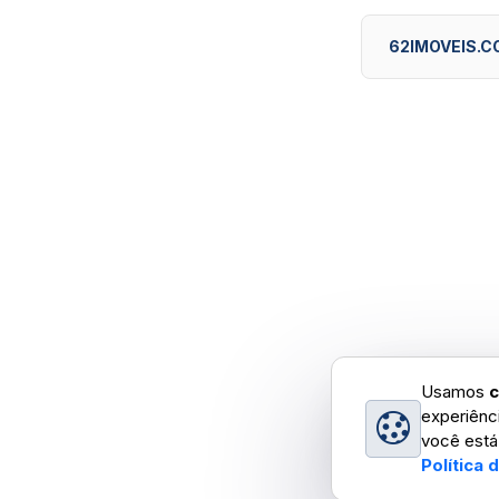
62IMOVEIS.C
Usamos
c
experiênc
você está
Política 