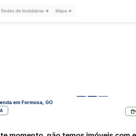
Redes de Imobiliárias
Mapa
 venda em Formosa, GO
PA
te momento, não temos imóveis com 