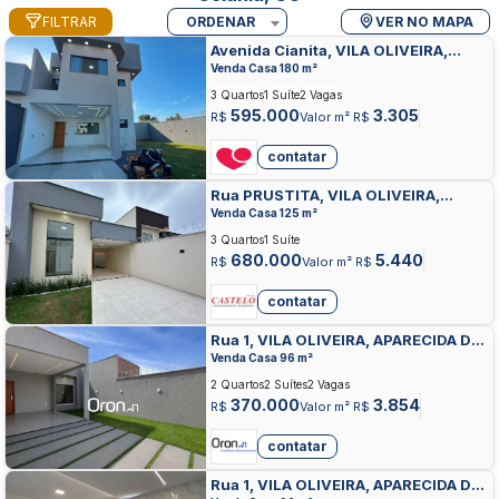
FILTRAR
ORDENAR
VER NO MAPA
Avenida Cianita, VILA OLIVEIRA,
APARECIDA DE GOIANIA
Venda Casa 180 m²
3 Quartos
1 Suíte
2 Vagas
595.000
3.305
R$
Valor m² R$
contatar
Rua PRUSTITA, VILA OLIVEIRA,
APARECIDA DE GOIANIA
Venda Casa 125 m²
3 Quartos
1 Suíte
680.000
5.440
R$
Valor m² R$
contatar
Rua 1, VILA OLIVEIRA, APARECIDA DE
GOIANIA
Venda Casa 96 m²
2 Quartos
2 Suítes
2 Vagas
370.000
3.854
R$
Valor m² R$
contatar
Rua 1, VILA OLIVEIRA, APARECIDA DE