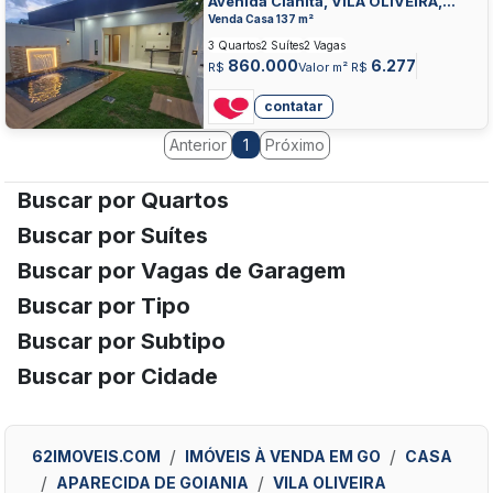
Avenida Cianita, VILA OLIVEIRA,
APARECIDA DE GOIANIA
Venda Casa 137 m²
3 Quartos
2 Suítes
2 Vagas
860.000
6.277
R$
Valor m² R$
contatar
Anterior
Próximo
1
Buscar por Quartos
Buscar por Suítes
Buscar por Vagas de Garagem
Buscar por Tipo
Buscar por Subtipo
Buscar por Cidade
62IMOVEIS.COM
IMÓVEIS À VENDA EM GO
CASA
APARECIDA DE GOIANIA
VILA OLIVEIRA