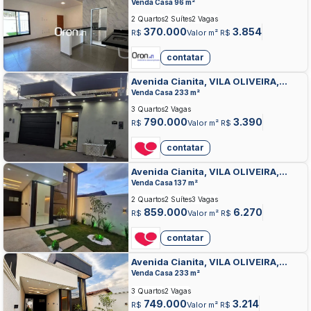
GOIANIA
Venda Casa 96 m²
2 Quartos
2 Suítes
2 Vagas
370.000
3.854
R$
Valor m² R$
contatar
Avenida Cianita, VILA OLIVEIRA,
APARECIDA DE GOIANIA
Venda Casa 233 m²
3 Quartos
2 Vagas
790.000
3.390
R$
Valor m² R$
contatar
Avenida Cianita, VILA OLIVEIRA,
APARECIDA DE GOIANIA
Venda Casa 137 m²
2 Quartos
2 Suítes
3 Vagas
859.000
6.270
R$
Valor m² R$
contatar
Avenida Cianita, VILA OLIVEIRA,
APARECIDA DE GOIANIA
Venda Casa 233 m²
3 Quartos
2 Vagas
749.000
3.214
R$
Valor m² R$