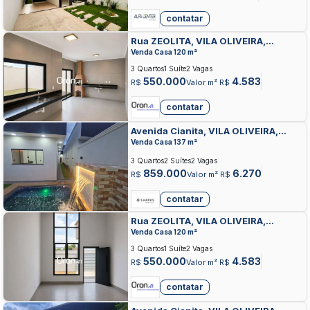
contatar
Rua ZEOLITA, VILA OLIVEIRA,
APARECIDA DE GOIANIA
Venda Casa 120 m²
3 Quartos
1 Suíte
2 Vagas
550.000
4.583
R$
Valor m² R$
contatar
Avenida Cianita, VILA OLIVEIRA,
APARECIDA DE GOIANIA
Venda Casa 137 m²
3 Quartos
2 Suítes
2 Vagas
859.000
6.270
R$
Valor m² R$
contatar
Rua ZEOLITA, VILA OLIVEIRA,
APARECIDA DE GOIANIA
Venda Casa 120 m²
3 Quartos
1 Suíte
2 Vagas
550.000
4.583
R$
Valor m² R$
contatar