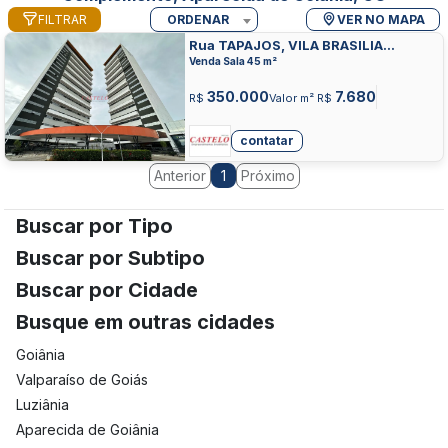
FILTRAR
ORDENAR
VER NO MAPA
Rua TAPAJOS, VILA BRASILIA
COMPLEMENTO, APARECIDA DE
Venda Sala 45 m²
GOIANIA
350.000
7.680
R$
Valor m² R$
contatar
Anterior
Próximo
1
Buscar por Tipo
Buscar por Subtipo
Buscar por Cidade
Busque em outras cidades
Goiânia
Valparaíso de Goiás
Luziânia
Aparecida de Goiânia