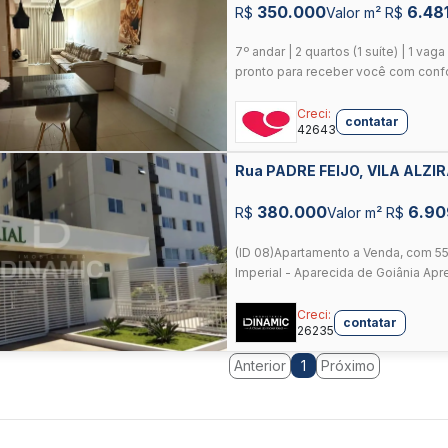
350.000
6.48
R$
Valor m² R$
7º andar | 2 quartos (1 suíte) | 1 va
pronto para receber você com confor
Creci:
contatar
42643
Rua PADRE FEIJO, VILA ALZI
380.000
6.90
R$
Valor m² R$
(ID 08)Apartamento a Venda, com 5
Imperial - Aparecida de Goiânia Ap
Creci:
contatar
26235
Anterior
Próximo
1