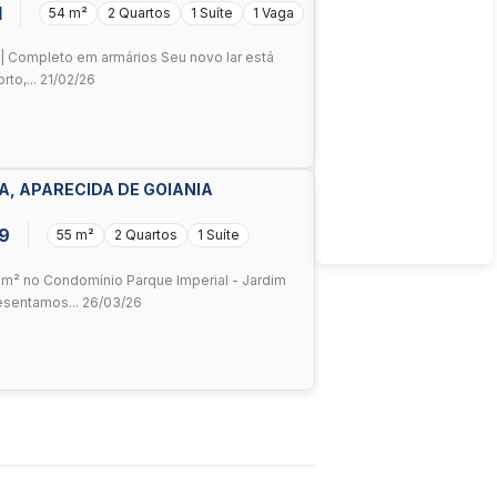
1
54 m²
2 Quartos
1 Suíte
1 Vaga
ga | Completo em armários Seu novo lar está
to,... 21/02/26
RA, APARECIDA DE GOIANIA
9
55 m²
2 Quartos
1 Suíte
5m² no Condomínio Parque Imperial - Jardim
resentamos... 26/03/26