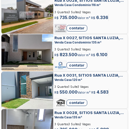
Rua X 0028, SITIOS SANTA LUZIA,
APARECIDA DE GOIANIA
Venda Casa Condominio 116 m²
3 Quartos
3 Suítes
2 Vagas
735.000
6.336
R$
Valor m² R$
contatar
Rua X 0027, SITIOS SANTA LUZIA,
APARECIDA DE GOIANIA
Venda Casa Condominio 135 m²
3 Quartos
3 Suítes
2 Vagas
823.500
6.100
R$
Valor m² R$
contatar
Rua X 0031, SITIOS SANTA LUZIA,
APARECIDA DE GOIANIA
Venda Casa 120 m²
3 Quartos
1 Suíte
3 Vagas
550.000
4.583
R$
Valor m² R$
contatar
Rua X 0028, SITIOS SANTA LUZIA,
APARECIDA DE GOIANIA
Venda Casa 135 m²
3 Quartos
3 Suítes
2 Vagas