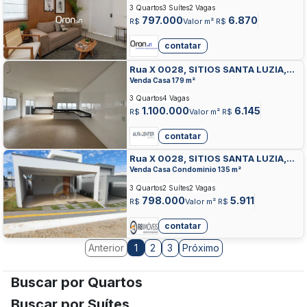
3 Quartos
3 Suítes
2 Vagas
797.000
6.870
R$
Valor m² R$
contatar
Rua X 0028, SITIOS SANTA LUZIA,
APARECIDA DE GOIANIA
Venda Casa 179 m²
3 Quartos
4 Vagas
1.100.000
6.145
R$
Valor m² R$
contatar
Rua X 0028, SITIOS SANTA LUZIA,
APARECIDA DE GOIANIA
Venda Casa Condominio 135 m²
3 Quartos
2 Suítes
2 Vagas
798.000
5.911
R$
Valor m² R$
contatar
Anterior
2
3
Próximo
1
Buscar por Quartos
Buscar por Suítes