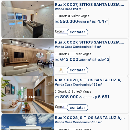
Rua X 0027, SITIOS SANTA LUZIA,
APARECIDA DE GOIANIA
Venda Casa 123 m²
3 Quartos
1 Suíte
2 Vagas
550.000
4.471
R$
Valor m² R$
contatar
Rua X 0027, SITIOS SANTA LUZIA,
APARECIDA DE GOIANIA
Venda Casa Condominio 116 m²
3 Quartos
3 Suítes
2 Vagas
643.000
5.543
R$
Valor m² R$
contatar
Rua X 0028, SITIOS SANTA LUZIA,
APARECIDA DE GOIANIA
Venda Casa Condominio 135 m²
3 Quartos
3 Suítes
3 Vagas
898.000
6.651
R$
Valor m² R$
contatar
Rua X 0028, SITIOS SANTA LUZIA,
APARECIDA DE GOIANIA
Venda Casa Condominio 135 m²