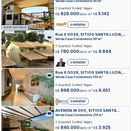
APARECIDA DE GOIANIA
Venda Casa Condominio 161 m²
3 Quartos
3 Suítes
2 Vagas
828.000
5.142
R$
Valor m² R$
contatar
SUPER DESTAQUE
Rua X 0028, SITIOS SANTA LUZIA,
APARECIDA DE GOIANIA
Venda Casa Condominio 161 m²
3 Quartos
3 Suítes
2 Vagas
780.000
4.844
R$
Valor m² R$
contatar
Rua X 0028, SITIOS SANTA LUZIA,
APARECIDA DE GOIANIA
Venda Casa Condominio 135 m²
3 Quartos
3 Suítes
3 Vagas
898.000
6.651
R$
Valor m² R$
contatar
AVENIDA W 005, SITIOS SANTA
LUZIA, APARECIDA DE GOIANIA
Venda Casa Condominio 214 m²
3 Quartos
3 Suítes
2 Vagas
840.000
3.925
R$
Valor m² R$