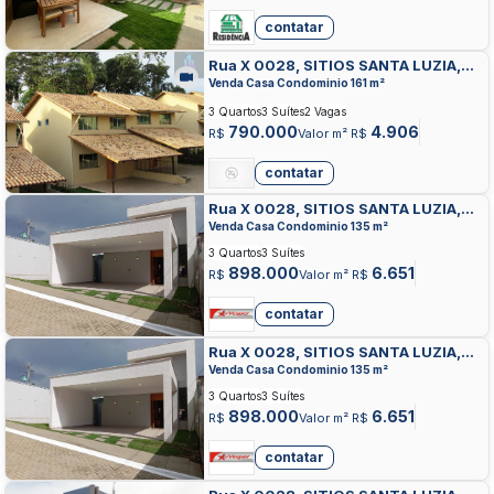
contatar
Rua X 0028, SITIOS SANTA LUZIA,
APARECIDA DE GOIANIA
Venda Casa Condominio 161 m²
3 Quartos
3 Suítes
2 Vagas
790.000
4.906
R$
Valor m² R$
contatar
Rua X 0028, SITIOS SANTA LUZIA,
APARECIDA DE GOIANIA
Venda Casa Condominio 135 m²
3 Quartos
3 Suítes
898.000
6.651
R$
Valor m² R$
contatar
Rua X 0028, SITIOS SANTA LUZIA,
APARECIDA DE GOIANIA
Venda Casa Condominio 135 m²
3 Quartos
3 Suítes
898.000
6.651
R$
Valor m² R$
contatar