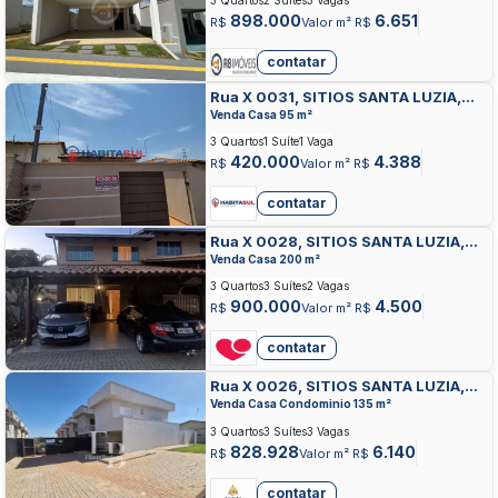
3 Quartos
2 Suítes
3 Vagas
898.000
6.651
R$
Valor m² R$
contatar
Rua X 0031, SITIOS SANTA LUZIA,
APARECIDA DE GOIANIA
Venda Casa 95 m²
3 Quartos
1 Suíte
1 Vaga
420.000
4.388
R$
Valor m² R$
contatar
Rua X 0028, SITIOS SANTA LUZIA,
APARECIDA DE GOIANIA
Venda Casa 200 m²
3 Quartos
3 Suítes
2 Vagas
900.000
4.500
R$
Valor m² R$
contatar
Rua X 0026, SITIOS SANTA LUZIA,
APARECIDA DE GOIANIA
Venda Casa Condominio 135 m²
3 Quartos
3 Suítes
3 Vagas
828.928
6.140
R$
Valor m² R$
contatar