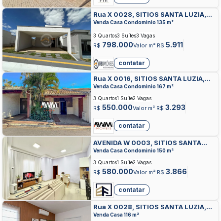
Rua X 0028, SITIOS SANTA LUZIA,
APARECIDA DE GOIANIA
Venda Casa Condominio 135 m²
3 Quartos
3 Suítes
3 Vagas
798.000
5.911
R$
Valor m² R$
contatar
Rua X 0016, SITIOS SANTA LUZIA,
APARECIDA DE GOIANIA
Venda Casa Condominio 167 m²
3 Quartos
1 Suíte
2 Vagas
550.000
3.293
R$
Valor m² R$
contatar
AVENIDA W 0003, SITIOS SANTA
LUZIA, APARECIDA DE GOIANIA
Venda Casa Condominio 150 m²
3 Quartos
1 Suíte
2 Vagas
580.000
3.866
R$
Valor m² R$
contatar
Rua X 0028, SITIOS SANTA LUZIA,
APARECIDA DE GOIANIA
Venda Casa 116 m²