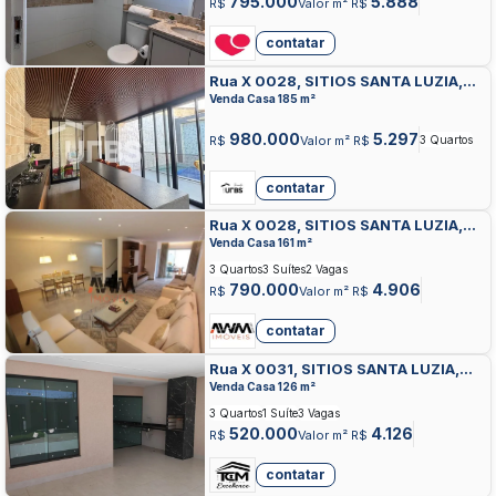
795.000
5.888
R$
Valor m² R$
contatar
Rua X 0028, SITIOS SANTA LUZIA,
APARECIDA DE GOIANIA
Venda Casa 185 m²
980.000
5.297
R$
Valor m² R$
3 Quartos
contatar
Rua X 0028, SITIOS SANTA LUZIA,
APARECIDA DE GOIANIA
Venda Casa 161 m²
3 Quartos
3 Suítes
2 Vagas
790.000
4.906
R$
Valor m² R$
contatar
Rua X 0031, SITIOS SANTA LUZIA,
APARECIDA DE GOIANIA
Venda Casa 126 m²
3 Quartos
1 Suíte
3 Vagas
520.000
4.126
R$
Valor m² R$
contatar