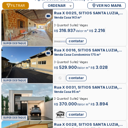
FILTRAR
ORDENAR
VER NO MAPA
Rua X 0025, SITIOS SANTA LUZIA,
APARECIDA DE GOIANIA
Venda Casa 143 m²
3 Quartos
1 Suíte
2 Vagas
316.937
2.216
R$
Valor m² R$
contatar
SUPER DESTAQUE
Rua X 0016, SITIOS SANTA LUZIA,
APARECIDA DE GOIANIA
Venda Casa Condominio 175 m²
3 Quartos
1 Suíte
2 Vagas
529.900
3.028
R$
Valor m² R$
contatar
SUPER DESTAQUE
Rua X 0031, SITIOS SANTA LUZIA,
APARECIDA DE GOIANIA
Venda Casa 95 m²
3 Quartos
1 Suíte
2 Vagas
370.000
3.894
R$
Valor m² R$
contatar
SUPER DESTAQUE
Rua X 0028, SITIOS SANTA LUZIA,