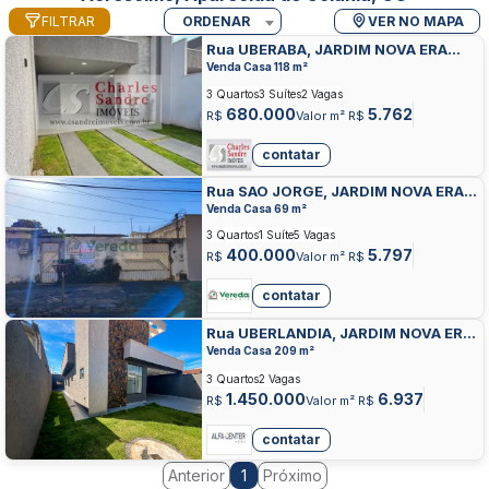
FILTRAR
ORDENAR
VER NO MAPA
Rua UBERABA, JARDIM NOVA ERA
ACRESCIMO, APARECIDA DE GOIANIA
Venda Casa 118 m²
3 Quartos
3 Suítes
2 Vagas
680.000
5.762
R$
Valor m² R$
contatar
Rua SAO JORGE, JARDIM NOVA ERA
ACRESCIMO, APARECIDA DE GOIANIA
Venda Casa 69 m²
3 Quartos
1 Suíte
5 Vagas
400.000
5.797
R$
Valor m² R$
contatar
Rua UBERLANDIA, JARDIM NOVA ERA
ACRESCIMO, APARECIDA DE GOIANIA
Venda Casa 209 m²
3 Quartos
2 Vagas
1.450.000
6.937
R$
Valor m² R$
contatar
Anterior
Próximo
1